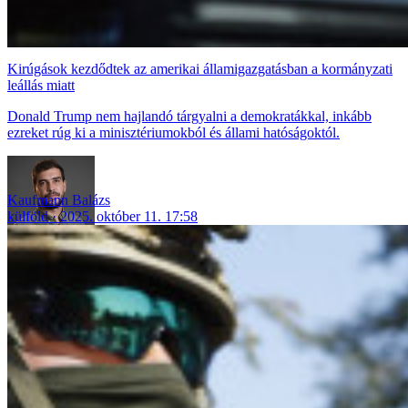
Kirúgások kezdődtek az amerikai államigazgatásban a kormányzati
leállás miatt
Donald Trump nem hajlandó tárgyalni a demokratákkal, inkább
ezreket rúg ki a minisztériumokból és állami hatóságoktól.
Kaufmann Balázs
külföld
2025. október 11. 17:58