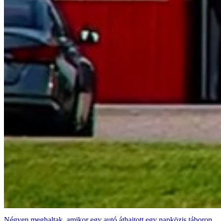
Négyen meghaltak, amikor egy autó áthajtott egy napközis táboron