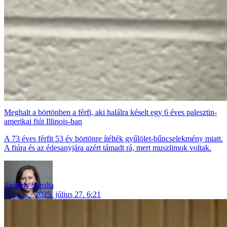
Meghalt a börtönben a férfi, aki halálra késelt egy 6 éves palesztin-
amerikai fiút Illinois-ban
A 73 éves férfit 53 év börtönre ítélték gyűlölet-bűncselekmény miatt.
A fiúra és az édesanyjára azért támadt rá, mert muszlimok voltak.
Székely Sarolta
bűnügy
2025. július 27. 6:21