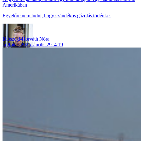
Amerikában
Egyelőre nem tudni, hogy szándékos gázolás történt-e.
Diószegi-Horváth Nóra
külföld
2025. április 29. 4:19