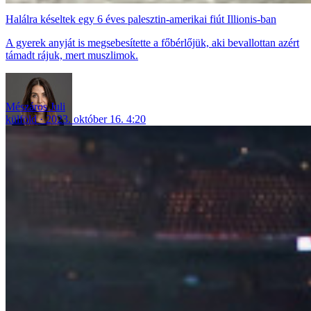
Halálra késeltek egy 6 éves palesztin-amerikai fiút Illionis-ban
A gyerek anyját is megsebesítette a főbérlőjük, aki bevallottan azért
támadt rájuk, mert muszlimok.
Mészáros Juli
külföld
2023. október 16. 4:20