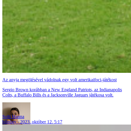
Az anyja megölésével vádolnak egy volt amerikaifoci-játékost
Sergio Brown korábban a New England Patriots, az Indianapolis
Colts, a Buffalo Bills és a Jacksonville Jaguars játékosa volt.
Solti Hanna
bűnügy
2023. október 12. 5:17