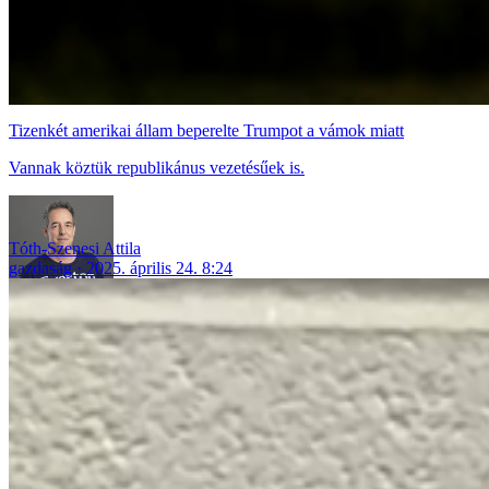
Tizenkét amerikai állam beperelte Trumpot a vámok miatt
Vannak köztük republikánus vezetésűek is.
Tóth-Szenesi Attila
gazdaság
2025. április 24. 8:24