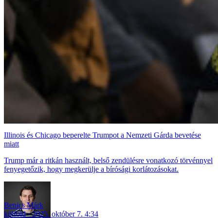
Illinois és Chicago beperelte Trumpot a Nemzeti Gárda bevetése
miatt
Trump már a ritkán használt, belső zendülésre vonatkozó törvénnyel
fenyegetőzik, hogy megkerülje a bírósági korlátozásokat.
Benics Márk
külföld
2025. október 7. 4:34