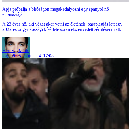
Apja próbálja a bíróságon megakadályozni egy spanyol nő
eutanáziáját
A 23 éves nő, aki véget akar vetni az életének, paraplégiás lett egy
2022-es öngyilkossági kísérlete során elszenvedett sérülései miatt.
Herczeg Márk
jog
2025. március 4. 17:08