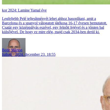
2024: Lamine Yamal éve
Legfeljebb Pelé teljesítményét lehet ahhoz hasonlítani, amit a
Barcelona és a spanyol válogatott játékosa 16-17 évesen bemutatott.
Csatár egy középpályás eszével, egy felnőtt fejével és a jóisten bal
külsőjével. De hogy ez mire elég, majd csak 2034-ben derül ki.
Bede Márton
futball
2024. december 23. 18:55