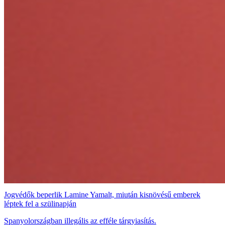
Jogvédők beperlik Lamine Yamalt, miután kisnövésű emberek
léptek fel a szülinapján
Spanyolországban illegális az efféle tárgyiasítás.