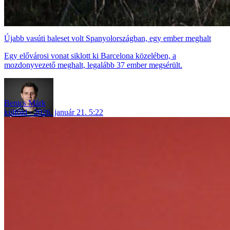
Újabb vasúti baleset volt Spanyolországban, egy ember meghalt
Egy elővárosi vonat siklott ki Barcelona közelében, a
mozdonyvezető meghalt, legalább 37 ember megsérült.
Benics Márk
külföld
2026. január 21. 5:22