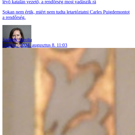
lévő katalán vezető, a rendőrség most vadászik rá
Sokan nem értik, miért nem tudta letartóztatni Carles Puigdemontot
a rendőrség.
Székely Sarolta
külföld
2024. augusztus 8. 11:03