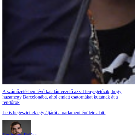
A száműzetésben lévő katalán vezető azzal fenyegetőzik, hogy
hazamegy Barcelonába, ahol emiatt csatornákat kutatnak át a
rendőrök
Le is hegesztettek egy átjárót a parlament épülete alatt.
Kaufmann Balázs