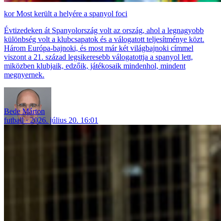
Most került a helyére a spanyol foci
Évtizedeken át Spanyolország volt az ország, ahol a legnagyobb
különbség volt a klubcsapatok és a válogatott teljesítménye közt.
Három Európa-bajnoki, és most már két világbajnoki címmel
viszont a 21. század legsikeresebb válogatottja a spanyol lett,
miközben klubjaik, edzőik, játékosaik mindenhol, mindent
megnyernek.
Bede Márton
futball
2026. július 20. 16:01