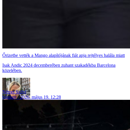
Őrizetbe vették a Mango alapítójának fiát apja rejtélyes halála miatt
Isak Andic 2024 decemberében zuhant szakadékba Barcelona
közelében.
Német Szilvi
bűnügy
2026. május 19. 12:28