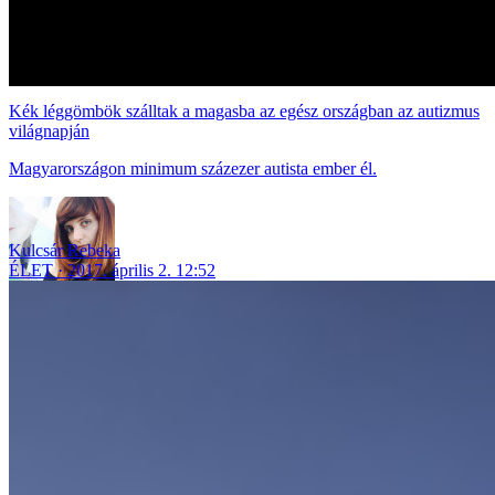
Kék léggömbök szálltak a magasba az egész országban az autizmus
világnapján
Magyarországon minimum százezer autista ember él.
Kulcsár Rebeka
ÉLET
2017. április 2. 12:52