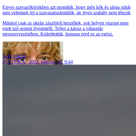
Egyes szavazókörökben azt mondták, hogy még kék és sárga ruhát
sem vehetnek fel a szavazatszámlálók, de ilyen szabály nem létezik
Máshol csak az ukrán zászlóról beszéltek, sok helyen viszont nem
esett szó semmi ilyesmiről. Teljes a káosz a választás
megszervezésében. Kiderítettük, honnan ered ez az egész.
Szily László
POLITIKA
2022. március 30. 9:44