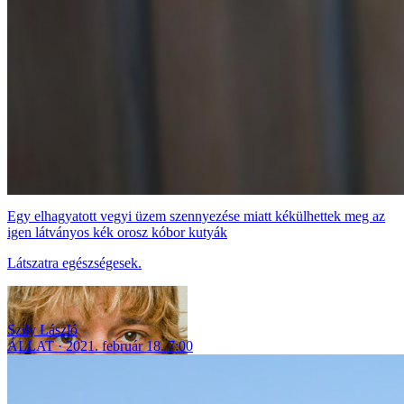
Egy elhagyatott vegyi üzem szennyezése miatt kékülhettek meg az
igen látványos kék orosz kóbor kutyák
Látszatra egészségesek.
Szily László
ÁLLAT
2021. február 18. 7:00