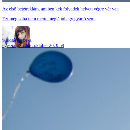
Az első betétreklám, amiben kék folyadék helyett végre vér van
Ezt még soha nem merte meglépni egy gyártó sem.
Kulcsár Rebeka
egészség
2017. október 20. 9:59