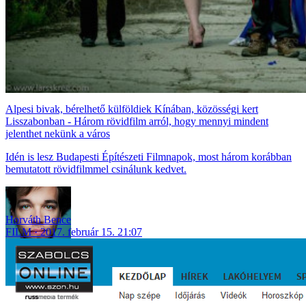
Alpesi bivak, bérelhető külföldiek Kínában, közösségi kert
Lisszabonban - Három rövidfilm arról, hogy mennyi mindent
jelenthet nekünk a város
Idén is lesz Budapesti Építészeti Filmnapok, most három korábban
bemutatott rövidfilmmel csinálunk kedvet.
Horváth Bence
FILM
2017. február 15. 21:07