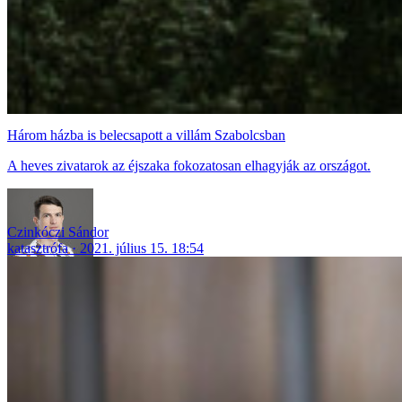
Három házba is belecsapott a villám Szabolcsban
A heves zivatarok az éjszaka fokozatosan elhagyják az országot.
Czinkóczi Sándor
katasztrófa
2021. július 15. 18:54