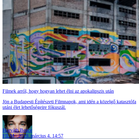
Filmek arról, hogy hogyan lehet élni az apokalipszis után
Jön a Budapesti Építészeti Filmnapok, ami idén a közelgő katasztófa
utáni élet lehetőségeire fókuszál.
Horváth Bence
FILM
2019. március 4. 14:57