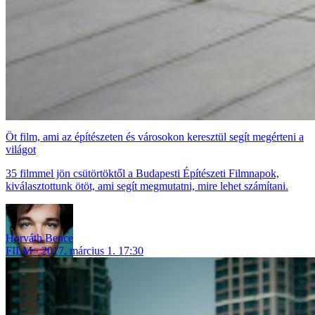
Öt film, ami az építészeten és városokon keresztül segít megérteni a
világot
35 filmmel jön csütörtöktől a Budapesti Építészeti Filmnapok,
kiválasztottunk ötöt, ami segít megmutatni, mire lehet számítani.
Horváth Bence
FILM
2017. március 1. 17:30