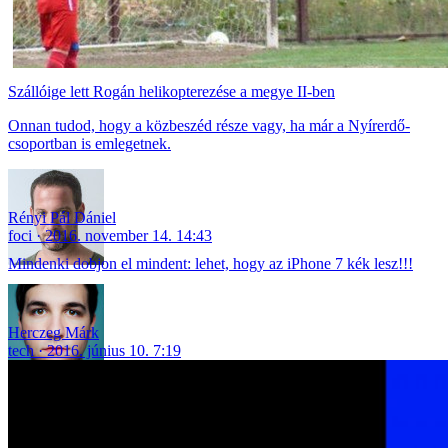
Szállóige lett Rogán helikopterezése a megye II-ben
Onnan tudod, hogy a közbeszéd része vagy, ha már a Nyírerdő-
csoportban is emlegetnek.
Rényi Pál Dániel
foci
2016. november 14. 14:43
Mindenki dobjon el mindent: lehet, hogy az iPhone 7 kék lesz!!!
Herczeg Márk
tech
2016. június 10. 7:19