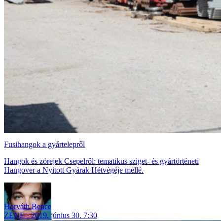
Fusihangok a gyártelepről
Hangok és zörejek Csepelről: tematikus sziget- és gyártörténeti
Hangover a Nyitott Gyárak Hétvégéje mellé.
Horváth Bence
ZENE
2019. június 30. 7:30