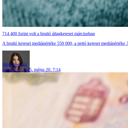
714 400 forint volt a bruttó átlagkereset márciusban
A bruttó kereset mediánértéke 550 000, a nettó kereset mediánértéke 38
Mészáros Juli
gazdaság
2025. május 20. 7:14