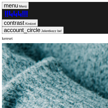
Menü
Kinézet
Jelentkezz be!
kereset