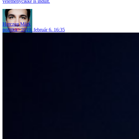
véleménycikke is indult.
Herczeg Márk
politika
2019. február 6. 16:35