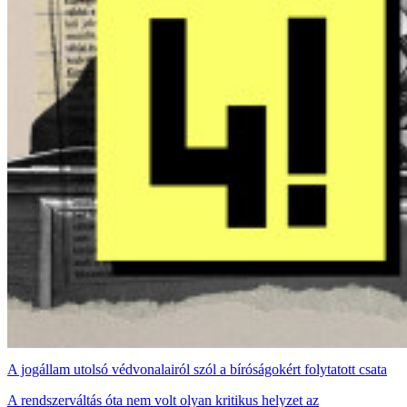
A jogállam utolsó védvonalairól szól a bíróságokért folytatott csata
A rendszerváltás óta nem volt olyan kritikus helyzet az