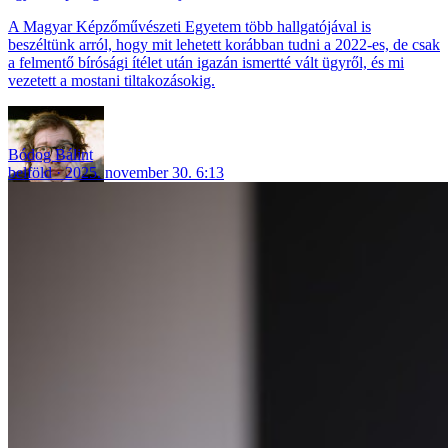
A Magyar Képzőművészeti Egyetem több hallgatójával is
beszéltünk arról, hogy mit lehetett korábban tudni a 2022-es, de csak
a felmentő bírósági ítélet után igazán ismertté vált ügyről, és mi
vezetett a mostani tiltakozásokig.
Bódog Bálint
belföld
2025. november 30. 6:13