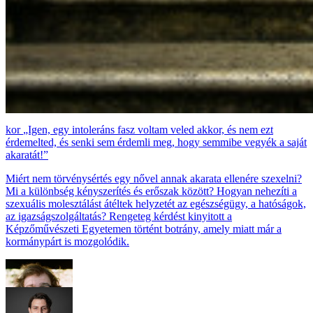
„Igen, egy intoleráns fasz voltam veled akkor, és nem ezt
érdemelted, és senki sem érdemli meg, hogy semmibe vegyék a saját
akaratát!”
Miért nem törvénysértés egy nővel annak akarata ellenére szexelni?
Mi a különbség kényszerítés és erőszak között? Hogyan nehezíti a
szexuális molesztálást átéltek helyzetét az egészségügy, a hatóságok,
az igazságszolgáltatás? Rengeteg kérdést kinyitott a
Képzőművészeti Egyetemen történt botrány, amely miatt már a
kormánypárt is mozgolódik.