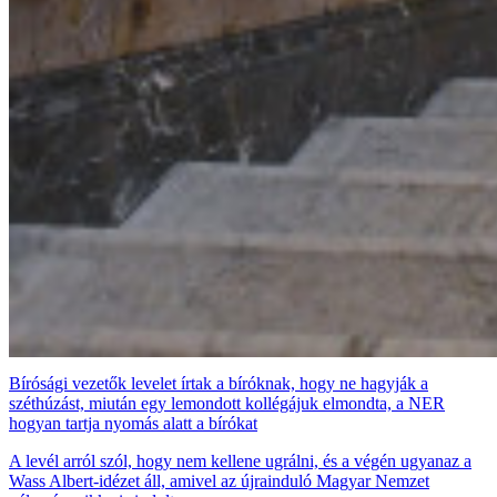
Bírósági vezetők levelet írtak a bíróknak, hogy ne hagyják a
széthúzást, miután egy lemondott kollégájuk elmondta, a NER
hogyan tartja nyomás alatt a bírókat
A levél arról szól, hogy nem kellene ugrálni, és a végén ugyanaz a
Wass Albert-idézet áll, amivel az újrainduló Magyar Nemzet