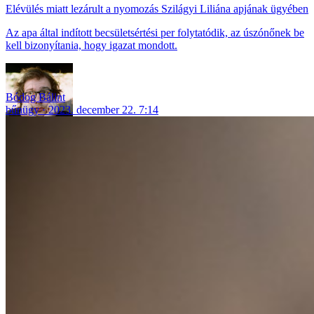
Elévülés miatt lezárult a nyomozás Szilágyi Liliána apjának ügyében
Az apa által indított becsületsértési per folytatódik, az úszónőnek be
kell bizonyítania, hogy igazat mondott.
Bódog Bálint
bűnügy
2023. december 22. 7:14