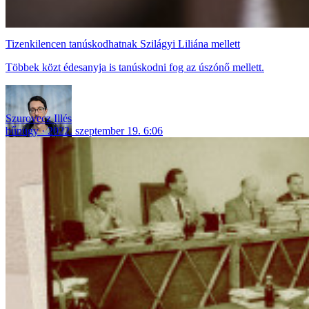
Tizenkilencen tanúskodhatnak Szilágyi Liliána mellett
Többek közt édesanyja is tanúskodni fog az úszónő mellett.
Szurovecz Illés
bűnügy
2022. szeptember 19. 6:06