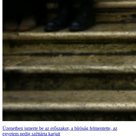
Üzenetben ismerte be az erőszakot, a bíróság felmentette, az
egyetem pedig széttárta karjait