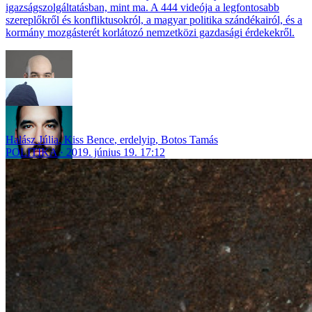
igazságszolgáltatásban, mint ma. A 444 videója a legfontosabb
szereplőkről és konfliktusokról, a magyar politika szándékairól, és a
kormány mozgásterét korlátozó nemzetközi gazdasági érdekekről.
Halász Júlia
,
Kiss Bence
,
erdelyip
,
Botos Tamás
POLITIKA
2019. június 19. 17:12