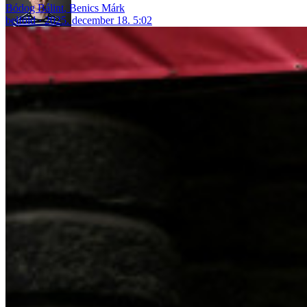
Bódog Bálint
,
Benics Márk
belföld
2025. december 18. 5:02