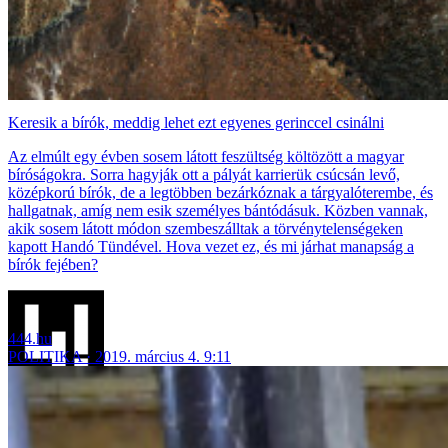
Keresik a bírók, meddig lehet ezt egyenes gerinccel csinálni
Az elmúlt egy évben sosem látott feszültség költözött a magyar
bíróságokra. Sorra hagyják ott a pályát karrierük csúcsán levő,
középkorú bírók, de a legtöbben bezárkóznak a tárgyalóterembe, és
hallgatnak, amíg nem esik személyes bántódásuk. Közben vannak,
akik sosem látott módon szembeszálltak a törvénytelenségeken
kapott Handó Tündével. Hova vezet ez, és mi járhat manapság a
bírók fejében?
444.hu
POLITIKA
2019. március 4. 9:11