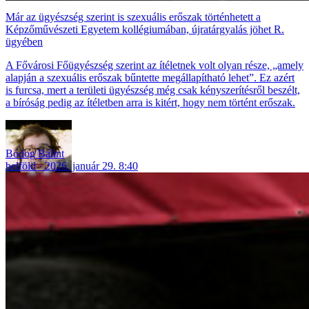
Már az ügyészség szerint is szexuális erőszak történhetett a
Képzőművészeti Egyetem kollégiumában, újratárgyalás jöhet R.
ügyében
A Fővárosi Főügyészség szerint az ítéletnek volt olyan része, „amely
alapján a szexuális erőszak bűntette megállapítható lehet”. Ez azért
is furcsa, mert a területi ügyészség még csak kényszerítésről beszélt,
a bíróság pedig az ítéletben arra is kitért, hogy nem történt erőszak.
Bódog Bálint
belföld
2026. január 29. 8:40