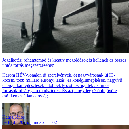
Jogalkotási rohamtempó és kreatív megoldások is kellenek az összes
uniós forrás megszerzéséhez
Három HÉV-vonalon új szerelvények, öt nagyvárosnak új IC-
kocsik, több milliárd eurónyi lakás- és kollégiumépítések, nagyívű
energetikai fejlesztések – többek között ezt ígérték az uniós
forrásokról tárgyaló miniszterek. És azt, hogy legkésőbb jövőre
csökken az államadósság.
Haász János
belföld
2026. június 2. 11:02