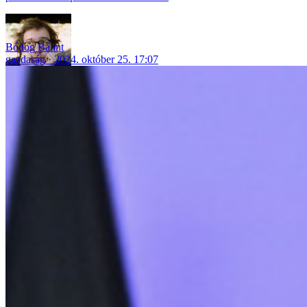
Bódog Bálint
gazdaság
2024. október 25. 17:07