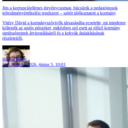
Jön a korrupcióellenes törvénycsomag, búcsúzik a pedagógusok
teljesítményértékelési rendszere – sajtót tájékoztatott a kormány
Vitézy Dávid a kormányszóvivők társaságába ecsetelte, mi mindenre
költenék az uniós pénzeket, miközben szó esett az előző kormány
simlisségeinek átvizsgálásáról és a kekvák átalakításának
részleteiről.
Bódog Bálint
POLITIKA
2026. június 5. 10:03