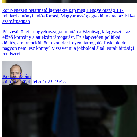
Nehezen betartható ígéretekre kap meg Lengyelország 137
milliárd eurónyi uniós forrást, Magyarország egyedül marad az EU-s
szamárpadban
Pénzeső jöhet Lengyelországra, miután a Bizottság kifagyasztja az
előző kormány alatt elzárt támogatást. Ez alapvetően politikai
döntés, ami remekül jön a von der Leyent támogató Tusknak, de
nagyon nem lesz könnyű viszavenni a jobboldal által leuralt bírósági
rendszert.
Kolozsi Ádám
külföld
2024. február 23. 19:18