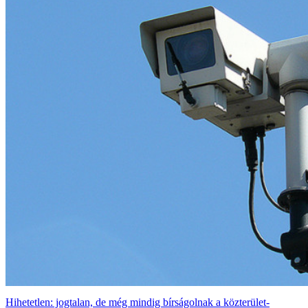
Hihetetlen: jogtalan, de még mindig bírságolnak a közterület-