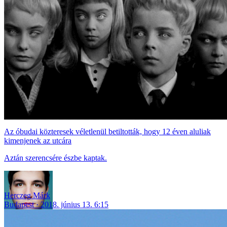
Az óbudai közteresek véletlenül betiltották, hogy 12 éven aluliak
kimenjenek az utcára
Aztán szerencsére észbe kaptak.
Herczeg Márk
Budapest
2018. június 13. 6:15