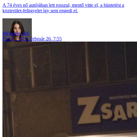
A 74 éves nő autójában lett rosszul, mentő vitte el, a büntetést a
közterület-felügyelet így sem engedi el.
Mészáros Juli
ÉLET
2021. február 26. 7:55