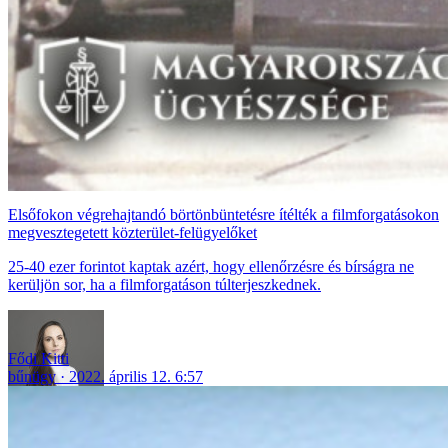
Elsőfokon végrehajtandó börtönbüntetésre ítélték a filmforgatásokon
megvesztegetett közterület-felügyelőket
25-40 ezer forintot kaptak azért, hogy ellenőrzésre és bírságra ne
kerüljön sor, ha a filmforgatáson túlterjeszkednek.
Fődi Kitti
bűnügy
2022. április 12. 6:57