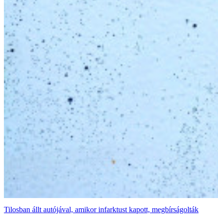
Tilosban állt autójával, amikor infarktust kapott, megbírságolták