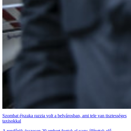
Szombat éjszaka razzia volt a belvárosban, ami tele van tisztességes
taxisokkal
A rendőrök összesen 29 embert fogtak el vagy állítottak elő.