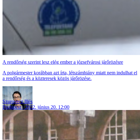
A rendőrség szerint lesz elég ember a józsefvárosi járőrözésre
A polgármester korábban azt írta, létszámhiány miatt nem indulhat el
a rendőrség és a közteresek közös járőrözése.
Szurovecz Illés
Budapest
2022. június 20. 12:00