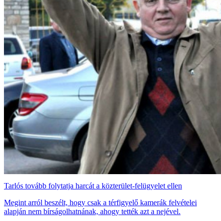
Tarlós tovább folytatja harcát a közterület-felügyelet ellen
Megint arról beszélt, hogy csak a térfigyelő kamerák felvételei
alapján nem bírságolhatnának, ahogy tették azt a nejével.