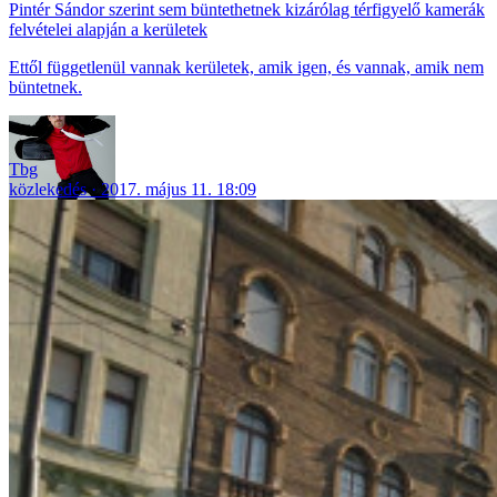
Pintér Sándor szerint sem büntethetnek kizárólag térfigyelő kamerák
felvételei alapján a kerületek
Ettől függetlenül vannak kerületek, amik igen, és vannak, amik nem
büntetnek.
Tbg
közlekedés
2017. május 11. 18:09