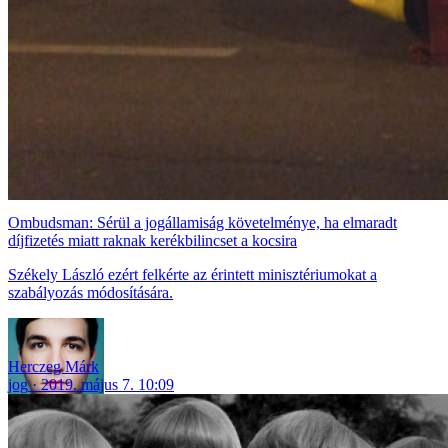
Ombudsman: Sérül a jogállamiság követelménye, ha elmaradt
díjfizetés miatt raknak kerékbilincset a kocsira
Székely László ezért felkérte az érintett minisztériumokat a
szabályozás módosítására.
Herczeg Márk
jog
2019. május 7. 10:09