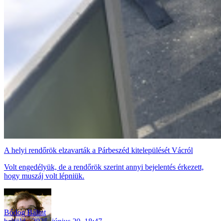
A helyi rendőrök elzavarták a Párbeszéd kitelepülését Vácról
Volt engedélyük, de a rendőrök szerint annyi bejelentés érkezett,
hogy muszáj volt lépniük.
Bódog Bálint