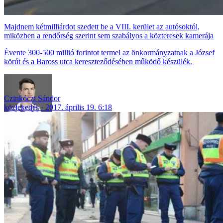
Majdnem kétmilliárdot szedett be a VIII. kerület az autósoktól,
miközben a rendőrség szerint sem szabályos a közteresek kamerája
Évente 300-500 millió forintot termel az önkormányzatnak a József
körút és a Baross utca kereszteződésében működő készülék.
Czinkóczi Sándor
közlekedés
2017. április 19. 6:18