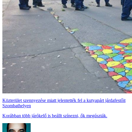
Közterület szennyezése miatt jelentették fel a kutyapárt járdafestőit
Szombathelyen
Korábban több járókelő is beállt színezni, ők megúszták.