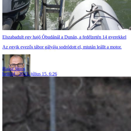
Elszabadult egy hajó Óbudánál a Dunán, a fedélzetén 14 gyerekkel
Az egyik evezős tábor gályája sodródott el, miután leállt a motor.
Haász János
belföld
2023. július 15. 6:26