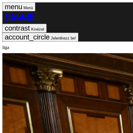
Menü
Kinézet
Jelentkezz be!
liga