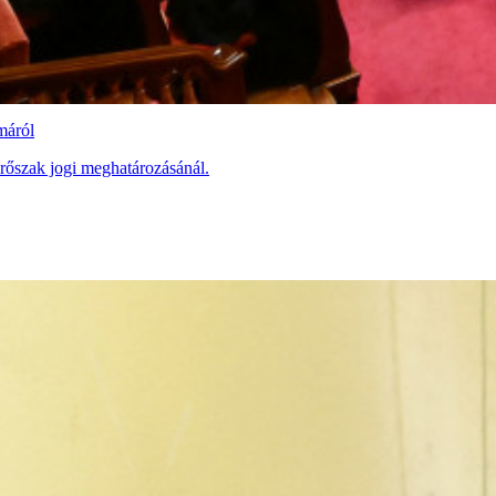
máról
 erőszak jogi meghatározásánál.