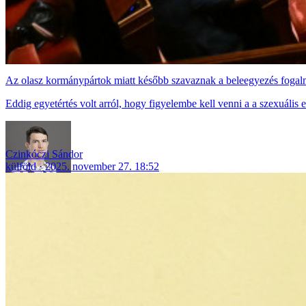
Az olasz kormánypártok miatt később szavaznak a beleegyezés fogal
Eddig egyetértés volt arról, hogy figyelembe kell venni a a szexuális
Czinkóczi Sándor
külföld
2025. november 27. 18:52