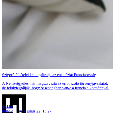
Szigorú feltételekkel legalizálja az eutanáziát Franciaország
A Nemzetgyűlés már megszavazta az erről szóló törvényjavaslatot,
de felülvizsgálják, hogy összhangban van-e a francia alkotmánnyal.
444.hu
külföld
2026. július 22. 13:27