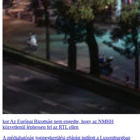
Az Európai Bizottság nem engedte, hogy az NMHH
közvetlenül léphessen fel az RTL ellen
A médiahatóság jogmegkerülési eljárást indított a Luxemburgban