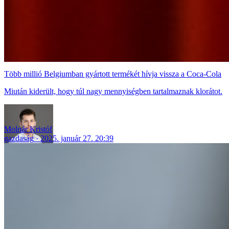
Több millió Belgiumban gyártott termékét hívja vissza a Coca-Cola
Miután kiderült, hogy túl nagy mennyiségben tartalmaznak klorátot.
Molnár Kristóf
gazdaság
2025. január 27. 20:39