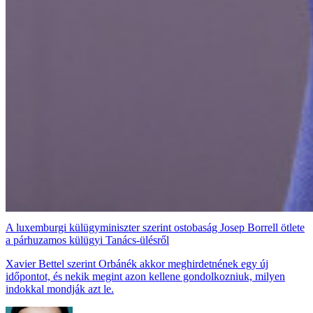
A luxemburgi külügyminiszter szerint ostobaság Josep Borrell ötlete
a párhuzamos külügyi Tanács-ülésről
Xavier Bettel szerint Orbánék akkor meghirdetnének egy új
időpontot, és nekik megint azon kellene gondolkozniuk, milyen
indokkal mondják azt le.