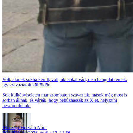
Volt, akinek sokba került, volt, aki sokat várt, de a hangulat remek:
így szavaztatok külföldön
Sok külképviseleten már szombaton szavaztak, mások még most is
sorban állnak, és várják, hogy behúzhassák az X-et. helyszíni
beszámolóitok.
Diószegi-Horváth Nóra
POLITIKA
2026. április 12. 14:56