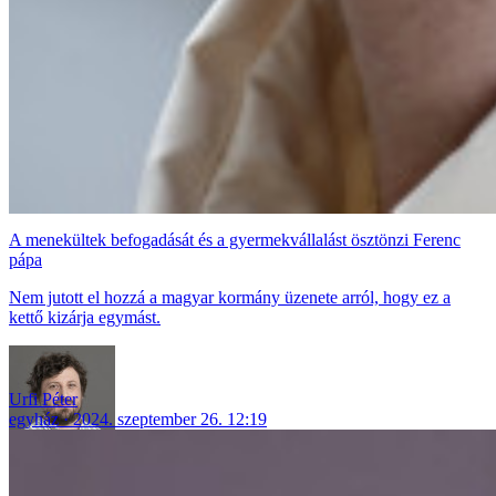
A menekültek befogadását és a gyermekvállalást ösztönzi Ferenc
pápa
Nem jutott el hozzá a magyar kormány üzenete arról, hogy ez a
kettő kizárja egymást.
Urfi Péter
egyház
2024. szeptember 26. 12:19