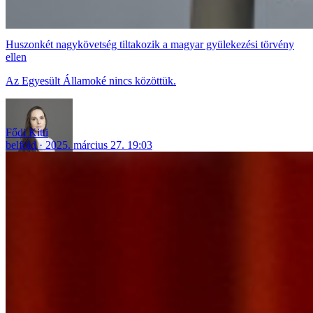
Huszonkét nagykövetség tiltakozik a magyar gyülekezési törvény
ellen
Az Egyesült Államoké nincs közöttük.
Fődi Kitti
belföld
2025. március 27. 19:03