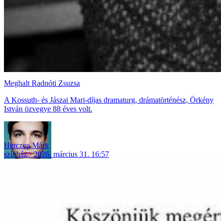
Meghalt Radnóti Zsuzsa
A Kossuth- és Jászai Mari-díjas dramaturg, drámatörténész, Örkény
István özvegye 88 éves volt.
Herczeg Márk
színház
2026. március 31. 16:57