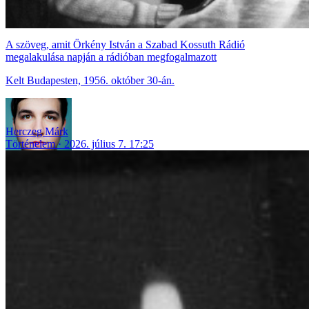
A szöveg, amit Örkény István a Szabad Kossuth Rádió
megalakulása napján a rádióban megfogalmazott
Kelt Budapesten, 1956. október 30-án.
Herczeg Márk
Történelem
2026. július 7. 17:25