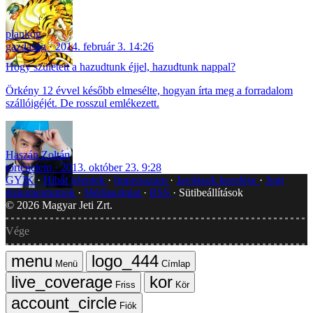
plankog
gazdaság
2014. február 3. 14:26
Hogy született a hazudtunk éjjel, hazudtunk nappal?
Örkény 12 évvel később elmesélte, hogyan írta meg a forradalom
szállóigéjét. De rosszul emlékezett.
Haszán Zoltán
történelem
2013. október 23. 9:28
GYIK
Hibát jelentek
Impresszum
Javítások kezelése
Jogi
dokumentumok
Médiaajánlat
RSS
Sütibeállítások
©
2026
Magyar Jeti Zrt.
Vége
Menü
Címlap
Friss
Kör
Fiók