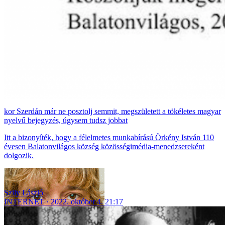
Szerdán már ne posztolj semmit, megszületett a tökéletes magyar
nyelvű bejegyzés, úgysem tudsz jobbat
Itt a bizonyíték, hogy a félelmetes munkabírású Örkény István 110
évesen Balatonvilágos község közösségimédia-menedzsereként
dolgozik.
Szily László
INTERNET
2022. október 4. 21:17