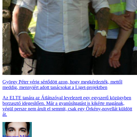
György Péter vérig sértődött azon, hogy megkérdezték, mettől
meddig, mennyiért adott tanácsokat a Liget-projektben
Az ELTE tanára az Átlátszóval levelezett egy egyszerű közügyben
borzasztó idegesítően. Már a gyanúsítgatást is kikérte magának,
végül persze nem árult el semmit, csak egy Örkény-novellát küldött
át.
Herczeg Márk