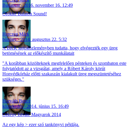
Budapest
2016. november 16. 12:49
Örökké Balaton Sound!
Herczeg Márk
bűnügy
2014. augusztus 22. 5:32
A BKK sajtóközleményben tudatta, hogy elvégezték egy üreg
betömésének az előkészítő munkálatait
"A korábban közölteknek megfelelően pénteken és szombaton este
folytatódott az a vizsgálat, amely a Róbert Károly körút
Honvédkórház előtti szakaszán kialakult üreg megszüntetéséhez
szükséges."
Horváth Bence
közlekedés
2014. június 15. 16:49
Örkény István: Magyarok 2014
Az egy kép > ezer szó tankönyvi példája.