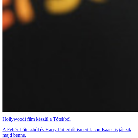
Hollywoodi film készül a Tótékból
A Fehér Lótuszból és Harry Potterből ismert Jason Isaacs is játszik
majd benne.