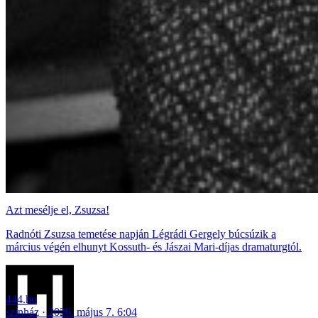
Azt mesélje el, Zsuzsa!
Radnóti Zsuzsa temetése napján Légrádi Gergely búcsúzik a
március végén elhunyt Kossuth- és Jászai Mari-díjas dramaturgtól.
444.hu
színház
2026. május 7. 6:04