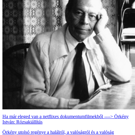
Ha már eleged van a netflixes dokumentumfilmekből ----> Örkény
István: Rózsakiállítás
Örkény utolsó regénye a halálról, a valóságról és a valóság