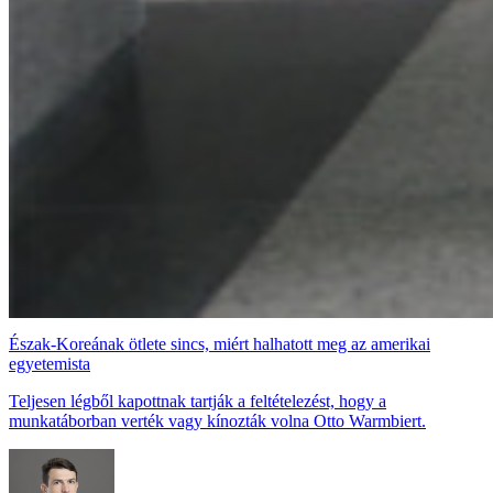
Észak-Koreának ötlete sincs, miért halhatott meg az amerikai
egyetemista
Teljesen légből kapottnak tartják a feltételezést, hogy a
munkatáborban verték vagy kínozták volna Otto Warmbiert.