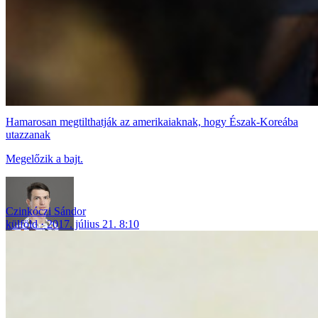
Hamarosan megtilthatják az amerikaiaknak, hogy Észak-Koreába
utazzanak
Megelőzik a bajt.
Czinkóczi Sándor
külföld
2017. július 21. 8:10