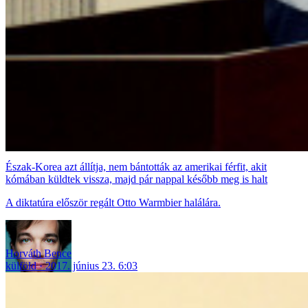
Észak-Korea azt állítja, nem bántották az amerikai férfit, akit
kómában küldtek vissza, majd pár nappal később meg is halt
A diktatúra először regált Otto Warmbier halálára.
Horváth Bence
külföld
2017. június 23. 6:03