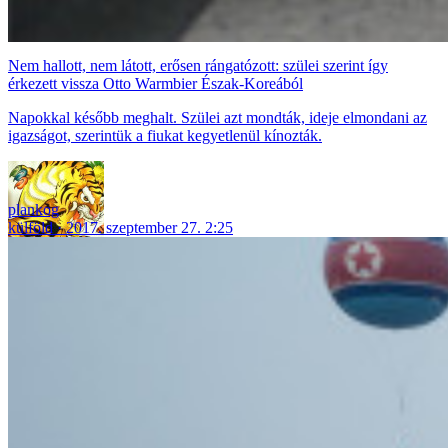
Nem hallott, nem látott, erősen rángatózott: szülei szerint így
érkezett vissza Otto Warmbier Észak-Koreából
Napokkal később meghalt. Szülei azt mondták, ideje elmondani az
igazságot, szerintük a fiukat kegyetlenül kínozták.
plankog
külföld
2017. szeptember 27. 2:25