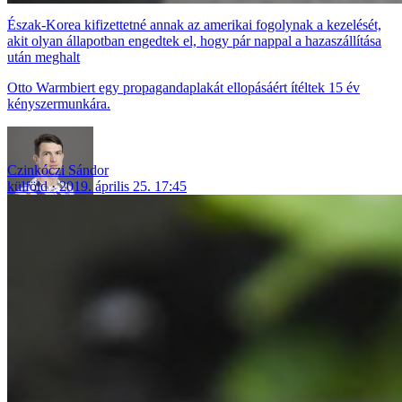
Észak-Korea kifizettetné annak az amerikai fogolynak a kezelését,
akit olyan állapotban engedtek el, hogy pár nappal a hazaszállítása
után meghalt
Otto Warmbiert egy propagandaplakát ellopásáért ítéltek 15 év
kényszermunkára.
Czinkóczi Sándor
külföld
2019. április 25. 17:45