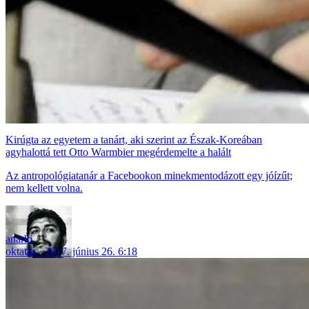
Kirúgta az egyetem a tanárt, aki szerint az Észak-Koreában
agyhalottá tett Otto Warmbier megérdemelte a halált
Az antropológiatanár a Facebookon minekmentodázott egy jóízűt;
nem kellett volna.
anarki
oktatás
2017. június 26. 6:18