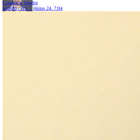
Czinkóczi Sándor
külföld
2017. június 24. 7:04