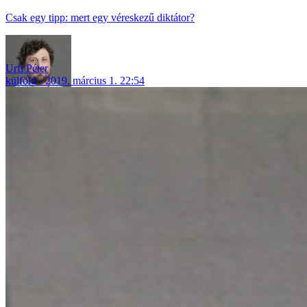
Csak egy tipp: mert egy véreskezű diktátor?
Urfi Péter
külföld
2019. március 1. 22:54