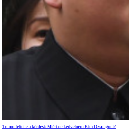
Trump feltette a kérdést: Miért ne kedvelném Kim Dzsongunt?