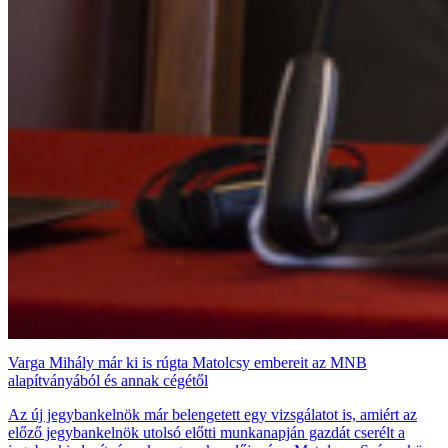
Varga Mihály már ki is rúgta Matolcsy embereit az MNB
alapítványából és annak cégétől
Az új jegybankelnök már belengetett egy vizsgálatot is, amiért az
előző jegybankelnök utolsó előtti munkanapján gazdát cserélt a