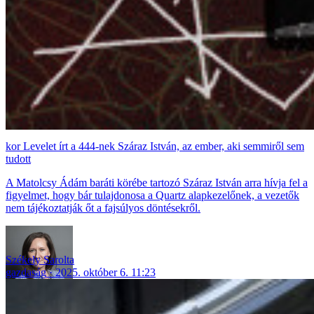
Levelet írt a 444-nek Száraz István, az ember, aki semmiről sem
tudott
A Matolcsy Ádám baráti körébe tartozó Száraz István arra hívja fel a
figyelmet, hogy bár tulajdonosa a Quartz alapkezelőnek, a vezetők
nem tájékoztatják őt a fajsúlyos döntésekről.
Székely Sarolta
gazdaság
2025. október 6. 11:23