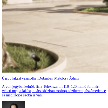
Újabb lakást vásárolhat Dubajban Matolcsy Ádám
A volt jegybankelnök fia a Telex szerint 110–120 millió forintért
veheti meg a lakást, a társasházban rooftop edzőterem, úszómedence
és meditációs szoba is van.