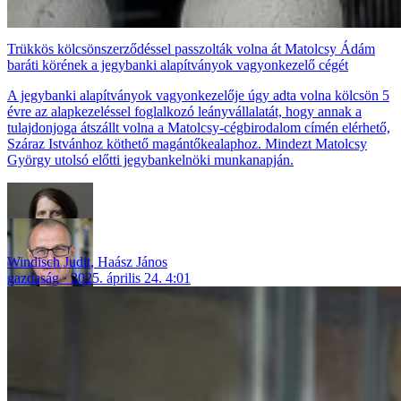
Trükkös kölcsönszerződéssel passzolták volna át Matolcsy Ádám
baráti körének a jegybanki alapítványok vagyonkezelő cégét
A jegybanki alapítványok vagyonkezelője úgy adta volna kölcsön 5
évre az alapkezeléssel foglalkozó leányvállalatát, hogy annak a
tulajdonjoga átszállt volna a Matolcsy-cégbirodalom címén elérhető,
Száraz Istvánhoz köthető magántőkealaphoz. Mindezt Matolcsy
György utolsó előtti jegybankelnöki munkanapján.
Windisch Judit
,
Haász János
gazdaság
2025. április 24. 4:01