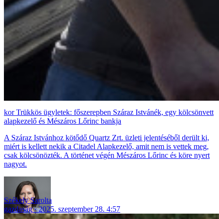
Trükkös ügyletek: főszerepben Száraz Istvánék, egy kölcsönvett
alapkezelő és Mészáros Lőrinc bankja
A Száraz Istvánhoz kötődő Quartz Zrt. üzleti jelentéséből derült ki,
miért is kellett nekik a Citadel Alapkezelő, amit nem is vettek meg,
csak kölcsönözték. A történet végén Mészáros Lőrinc és köre nyert
nagyot.
Székely Sarolta
gazdaság
2025. szeptember 28. 4:57