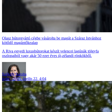
Olasz bútorgyártó cégbe vásárolta be magát a Száraz Istvánhoz
kötődő magántőkealap
A Riva egyedi luxusbútorokat készít velencei lagúnák tölgyfa
oszlopaiból vagy akár 50 ezer éves új-zélandi rönkökből.
Székely Sarolta
üzlet
2025. április 22. 4:04