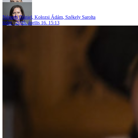
Németh Dániel
,
Kolozsi Ádám
,
Székely Sarolta
üzlet
2025. április 16. 15:13