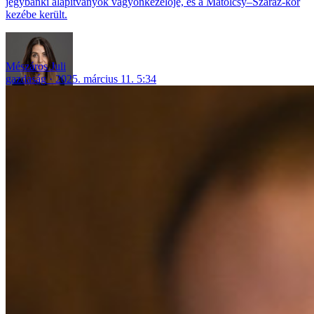
jegybanki alapítványok vagyonkezelője, és a Matolcsy–Száraz-kör
kezébe került.
Mészáros Juli
gazdaság
2025. március 11. 5:34