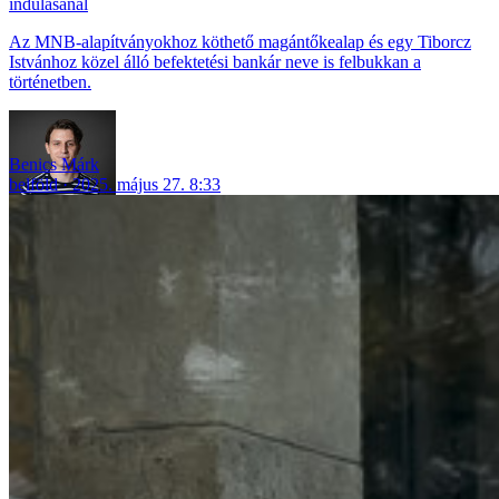
indulásánál
Az MNB-alapítványokhoz köthető magántőkealap és egy Tiborcz
Istvánhoz közel álló befektetési bankár neve is felbukkan a
történetben.
Benics Márk
belföld
2025. május 27. 8:33