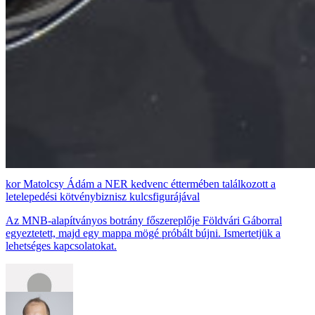
Matolcsy Ádám a NER kedvenc éttermében találkozott a
letelepedési kötvénybiznisz kulcsfigurájával
Az MNB-alapítványos botrány főszereplője Földvári Gáborral
egyeztetett, majd egy mappa mögé próbált bújni. Ismertetjük a
lehetséges kapcsolatokat.