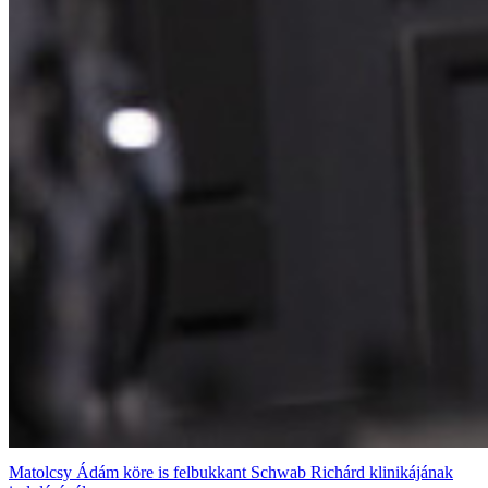
Matolcsy Ádám köre is felbukkant Schwab Richárd klinikájának