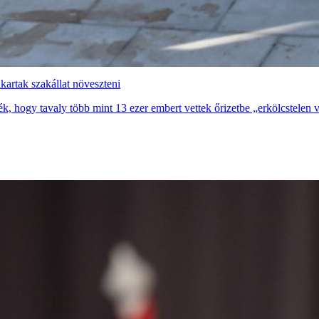
akartak szakállat növeszteni
ék, hogy tavaly több mint 13 ezer embert vettek őrizetbe „erkölcstelen 