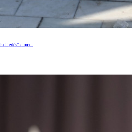
viselkedés” címén.