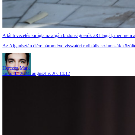
A tálib vezetés kirúgta az afgán biztonsági erők 281 tagját, mert nem 
Az Afganisztán élére három éve visszatért radikális iszlamisták közölt
Herczeg Márk
külföld
2024. augusztus 20. 14:12