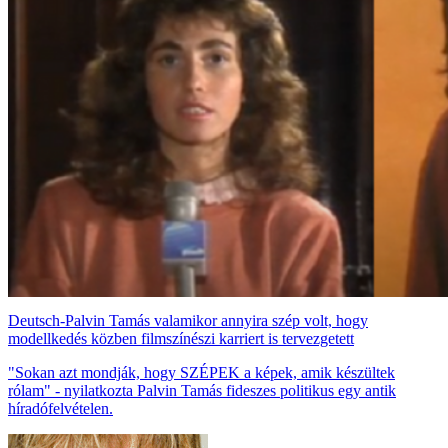
Deutsch-Palvin Tamás valamikor annyira szép volt, hogy
modellkedés közben filmszínészi karriert is tervezgetett
"Sokan azt mondják, hogy SZÉPEK a képek, amik készültek
rólam" - nyilatkozta Palvin Tamás fideszes politikus egy antik
híradófelvételen.