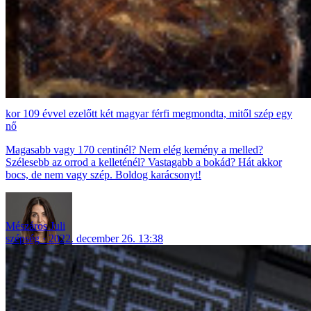
109 évvel ezelőtt két magyar férfi megmondta, mitől szép egy
nő
Magasabb vagy 170 centinél? Nem elég kemény a melled?
Szélesebb az orrod a kelleténél? Vastagabb a bokád? Hát akkor
bocs, de nem vagy szép. Boldog karácsonyt!
Mészáros Juli
szépség
2022. december 26. 13:38