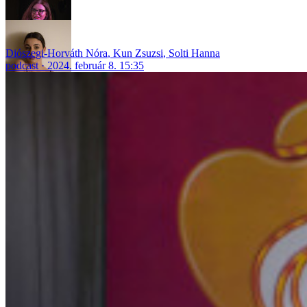
Diószegi-Horváth Nóra
,
Kun Zsuzsi
,
Solti Hanna
podcast
2024. február 8. 15:35