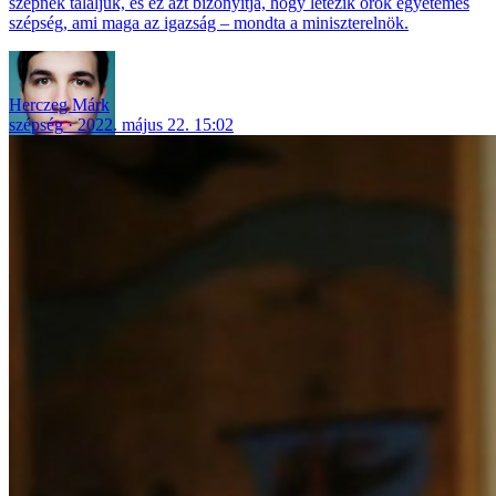
szépnek találjuk, és ez azt bizonyítja, hogy létezik örök egyetemes
szépség, ami maga az igazság – mondta a miniszterelnök.
Herczeg Márk
szépség
2022. május 22. 15:02