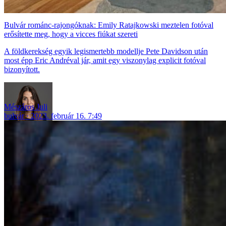
Bulvár románc-rajongóknak: Emily Ratajkowski meztelen fotóval
erősítette meg, hogy a vicces fiúkat szereti
A földkerekség egyik legismertebb modellje Pete Davidson után
most épp Eric Andréval jár, amit egy viszonylag explicit fotóval
bizonyított.
Mészáros Juli
bulvár
2023. február 16. 7:49