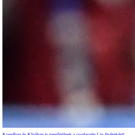
Koreában és Kínában is megőrülnek a csodaszép Liu-fivérekért!