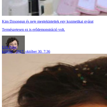
Kim Dzsongun és neje megtekintettek egy kozmetikai gyárat
Természetesen ez is erődemonstráció volt.
Urfi Péter
külföld
2017. október 30. 7:36