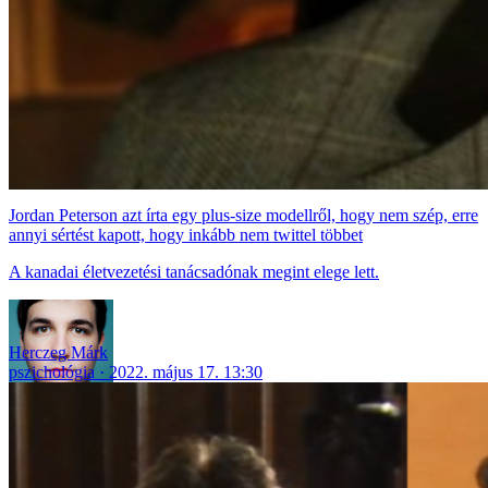
Jordan Peterson azt írta egy plus-size modellről, hogy nem szép, erre
annyi sértést kapott, hogy inkább nem twittel többet
A kanadai életvezetési tanácsadónak megint elege lett.
Herczeg Márk
pszichológia
2022. május 17. 13:30