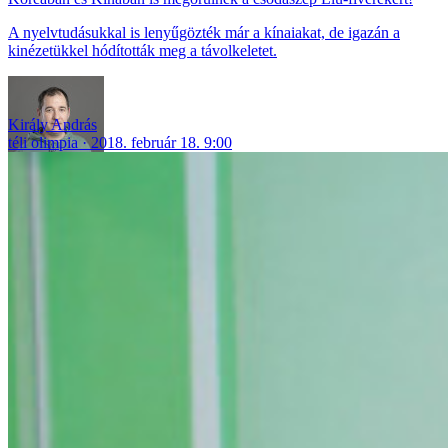
A nyelvtudásukkal is lenyűgözték már a kínaiakat, de igazán a
kinézetükkel hódították meg a távolkeletet.
Király András
téli olimpia
2018. február 18. 9:00