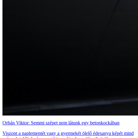
Orbán Viktor: Semmi szépet nem látunk egy betonkockában
Viszont a naplementét vagy a gyermekét ölelő édesanya képét mind