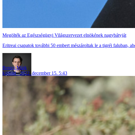
Megölték az Egészségügyi Világszervezet elnökének nagybátyját
Eritreai csapatok további 50 embert mészároltak le a tigréi faluban, a
Benics Márk
külföld
2022. december 15. 5:43