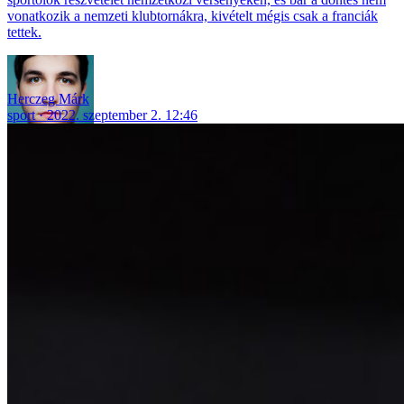
vonatkozik a nemzeti klubtornákra, kivételt mégis csak a franciák
tettek.
Herczeg Márk
sport
2022. szeptember 2. 12:46