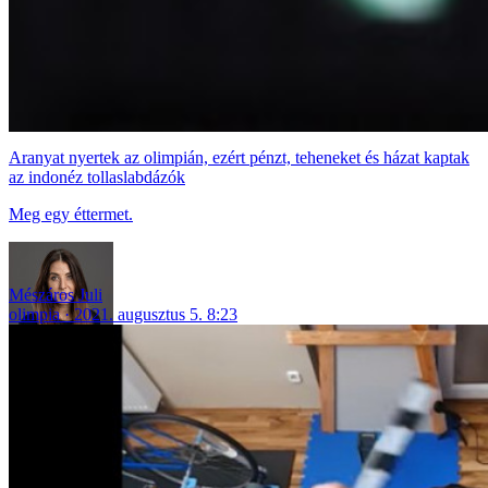
Aranyat nyertek az olimpián, ezért pénzt, teheneket és házat kaptak
az indonéz tollaslabdázók
Meg egy éttermet.
Mészáros Juli
olimpia
2021. augusztus 5. 8:23