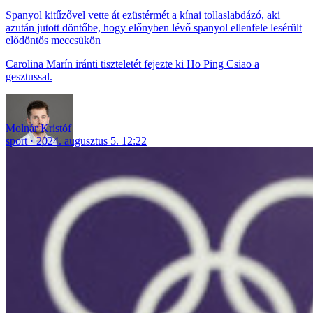
Spanyol kitűzővel vette át ezüstérmét a kínai tollaslabdázó, aki
azután jutott döntőbe, hogy előnyben lévő spanyol ellenfele lesérült
elődöntős meccsükön
Carolina Marín iránti tiszteletét fejezte ki Ho Ping Csiao a
gesztussal.
Molnár Kristóf
sport
2024. augusztus 5. 12:22