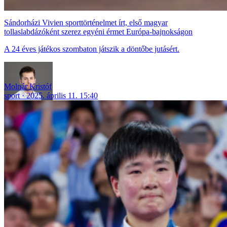
Sándorházi Vivien sporttörténelmet írt, első magyar
tollaslabdázóként szerez egyéni érmet Európa-bajnokságon
A 24 éves játékos szombaton játszik a döntőbe jutásért.
Molnár Kristóf
sport
2025. április 11. 15:40