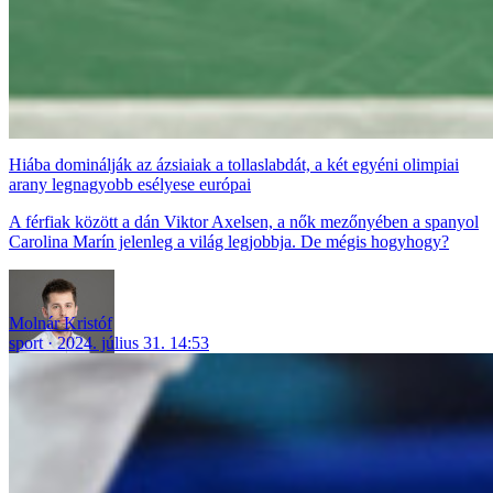
Hiába dominálják az ázsiaiak a tollaslabdát, a két egyéni olimpiai
arany legnagyobb esélyese európai
A férfiak között a dán Viktor Axelsen, a nők mezőnyében a spanyol
Carolina Marín jelenleg a világ legjobbja. De mégis hogyhogy?
Molnár Kristóf
sport
2024. július 31. 14:53