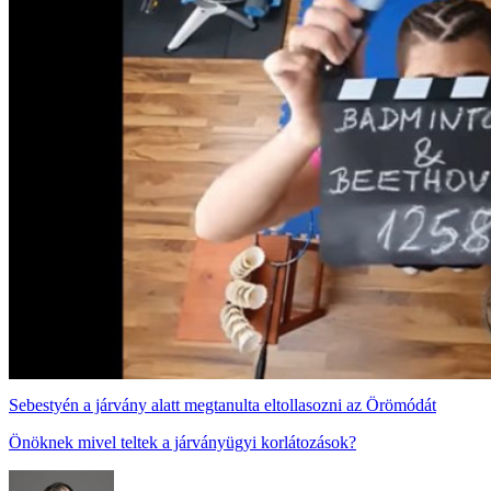
Sebestyén a járvány alatt megtanulta eltollasozni az Örömódát
Önöknek mivel teltek a járványügyi korlátozások?