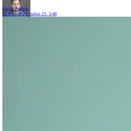
Király András
ÉLET
2020. május 25. 3:48