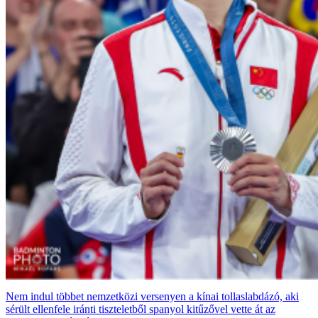
Nem indul többet nemzetközi versenyen a kínai tollaslabdázó, aki
sérült ellenfele iránti tiszteletből spanyol kitűzővel vette át az