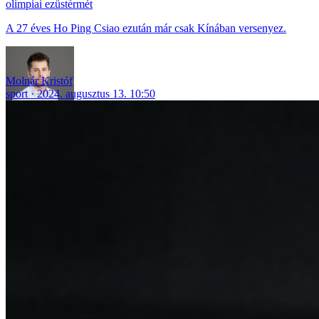
olimpiai ezüstérmét
A 27 éves Ho Ping Csiao ezután már csak Kínában versenyez.
Molnár Kristóf
sport
2024. augusztus 13. 10:50