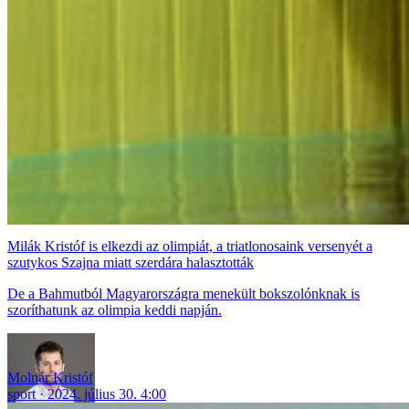
Milák Kristóf is elkezdi az olimpiát, a triatlonosaink versenyét a
szutykos Szajna miatt szerdára halasztották
De a Bahmutból Magyarországra menekült bokszolónknak is
szoríthatunk az olimpia keddi napján.
Molnár Kristóf
sport
2024. július 30. 4:00