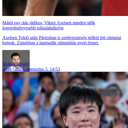
Mától egy dán játékos, Viktor Axelsen minden idők
legeredményesebb tollaslabdázója
Axelsen Tokió után Párizsban is szettveszteség nélkül lett olimpiai
bajnok. Zsinórban a harmadik olimpiáján nyert érmet.
Molnár Kristóf
sport
2024. augusztus 5. 14:53