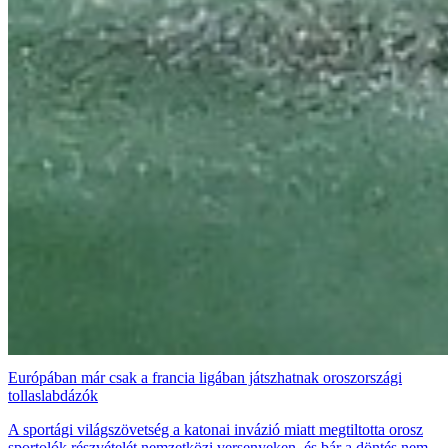
Európában már csak a francia ligában játszhatnak oroszországi
tollaslabdázók
A sportági világszövetség a katonai invázió miatt megtiltotta orosz
sportolók részvételét nemzetközi versenyeken, és bár a döntés nem