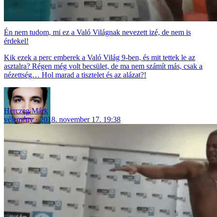
Én nem tudom, mi ez a Való Világnak nevezett izé, de nem is
érdekel!
Kik ezek a perc emberek a Való Világ 9-ben, és mit tettek le az
asztalra? Régen még volt becsület, de ma nem számít más, csak a
nézettség… Hol marad a tisztelet és az alázat?!
Herczeg Márk
vélemény
2018. november 17. 19:38