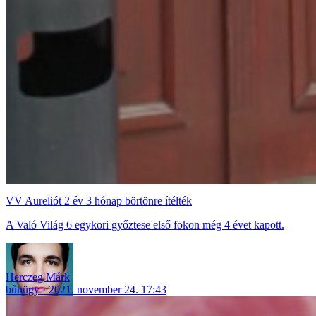
VV Aureliót 2 év 3 hónap börtönre ítélték
A Való Világ 6 egykori győztese első fokon még 4 évet kapott.
Herczeg Márk
bűnügy
2021. november 24. 17:43