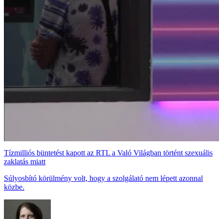
Tízmilliós büntetést kapott az RTL a Való Világban történt szexuális
zaklatás miatt
Súlyosbító körülmény volt, hogy a szolgálató nem lépett azonnal
közbe.