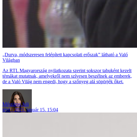
„Durva, módszeresen felépített kapcsolati erőszak” látható a Való
Világban
Az RTL Magyarország nyilatkozata szerint sokszor tabuként kezelt
témákat mutatnak, amelyekről nem szívesen beszélnek az emberek,
de a Való Világ nem engedi, hogy a szőnyeg alá söpörjék őket.
Mészáros Juli
tévé
2021. január 15. 15:04