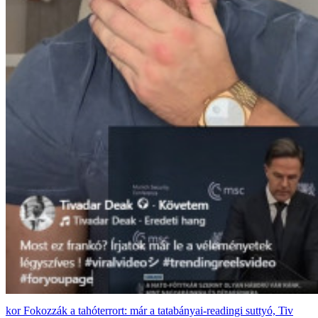
Fokozzák a tahóterrort: már a tatabányai-readingi suttyó, Tiv