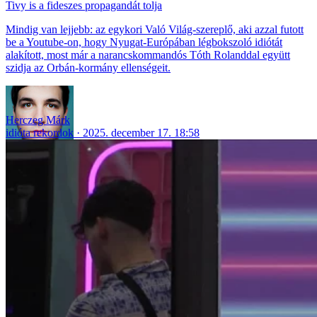
Tivy is a fideszes propagandát tolja
Mindig van lejjebb: az egykori Való Világ-szereplő, aki azzal futott
be a Youtube-on, hogy Nyugat-Európában légbokszoló idiótát
alakított, most már a narancskommandós Tóth Rolanddal együtt
szidja az Orbán-kormány ellenségeit.
Herczeg Márk
idióta rekordok
2025. december 17. 18:58