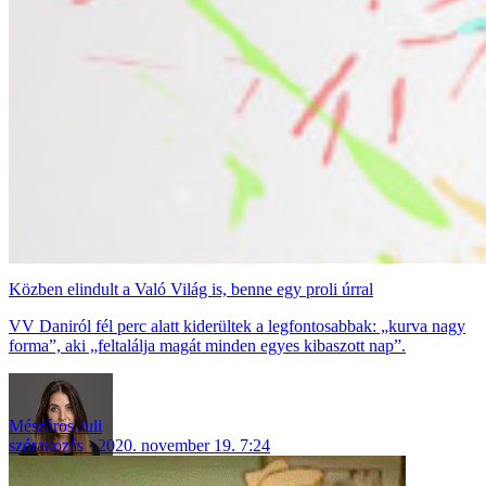
Közben elindult a Való Világ is, benne egy proli úrral
VV Daniról fél perc alatt kiderültek a legfontosabbak: „kurva nagy
forma”, aki „feltalálja magát minden egyes kibaszott nap”.
Mészáros Juli
szórakozás
2020. november 19. 7:24