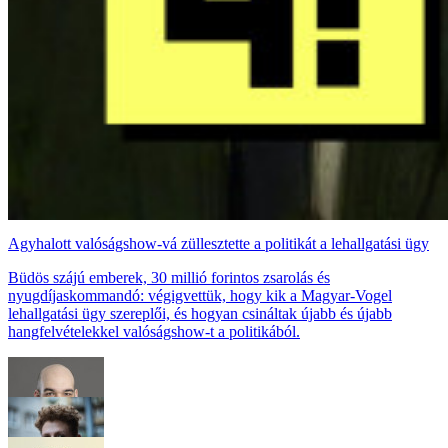
Agyhalott valóságshow-vá züllesztette a politikát a lehallgatási ügy
Büdös szájú emberek, 30 millió forintos zsarolás és
nyugdíjaskommandó: végigvettük, hogy kik a Magyar-Vogel
lehallgatási ügy szereplői, és hogyan csináltak újabb és újabb
hangfelvételekkel valóságshow-t a politikából.