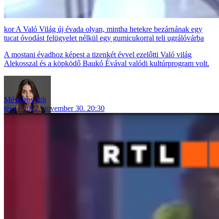
A Való Világ új évada olyan, mintha hetekre bezárnának egy
tucat óvodást felügyelet nélkül egy gumicukorral teli ugrálóvárba
A mostani évadhoz képest a tizenkét évvel ezelőtti Való világ
Alekosszal és a köpködő Baukó Évával valódi kultúrprogram volt.
Mészáros Juli
tévé
2022. november 30. 20:30