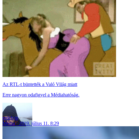
Az RTL-t büntették a Való Világ miatt
Erre nagyon odafigyel a Médiahatóság.
erdelyip
Média
2019. július 11. 8:29