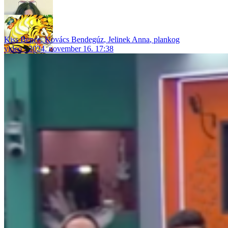
Kiss Bence
,
Kovács Bendegúz
,
Jelinek Anna
,
plankog
video
2024. november 16. 17:38