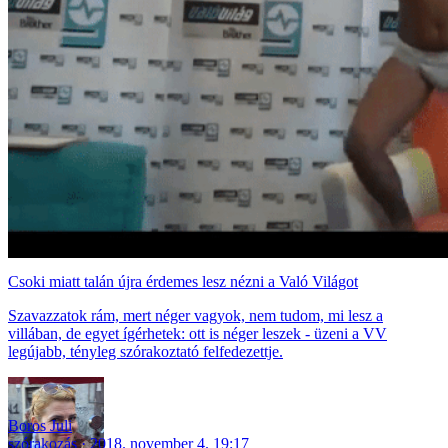
Csoki miatt talán újra érdemes lesz nézni a Való Világot
Szavazzatok rám, mert néger vagyok, nem tudom, mi lesz a
villában, de egyet ígérhetek: ott is néger leszek - üzeni a VV
legújabb, tényleg szórakoztató felfedezettje.
Boros Juli
szórakozás
2018. november 4. 19:17