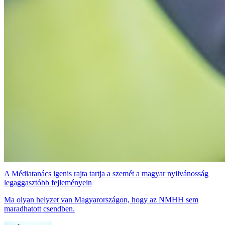
A Médiatanács igenis rajta tartja a szemét a magyar nyilvánosság
legaggasztóbb fejleményein
Ma olyan helyzet van Magyarországon, hogy az NMHH sem
maradhatott csendben.