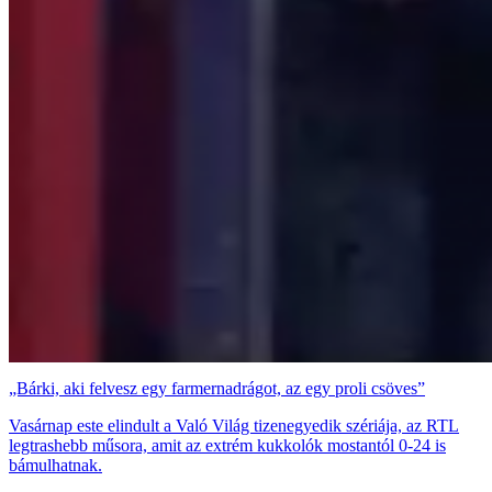
„Bárki, aki felvesz egy farmernadrágot, az egy proli csöves”
Vasárnap este elindult a Való Világ tizenegyedik szériája, az RTL
legtrashebb műsora, amit az extrém kukkolók mostantól 0-24 is
bámulhatnak.