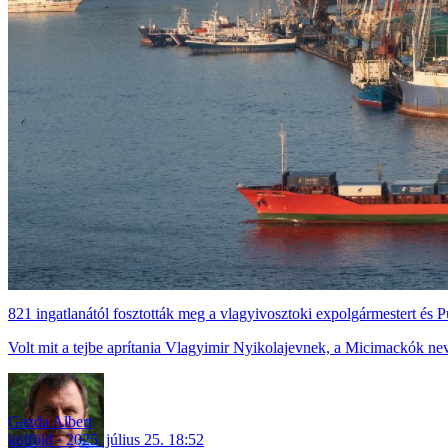
821 ingatlanától fosztották meg a vlagyivosztoki expolgármestert és 
Volt mit a tejbe aprítania Vlagyimir Nyikolajevnek, a Micimackók n
Gazda Albert
külföld
2025. július 25. 18:52