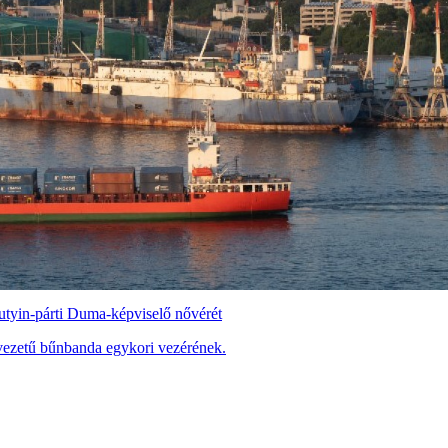
Putyin-párti Duma-képviselő nővérét
evezetű bűnbanda egykori vezérének.