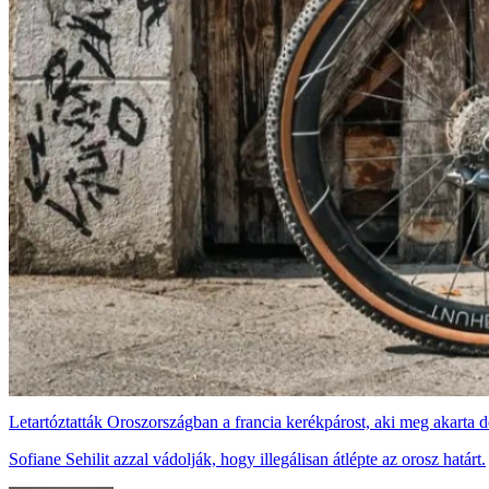
Letartóztatták Oroszországban a francia kerékpárost, aki meg akarta d
Sofiane Sehilit azzal vádolják, hogy illegálisan átlépte az orosz határt.