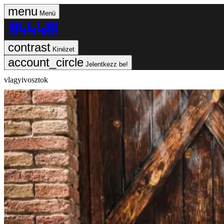
Menü
Kinézet
Jelentkezz be!
vlagyivosztok