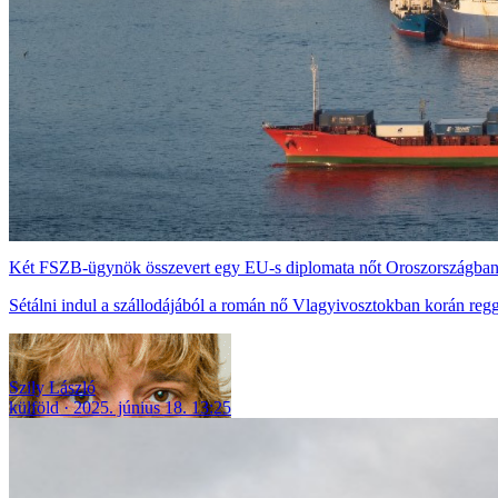
Két FSZB-ügynök összevert egy EU-s diplomata nőt Oroszországba
Sétálni indul a szállodájából a román nő Vlagyivosztokban korán reggel
Szily László
külföld
2025. június 18. 13:25