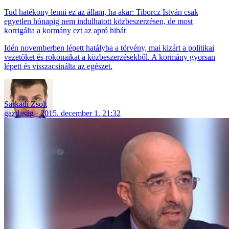
Tud hatékony lenni ez az állam, ha akar: Tiborcz István csak
egyetlen hónapig nem indulhatott közbeszerzésen, de most
korrigálta a kormány ezt az apró hibát
Idén novemberben lépett hatályba a törvény, mai kizárt a politikai
vezetőket és rokonaikat a közbeszerzésekből. A kormány gyorsan
lépett és visszacsinálta az egészet.
Sarkadi Zsolt
gazdaság
2015. december 1. 21:32