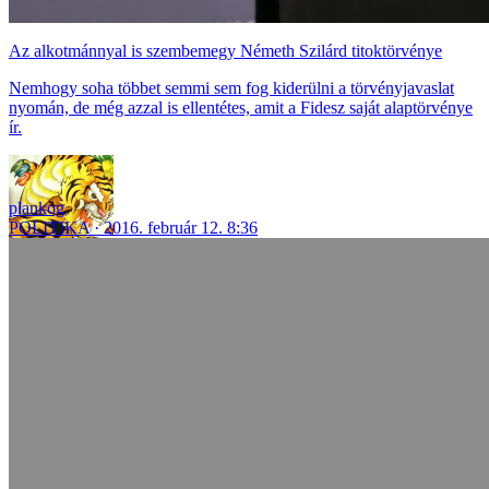
Az alkotmánnyal is szembemegy Németh Szilárd titoktörvénye
Nemhogy soha többet semmi sem fog kiderülni a törvényjavaslat
nyomán, de még azzal is ellentétes, amit a Fidesz saját alaptörvénye
ír.
plankog
POLITIKA
2016. február 12. 8:36