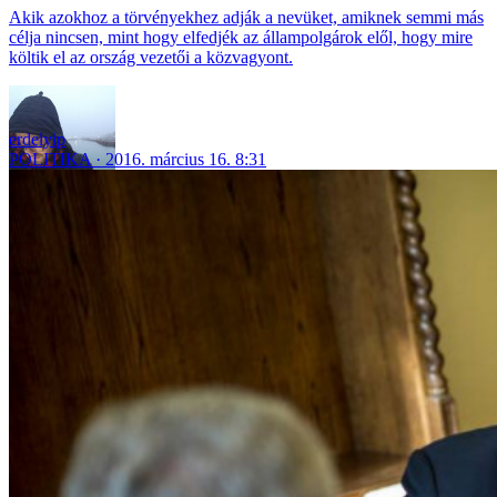
Akik azokhoz a törvényekhez adják a nevüket, amiknek semmi más
célja nincsen, mint hogy elfedjék az állampolgárok elől, hogy mire
költik el az ország vezetői a közvagyont.
erdelyip
POLITIKA
2016. március 16. 8:31