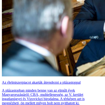
Az élelmiszerpiacot akarták átrendezni a plázastoppal
A plázastopban minden benne van az elmúlt évek
Magyarországáról: CBA, multiellenesség, az V. kerület
ingatlanügyei és Vizovickzi birodalma. A térképen azt is
megnézheti, ön mellett milyen bolt nem nyithatott ki.