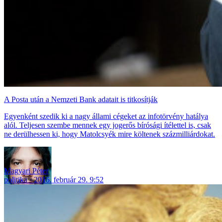
A Posta után a Nemzeti Bank adatait is titkosítják
Egyenként szedik ki a nagy állami cégeket az infotörvény hatálya
alól. Teljesen szembe mennek egy jogerős bírósági ítélettel is, csak
ne derülhessen ki, hogy Matolcsyék mire költenek százmilliárdokat.
Magyari Péter
politika
2016. február 29. 9:52