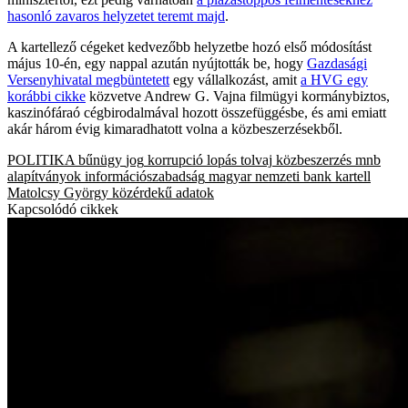
hasonló zavaros helyzetet teremt majd
.
A kartellező cégeket kedvezőbb helyzetbe hozó első módosítást
május 10-én, egy nappal azután nyújtották be, hogy
Gazdasági
Versenyhivatal megbüntetett
egy vállalkozást, amit
a HVG egy
korábbi cikke
közvetve Andrew G. Vajna filmügyi kormánybiztos,
kaszinófáraó cégbirodalmával hozott összefüggésbe, és ami emiatt
akár három évig kimaradhatott volna a közbeszerzésekből.
POLITIKA
bűnügy
jog
korrupció
lopás
tolvaj
közbeszerzés
mnb
alapítványok
információszabadság
magyar nemzeti bank
kartell
Matolcsy György
közérdekű adatok
Kapcsolódó cikkek