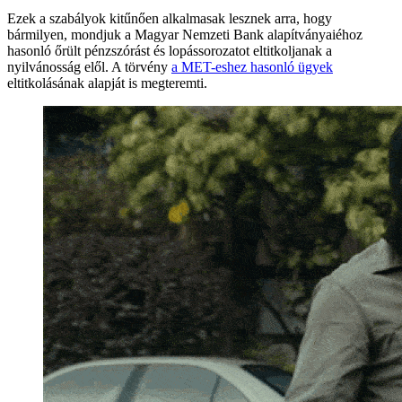
Ezek a szabályok kitűnően alkalmasak lesznek arra, hogy
bármilyen, mondjuk a Magyar Nemzeti Bank alapítványaiéhoz
hasonló őrült pénzszórást és lopássorozatot eltitkoljanak a
nyilvánosság elől. A törvény
a MET-eshez hasonló ügyek
eltitkolásának alapját is megteremti.