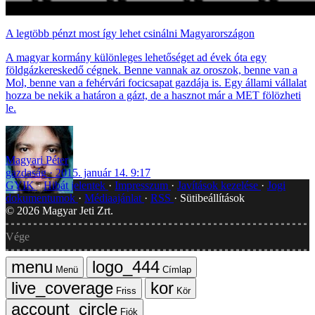
A legtöbb pénzt most így lehet csinálni Magyarországon
A magyar kormány különleges lehetőséget ad évek óta egy
földgázkereskedő cégnek. Benne vannak az oroszok, benne van a
Mol, benne van a fehérvári focicsapat gazdája is. Egy állami vállalat
hozza be nekik a határon a gázt, de a hasznot már a MET fölözheti
le.
Magyari Péter
gazdaság
2015. január 14. 9:17
GYIK
Hibát jelentek
Impresszum
Javítások kezelése
Jogi
dokumentumok
Médiaajánlat
RSS
Sütibeállítások
©
2026
Magyar Jeti Zrt.
Vége
Menü
Címlap
Friss
Kör
Fiók