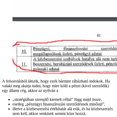
A felsorolásból látszik, hogy ezek bármire ráhúzható indokok. Ha
valaki meg akarja tudni, hogy mire költi a pénzt (kivel szerződik)
egy állami cég, akkor az nyilván a
„stratégiában szereplő kiemelt céllal” függ majd össze,
esetleg „pénzügyi finanszírozási szerződésnek minősül”,
illetve a közbeszerzési értékhatár alá esik, és ha közbeszerzés
nem kell, akkor senkinek semmi köze hozzá.