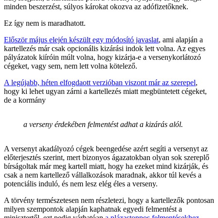
minden beszerzést, súlyos károkat okozva az adófizetőknek.
Ez így nem is maradhatott.
Először május elején készült egy módosító javaslat
, ami alapján a
kartellezés már csak opcionális kizárási indok lett volna. Az egyes
pályázatok kiíróin múlt volna, hogy kizárja-e a versenykorlátozó
cégeket, vagy sem, nem lett volna kötelező.
A legújabb, héten elfogdaott verzióban viszont már az szerepel
,
hogy ki lehet ugyan zárni a kartellezés miatt megbüntetett cégeket,
de a kormány
a verseny érdekében felmentést adhat a kizárás alól.
A versenyt akadályozó cégek beengedése azért segíti a versenyt az
előterjesztés szerint, mert bizonyos ágazatokban olyan sok szereplő
bírságoltak már meg kartell miatt, hogy ha ezeket mind kizárják, és
csak a nem kartellező vállalkozások maradnak, akkor túl kevés a
potenciális induló, és nem lesz elég éles a verseny.
A törvény természetesen nem részletezi, hogy a kartellezők pontosan
milyen szempontok alapján kaphatnak egyedi felmentést a
minisztertől, ezt pedig várhatóan
a plázastoppos felmentésekhez