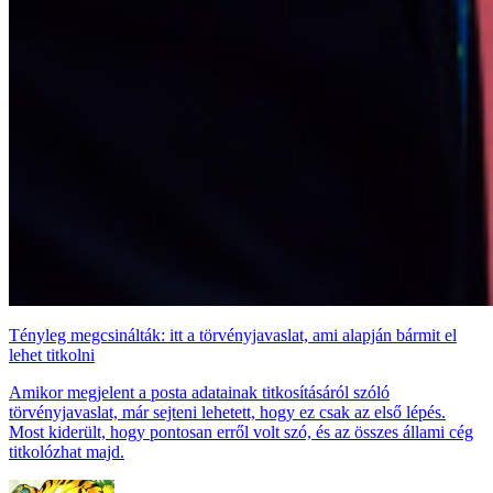
Tényleg megcsinálták: itt a törvényjavaslat, ami alapján bármit el
lehet titkolni
Amikor megjelent a posta adatainak titkosításáról szóló
törvényjavaslat, már sejteni lehetett, hogy ez csak az első lépés.
Most kiderült, hogy pontosan erről volt szó, és az összes állami cég
titkolózhat majd.