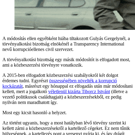
A módosítás ellen egyébként hiába tiltakozott Gulyás Gergelynél, a
törvényalkotási bizottság elnökénél a Transparency International
nevű korrupcióellenes civil szervezet.
A törvényalkotási bizottság egy másik módosítót is elfogadott most,
ami a közbeszerzési törvényre vonatkozik.
A 2015-ben elfogadott közbeszerzési szabályokról két dolgot
érdemes tudni. Egyrészt
összességében növelték a korrupció
kockázatát
, másrészt egy hónappal ez elfogadás után már módosítani
kellett, mert a jogalkotó
véletlenül kizárta Tiborcz Istvánt
(illetve a
vezető politikusok családtagjait) a közbeszerzésekből, ez pedig
nyilván nem maradhatott így.
Most egy kicsit hasonló a helyzet.
Az történt ugyanis, hogy a most hatályban lévő törvény szerint ki
kellett zárni a közbeszerzésekről a kartellező cégeket. Ez nem tűnik
hülyeségnek, a kartellezés pont a versenyt nyírja ki, és így drágít