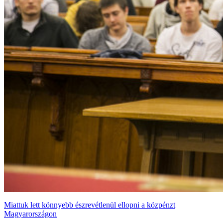
Miattuk lett könnyebb észrevétlenül ellopni a közpénzt
Magyarországon