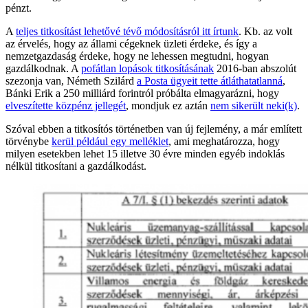
pénzt.
A
teljes titkosítást lehetővé tévő módosításról itt írtunk
. Kb. az volt
az érvelés, hogy az állami cégeknek üzleti érdeke, és így a
nemzetgazdaság érdeke, hogy ne lehessen megtudni, hogyan
gazdálkodnak. A
pofátlan lopások titkosításának
2016-ban abszolút
szezonja van, Németh Szilárd
a Posta ügyeit tette átláthatatlanná
,
Bánki Erik a 250 milliárd forintról próbálta elmagyarázni, hogy
elveszítette közpénz jellegét
, mondjuk ez aztán
nem sikerült neki(k)
.
Szóval ebben a titkosítós történetben van új fejlemény, a már említett
törvénybe
kerül például egy melléklet
, ami meghatározza, hogy
milyen esetekben lehet 15 illetve 30 évre minden egyéb indoklás
nélkül titkosítani a gazdálkodást.