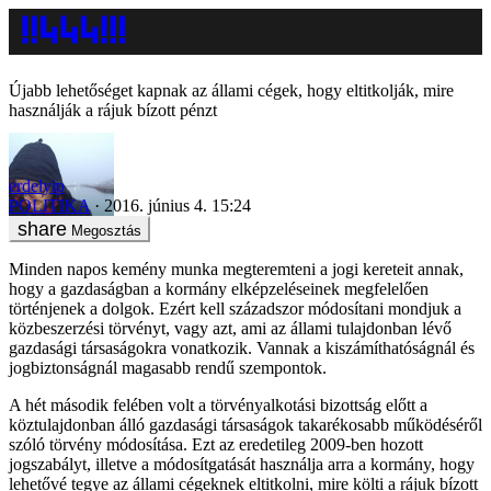
Újabb lehetőséget kapnak az állami cégek, hogy eltitkolják, mire
használják a rájuk bízott pénzt
erdelyip
POLITIKA
2016. június 4. 15:24
Megosztás
Minden napos kemény munka megteremteni a jogi kereteit annak,
hogy a gazdaságban a kormány elképzeléseinek megfelelően
történjenek a dolgok. Ezért kell századszor módosítani mondjuk a
közbeszerzési törvényt, vagy azt, ami az állami tulajdonban lévő
gazdasági társaságokra vonatkozik. Vannak a kiszámíthatóságnál és
jogbiztonságnál magasabb rendű szempontok.
A hét második felében volt a törvényalkotási bizottság előtt a
köztulajdonban álló gazdasági társaságok takarékosabb működéséről
szóló törvény módosítása. Ezt az eredetileg 2009-ben hozott
jogszabályt, illetve a módosítgatását használja arra a kormány, hogy
lehetővé tegye az állami cégeknek eltitkolni, mire költi a rájuk bízott