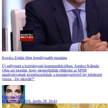
Kovács Zoltán élete legsúlyosabb mondata
Új mélypont a kormányzati kommunikációban. Amikor Kálmán
Olga azt mondta, hogy megpróbálták eltitkolni az MNB
alapítványainak közpénzszórását, a kormányszóvivő így kérdezett
vissza: „De sikerült?”
Herczeg Márk
POLITIKA
2016. április 28. 20:41