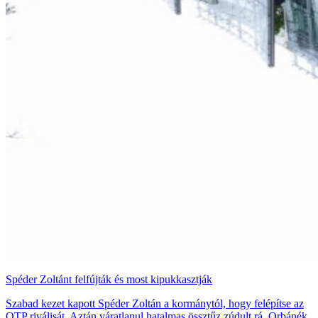
Spéder Zoltánt felfújták és most kipukkasztják
Szabad kezet kapott Spéder Zoltán a kormánytól, hogy felépítse az
OTP riválisát. Aztán váratlanul hatalmas össztűz zúdult rá. Orbánék