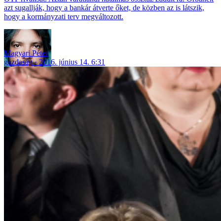
azt sugallják, hogy a bankár átverte őket, de közben az is látszik,
hogy a kormányzati terv megváltozott.
Magyari Péter
gazdaság
2016. június 14. 6:31