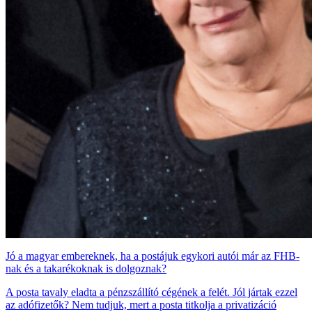
Jó a magyar embereknek, ha a postájuk egykori autói már az FHB-
nak és a takarékoknak is dolgoznak?
A posta tavaly eladta a pénzszállító cégének a felét. Jól jártak ezzel
az adófizetők? Nem tudjuk, mert a posta titkolja a privatizáció