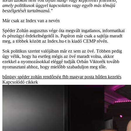
során azokon nem volt olyan hang- vagy képfelvétel fellelhető,
amely politikusok üggyel kapcsolatos vagy egyéb más témájú
beszélgetését tartalmazná."
Már csak az Index van a nevén
Spéder Zoltán augusztus vége óta megvált ingatlanos, informatikai
és pénzügyi érdekeltségeitől is. Papíron már csak a sajtója maradt
meg, a többek között az Index.hu-t is kiadó CEMP révén.
Sok politikus szerint valójában már ez sem az övé. Többen pedig
úgy vélik, hogy ha esetleg mégis az övé maradt volna, akkor
ezekkel a nyomozásokkal eléggé tudják Orbán Viktorék tovább
nyomasztani ahhoz, hogy mielőbb szabaduljon meg tőle.
bűnügy
spéder zoltán
rendőrség
fhb
magyar posta
hűtlen kezelés
Kapcsolódó cikkek