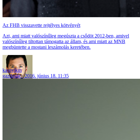
Az FHB visszavette rejtélyes kötvényét
Azt, ami miatt valószínűleg megúszta a csődöt 2012-ben, amivel
valószínűleg tiltottan támogatta az állam, és ami miatt az MNB
megbüntette a mostani leszámolás keretében.
kasnyikm
gazdaság
2016. június 18. 11:35