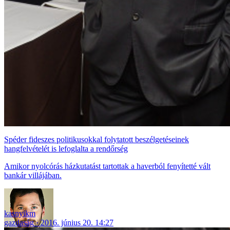
Spéder fideszes politikusokkal folytatott beszélgetéseinek
hangfelvételét is lefoglalta a rendőrség
Amikor nyolcórás házkutatást tartottak a haverból fenyítetté vált
bankár villájában.
kasnyikm
gazdaság
2016. június 20. 14:27