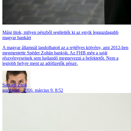
Máig titok, milyen pénzből segítették ki az egyik leggazdagabb
magyar bankárt
A magyar államnál landolhatott az a rejtélyes kötvény, ami 2012-ben
megmentette Spéder Zoltán bankját. Az FHB még a saját
részvényeseinek sem hajlandó megnevezni a befektetőt. Nem a
legjobb helyre ment az adófizetők pénze.
Sarkadi Zsolt
gazdaság
2016. március 9. 8:52