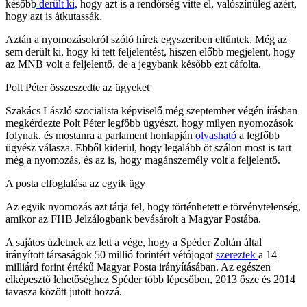
később
derült ki,
hogy azt is a rendőrség vitte el, valószínűleg azért,
hogy azt is átkutassák.
Aztán a nyomozásokról szóló hírek egyszeriben eltűntek. Még az
sem derült ki, hogy ki tett feljelentést, hiszen előbb megjelent, hogy
az MNB volt a feljelentő, de a jegybank később ezt cáfolta.
Polt Péter összeszedte az ügyeket
Szakács László szocialista képviselő még szeptember végén írásban
megkérdezte Polt Péter legfőbb ügyészt, hogy milyen nyomozások
folynak, és mostanra a parlament honlapján
olvasható
a legfőbb
ügyész válasza. Ebből kiderül, hogy legalább öt szálon most is tart
még a nyomozás, és az is, hogy magánszemély volt a feljelentő.
A posta elfoglalása az egyik ügy
Az egyik nyomozás azt tárja fel, hogy történhetett e törvénytelenség,
amikor az FHB Jelzálogbank bevásárolt a Magyar Postába.
A sajátos üzletnek az lett a vége, hogy a Spéder Zoltán által
irányított társaságok 50 millió forintért vétójogot
szereztek
a 14
milliárd forint értékű Magyar Posta irányításában. Az egészen
elképesztő lehetőséghez Spéder több lépcsőben, 2013 ősze és 2014
tavasza között jutott hozzá.