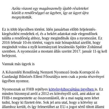
Azóta viszont egy magánszemély újabb részleteket
közölt a rendőrséggel az ügyben, így az ügyet újra
megnyitották.
Ez is több lépcsőben történt. Idén januárban előbb feljelentés-
kiegészítést rendeltek el, és a bekért adatokat már elegendőnek
találta a rendőrség ahhoz, hogy megindítsák újra a nyomozást. Ez
2016 február 10-én történt, vagyis már hónapokkal azelőtt, hogy
megindult volna a nyílt kormányzati leszámolás Spéder Zoltánnal
szemben. A nyomozást a mostani állás szerint 2017. január 11-ig kell
befejezni.
Vannak más ügyek is
A Készenléti Rendőrség Nemzeti Nyomozó Iroda Korrupció és
Gazdasági Bűnözés Elleni Főosztálya nem csak a posta részvényei
ügyében nyomoz.
Nyomoznak az FHB rejtélyes
kötvénykibocsájtása ügyében
is. Ez
minden bizonnyal arról a 2012-es kötvényről szól, ami akkor az
FHB-t megmentette az összeomlástól, de a mai napig nem lehet
tudni, hogy ki fizetett érte. Sok jel arra utal, hogy a kötvény az
államhoz került, és így felmerülhet az EU-s jogot sértő tiltott állami