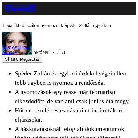
Legalább öt szálon nyomoznak Spéder Zoltán ügyeiben
Magyari Péter
bűnügy
2016. október 17. 3:51
Megosztás
Spéder Zoltán és egykori érdekeltségei ellen
több ügyben is nyomoz a rendőrség.
A nyomozások egy része már februárban
elkezdődött, de van ami csak június óta megy.
Hűtlen kezelés és csalás miatt indították az
eljárásokat.
A házkutatásoknál lefoglalt dokumentumok
között eddig nem találtak Orbán Viktorról