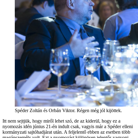
Spéder Zoltán és Orbán Viktor. Régen még jól kijöttek.
Itt nem sejtjük, hogy miről lehet szó, de az kiderül, hogy ez a
nyomozás idén június 21-én indult csak, vagyis már a Spéder elleni
kormányzati sajtóhadjárat után. A feljelentő ebben az esetben több
magánszemély volt. Ezt a nyomozást különösen jelentős vagyoni