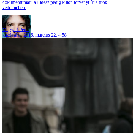
dokumentumait, a Fidesz pedig külön törvényt írt a titok
védelmében.
Magyari Péter
gazdaság
2016. március 22. 4:58