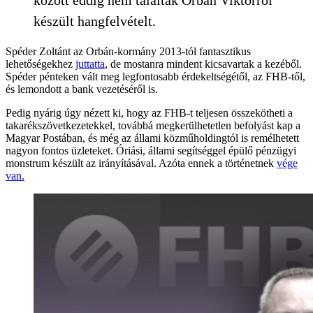
készült hangfelvételt.
Spéder Zoltánt az Orbán-kormány 2013-tól fantasztikus
lehetőségekhez
juttatta
, de mostanra mindent kicsavartak a kezéből.
Spéder pénteken vált meg legfontosabb érdekeltségétől, az FHB-től,
és lemondott a bank vezetéséről is.
Pedig nyárig úgy nézett ki, hogy az FHB-t teljesen összekötheti a
takarékszövetkezetekkel, továbbá megkerülhetetlen befolyást kap a
Magyar Postában, és még az állami közműholdingtól is remélhetett
nagyon fontos üzleteket. Óriási, állami segítséggel épülő pénzügyi
monstrum készült az irányításával. Azóta ennek a történetnek
vége
van.