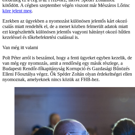
kötődött. A cégben szeptember végén viszont már Mészáros Lőrinc
köre jelent meg
.
Ezekben az ügyekben a nyomozást különösen jelentős kárt okozó
csalás miatt rendelték el, de a menet közben felmerült adatok miatt
ezt kiegészítették különösen jelentős vagyoni hátrányt okozó hűtlen
kezeléssel és tőkebefektetési csalással is.
Van még itt valami
Polt Péter arról is beszámol, hogy a fenti ügyeket egyben kezelik, de
van még egy nyomozás, amit a rendőrség egy másik részlege, a
Budapesti Rendőr-főkapitányság Korrupció és Gazdasági Bűnözés
Elleni Főosztálya végez. Ők Spéder Zoltán olyan érdekeltségei ellen
nyomoznak, amelyeknek nincs közük az FHB-hez.