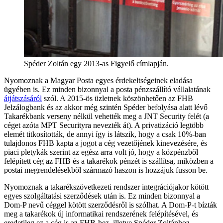
Spéder Zoltán egy 2013-as Figyelő címlapján.
Nyomoznak a Magyar Posta egyes érdekeltségeinek eladása
ügyében is. Ez minden bizonnyal a posta pénzszállító vállalatának
átjátszásáról
szól. A 2015-ös üzletnek köszönhetően az FHB
Jelzálogbank és az akkor még szintén Spéder befolyása alatt lévő
Takarékbank verseny nélkül vehették meg a JNT Security felét (a
céget azóta MPT Securityra nevezték át). A privatizáció legtöbb
elemét titkosították, de annyi így is látszik, hogy a csak 10%-ban
tulajdonos FHB kapta a jogot a cég vezetőjének kinevezésére, és
piaci pletykák szerint az egész arra volt jó, hogy a közpénzből
felépített cég az FHB és a takarékok pénzét is szállítsa, miközben a
postai megrendelésekből származó haszon is hozzájuk fusson be.
Nyomoznak a takarékszövetkezeti rendszer integrációjakor kötött
egyes szolgáltatási szerződések után is. Ez minden bizonnyal a
Dom-P nevű céggel kötött szerződésről is szólhat. A Dom-P-t bízták
meg a takarékok új informatikai rendszerének felépítésével, és
eredetileg ez a cég is az FHB-hez, illetve Spéder Zoltánhoz