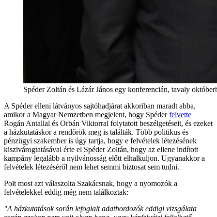
Spéder Zoltán és Lázár János egy konferencián, tavaly októberb
A Spéder elleni látványos sajtóhadjárat akkoriban maradt abba,
amikor a Magyar Nemzetben megjelent, hogy Spéder
felvette
Rogán Antallal és Orbán Viktorral folytatott beszélgetéseit, és ezeket
a házkutatáskor a rendőrök meg is találták. Több politikus és
pénzügyi szakember is úgy tartja, hogy e felvételek létezésének
kiszivárogtatásával érte el Spéder Zoltán, hogy az ellene indított
kampány legalább a nyilvánosság előtt elhalkuljon. Ugyanakkor a
felvételek létezéséről nem lehet semmi biztosat sem tudni.
Polt most azt válaszolta Szakácsnak, hogy a nyomozók a
felvételekkel eddig még nem találkoztak:
"A házkutatások során lefoglalt adathordozók eddigi vizsgálata