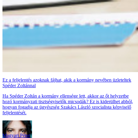
Ez a feljelentés azoknak fájhat, akik a kormány nevében üzleteltek
Spéder Zoltánnal
Ha Spéder Zoltán a kormány ellensége lett, akkor az őt helyzetbe
hozó kormányzati tisztségviselők micsodák? Ez is kiderülhet abból,
hogyan fogadja az ügyészség Szakács László szocialista képviselő
feljelentését.
Magyari Péter