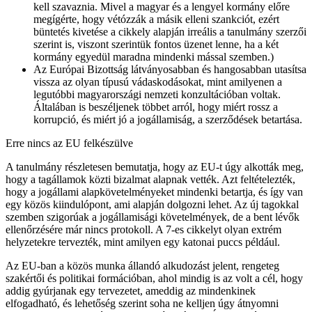
kell szavaznia. Mivel a magyar és a lengyel kormány előre
megígérte, hogy vétózzák a másik elleni szankciót, ezért
büntetés kivetése a cikkely alapján irreális a tanulmány szerzői
szerint is, viszont szerintük fontos üzenet lenne, ha a két
kormány egyedül maradna mindenki mással szemben.)
Az Európai Bizottság látványosabban és hangosabban utasítsa
vissza az olyan típusú vádaskodásokat, mint amilyenen a
legutóbbi magyarországi nemzeti konzultációban voltak.
Általában is beszéljenek többet arról, hogy miért rossz a
korrupció, és miért jó a jogállamiság, a szerződések betartása.
Erre nincs az EU felkészülve
A tanulmány részletesen bemutatja, hogy az EU-t úgy alkották meg,
hogy a tagállamok közti bizalmat alapnak vették. Azt feltételezték,
hogy a jogállami alapkövetelményeket mindenki betartja, és így van
egy közös kiindulópont, ami alapján dolgozni lehet. Az új tagokkal
szemben szigorúak a jogállamisági követelmények, de a bent lévők
ellenőrzésére már nincs protokoll. A 7-es cikkelyt olyan extrém
helyzetekre tervezték, mint amilyen egy katonai puccs például.
Az EU-ban a közös munka állandó alkudozást jelent, rengeteg
szakértői és politikai formációban, ahol mindig is az volt a cél, hogy
addig gyúrjanak egy tervezetet, ameddig az mindenkinek
elfogadható, és lehetőség szerint soha ne kelljen úgy átnyomni