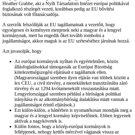
Heather Grabbe, aki a Nyílt Társadalom Intézet európai politikával
foglalkozó részlegét vezeti, korábban pedig az EU bővítési
biztosának volt főtanácsadója.
A szerzők felszólítják az EU tagállamainak a vezetőit, hogy
egységesen és keményen menjenek neki a magyar és a lengyel
kormánynak, mert ha engedik őket tovább rombolni a
jogállamiságot, akkor maguk is az EU széteséséhez járulnak hozzá.
Azt javasolják, hogy
Az európai kormányok nyíltan és egyértelműen, közös
állásfoglalásokkal támogassák az Európai Bizottság
kötelezettségszegési eljárásait e tagállamok ellen.
(Magyarországgal szemben ilyen eljárás van többek között a
lex CEU, a civil törvény, a menekülteket tranzitzónába záró
törvény és az 1294 kvótamenekült visszautasítása miatt.
Lengyelországgal szemben például a bíróságok politikai
irányítása és az alkotmánybíróság átalakítása miatt vannak a
jogállamiságot érintő eljárások.)
Ezt külön-külön, a háttérben is nyomatékosan mondják meg a
magyar és a lengyel kormány képviselőinek. Ebben legyenek
aktívak a nagykövetek is.
Külön fontos, hogy a közép-európai kormányok is
fellépjenek, nehogy kettős mércével vágjanak vissza az