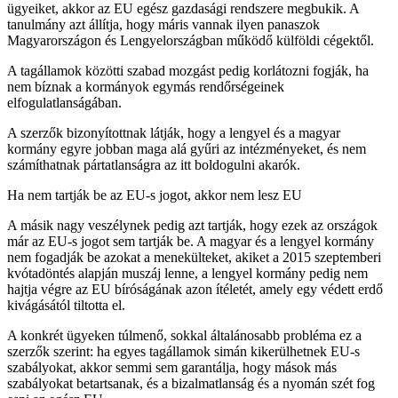
ügyeiket, akkor az EU egész gazdasági rendszere megbukik. A
tanulmány azt állítja, hogy máris vannak ilyen panaszok
Magyarországon és Lengyelországban működő külföldi cégektől.
A tagállamok közötti szabad mozgást pedig korlátozni fogják, ha
nem bíznak a kormányok egymás rendőrségeinek
elfogulatlanságában.
A szerzők bizonyítottnak látják, hogy a lengyel és a magyar
kormány egyre jobban maga alá gyűri az intézményeket, és nem
számíthatnak pártatlanságra az itt boldogulni akarók.
Ha nem tartják be az EU-s jogot, akkor nem lesz EU
A másik nagy veszélynek pedig azt tartják, hogy ezek az országok
már az EU-s jogot sem tartják be. A magyar és a lengyel kormány
nem fogadják be azokat a menekülteket, akiket a 2015 szeptemberi
kvótadöntés alapján muszáj lenne, a lengyel kormány pedig nem
hajtja végre az EU bíróságának azon ítéletét, amely egy védett erdő
kivágásától tiltotta el.
A konkrét ügyeken túlmenő, sokkal általánosabb probléma ez a
szerzők szerint: ha egyes tagállamok simán kikerülhetnek EU-s
szabályokat, akkor semmi sem garantálja, hogy mások más
szabályokat betartsanak, és a bizalmatlanság és a nyomán szét fog