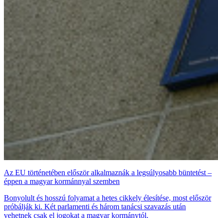
Az EU történetében először alkalmaznák a legsúlyosabb büntetést –
éppen a magyar kormánnyal szemben
Bonyolult és hosszú folyamat a hetes cikkely élesítése, most először
próbálják ki. Két parlamenti és három tanácsi szavazás után
vehetnek csak el jogokat a magyar kormánytól.