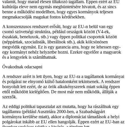
valamit, hogy marad élesen tiltakozó tagállam. Éppen ezért az EU
kultúrája eleve nem egymás megbüntetésére hivatott, és az sincs
benne a működési modellben, hogy egyes kormányok teljesen
megmakacsolják magukat fontos kérdésekben.
A konszenzusos rendszert erősíti, hogy az EU-n belül van egy
csomó szövetségi struktúra, például országok között (V4-ek,
északiak, beneluxok, stb.) vagy éppen politikai csoportok között
(néppártiak, szocialisták, liberálisok stb.), akik kölcsönösen
megvédik egymást. Ez is egy garancia arra, hogy ne lehessen egy-
egy kormányt nehéz helyzetbe hozni. Ezekre egyelőre a magyarok
és a lengyelek is számíthatnak.
Óvakodnak odacsapni
A rendszer azért is lett ilyen, hogy az EU-ra a tagállamok kormányai
és polgárai ne elnyomó külső hatalomként tekintsenek. A rendszer
bonyolult lett ezért, de az örök alkukényszerek miatt sokáig éppen
ettől működött kielégítően. De most már nem működik, állítják a
szerzők.
Az eddigi politikai tapasztalat azt mutatta, hogy ha rászállnak egy
tagállamra (például Ausztriára 2000-ben, a Szabadságpárt
kormányra kerülése miatt), akkor a diplomáciai támadások a helyi
polgárokat inkább az EU ellen hangolják. Éppen ezért az EU-ban az
ilyenkor szokásos taktika a kivárás, a türelem lett.