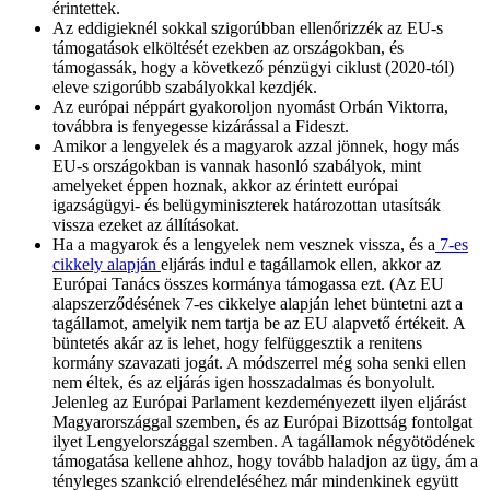
érintettek.
Az eddigieknél sokkal szigorúbban ellenőrizzék az EU-s
támogatások elköltését ezekben az országokban, és
támogassák, hogy a következő pénzügyi ciklust (2020-tól)
eleve szigorúbb szabályokkal kezdjék.
Az európai néppárt gyakoroljon nyomást Orbán Viktorra,
továbbra is fenyegesse kizárással a Fideszt.
Amikor a lengyelek és a magyarok azzal jönnek, hogy más
EU-s országokban is vannak hasonló szabályok, mint
amelyeket éppen hoznak, akkor az érintett európai
igazságügyi- és belügyminiszterek határozottan utasítsák
vissza ezeket az állításokat.
Ha a magyarok és a lengyelek nem vesznek vissza, és a
7-es
cikkely alapján
eljárás indul e tagállamok ellen, akkor az
Európai Tanács összes kormánya támogassa ezt. (Az EU
alapszerződésének 7-es cikkelye alapján lehet büntetni azt a
tagállamot, amelyik nem tartja be az EU alapvető értékeit. A
büntetés akár az is lehet, hogy felfüggesztik a renitens
kormány szavazati jogát. A módszerrel még soha senki ellen
nem éltek, és az eljárás igen hosszadalmas és bonyolult.
Jelenleg az Európai Parlament kezdeményezett ilyen eljárást
Magyarországgal szemben, és az Európai Bizottság fontolgat
ilyet Lengyelországgal szemben. A tagállamok négyötödének
támogatása kellene ahhoz, hogy tovább haladjon az ügy, ám a
tényleges szankció elrendeléséhez már mindenkinek együtt