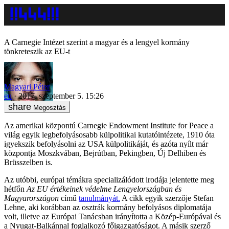
A Carnegie Intézet szerint a magyar és a lengyel kormány
tönkreteszik az EU-t
Magyari Péter
eu
2017. szeptember 5. 15:26
Megosztás
Az amerikai központú Carnegie Endowment Institute for Peace a
világ egyik legbefolyásosabb külpolitikai kutatóintézete, 1910 óta
igyekszik befolyásolni az USA külpolitikáját, és azóta nyílt már
központja Moszkvában, Bejrútban, Pekingben, Új Delhiben és
Brüsszelben is.
Az utóbbi, európai témákra specializálódott irodája jelentette meg
hétfőn
Az
EU értékeinek védelme Lengyelországban és
Magyarországon
című
tanulmányát.
A cikk egyik szerzője Stefan
Lehne, aki korábban az osztrák kormány befolyásos diplomatája
volt, illetve az Európai Tanácsban irányította a Közép-Európával és
a Nyugat-Balkánnal foglalkozó főigazgatóságot. A másik szerző