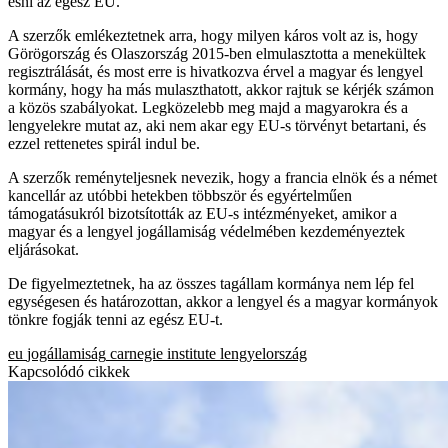
esni az egész EU.
A szerzők emlékeztetnek arra, hogy milyen káros volt az is, hogy
Görögország és Olaszország 2015-ben elmulasztotta a menekültek
regisztrálását, és most erre is hivatkozva érvel a magyar és lengyel
kormány, hogy ha más mulaszthatott, akkor rajtuk se kérjék számon
a közös szabályokat. Legközelebb meg majd a magyarokra és a
lengyelekre mutat az, aki nem akar egy EU-s törvényt betartani, és
ezzel rettenetes spirál indul be.
A szerzők reményteljesnek nevezik, hogy a francia elnök és a német
kancellár az utóbbi hetekben többször és egyértelműen
támogatásukról bizotsították az EU-s intézményeket, amikor a
magyar és a lengyel jogállamiság védelmében kezdeményeztek
eljárásokat.
De figyelmeztetnek, ha az összes tagállam kormánya nem lép fel
egységesen és határozottan, akkor a lengyel és a magyar kormányok
tönkre fogják tenni az egész EU-t.
eu
jogállamiság
carnegie institute
lengyelország
Kapcsolódó cikkek