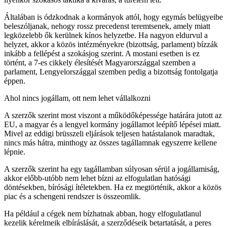
Általában is ódzkodnak a kormányok attól, hogy egymás belügyeibe
beleszóljanak, nehogy rossz precedenst teremtsenek, amely miatt
legközelebb ők kerülnek kínos helyzetbe. Ha nagyon eldurvul a
helyzet, akkor a közös intézményekre (bizottság, parlament) bízzák
inkább a fellépést a szokásjog szerint. A mostani esetben is ez
történt, a 7-es cikkely élesítését Magyarországgal szemben a
parlament, Lengyelországgal szemben pedig a bizottság fontolgatja
éppen.
Ahol nincs jogállam, ott nem lehet vállalkozni
A szerzők szerint most viszont a működőképessége határára jutott az
EU, a magyar és a lengyel kormány jogállamot leépítő lépései miatt.
Mivel az eddigi brüsszeli eljárások teljesen hatástalanok maradtak,
nincs más hátra, minthogy az összes tagállamnak egyszerre kellene
lépnie.
A szerzők szerint ha egy tagállamban súlyosan sérül a jogállamiság,
akkor előbb-utóbb nem lehet bízni az elfogulatlan hatósági
döntésekben, bírósági ítéletekben. Ha ez megtörténik, akkor a közös
piac és a schengeni rendszer is összeomlik.
Ha például a cégek nem bízhatnak abban, hogy elfogulatlanul
kezelik kérelmeik elbíráslását, a szerződéseik betartatását, a peres