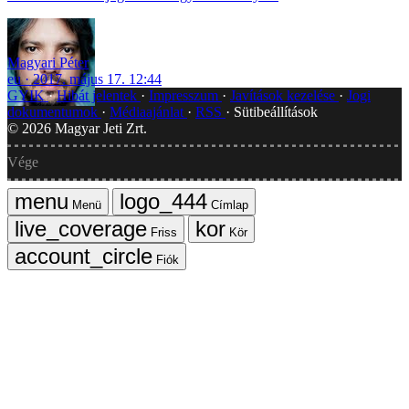
Magyari Péter
eu
2017. május 17. 12:44
GYIK
Hibát jelentek
Impresszum
Javítások kezelése
Jogi
dokumentumok
Médiaajánlat
RSS
Sütibeállítások
©
2026
Magyar Jeti Zrt.
Vége
Menü
Címlap
Friss
Kör
Fiók