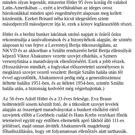
minden olyan legendát, miszerint Hitler 95 éves koráig élt valahol
Latin-Amerikában –, ezért a levéltárakban az ideges orosz
bürokratákkal minden apró engedményért alaposan meg kellett
küzdeniük. Ezeket Brisard néha kicsit idegesítően szinte
másodpercről másodpercre írja le, ezek a könyv legfárasztóbb részei.
Hitler és a berlini bunker lakóinak utolsó napjait is óráról órára
rekonstruálja a tanúvallomások és a bizonyítékok alapján, de szintén
alaposan ki van fejtve a Lavrentyij Berija titkosszolgálata, az
NKVD és az akkoriban a Sztálin rendszerén belül Berija ellensúlyát
képező Viktor Abakumov vezette szovjet elhárítás, a Szmers
versenyfutása a maradványok ellenőrzéséért. Ezek a jobb részek.
(Hosszútávon mindkét, a foglyokat előszeretettel személyesen is
megkínzó szovjet vezető veszített: Beriját Sztálin halála után fél
évvel agyonlőtték, Abakumovot pedig még a generalisszimusz
ítéltette halálra 1951-ben, és az ítéletet 1954-ben, szintén Sztálin
halála után, a biztonság kedvéért még végrehajtottak.)
Az 56 éves Adolf Hitler és a 33 éves felesége, Eva Braun
holttesteiről sosem készült fotó, de a titkosított szovjet levelek
alapján az összeégett maradványokat a bunkert elsőként elérő
szovjetek előbb a Goebbels család és Hans Krebs vezérkari főnök
tetemeivel együtt egy erdőben eltemették apró fákból álló 111-es
jelöléssel, majd onnan átvitték Abakumovék magdeburgi
főhadiszállására, hogy ott folyamatosan ellenőrzés alatt tarthassák.