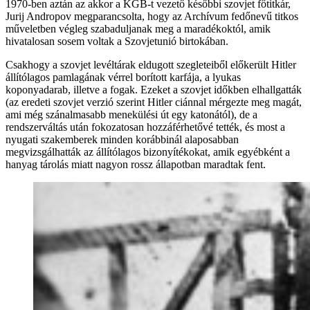
1970-ben aztán az akkor a KGB-t vezető későbbi szovjet főtitkár,
Jurij Andropov megparancsolta, hogy az Archívum fedőnevű titkos
műveletben végleg szabaduljanak meg a maradékoktól, amik
hivatalosan sosem voltak a Szovjetunió birtokában.
Csakhogy a szovjet levéltárak eldugott szegleteiből előkerült Hitler
állítólagos pamlagának vérrel borított karfája, a lyukas
koponyadarab, illetve a fogak. Ezeket a szovjet időkben elhallgatták
(az eredeti szovjet verzió szerint Hitler ciánnal mérgezte meg magát,
ami még szánalmasabb menekülési út egy katonától), de a
rendszerváltás után fokozatosan hozzáférhetővé tették, és most a
nyugati szakemberek minden korábbinál alaposabban
megvizsgálhatták az állítólagos bizonyítékokat, amik egyébként a
hanyag tárolás miatt nagyon rossz állapotban maradtak fent.