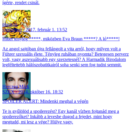
ígérte, rendet csinál.
plankog
történelem
2017. február 1. 13:52
Hitler tényleg *****, miközben Eva Braun *****? A ló*****!
Az angol sajtóban újra fellángolt a vita arról, hogy milyen volt a
Führer szexuális élete. Tényleg ruhában nyomta? Betegesen perverz
volt, vagy aszexuálisabb egy szerzetesnél? A Harmadik Birodalom
legféltettebb hálószobatitkairól soha senki sem fog tudni semmit.
Herczeg Márk
SZEX
2014. október 16. 18:32
SPOILER ALERT: Mindenki meghal a végén
Te is gyűlölöd a spoilerezést? Egy kanál vízben fojtanád meg a
spoilerezőket? Inkább a levesbe dugod a fejedet, mint hogy
megtudd, mi lesz a vége? Hülye vagy.