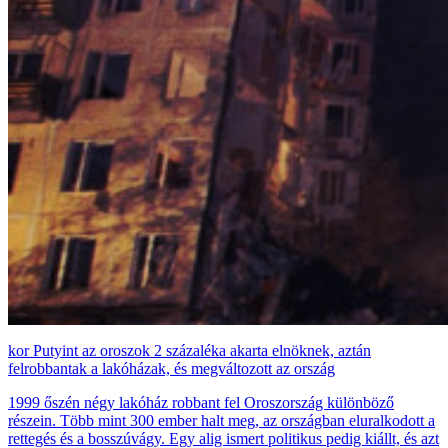
Putyint az oroszok 2 százaléka akarta elnöknek, aztán
felrobbantak a lakóházak, és megváltozott az ország
1999 őszén négy lakóház robbant fel Oroszország különböző
részein. Több mint 300 ember halt meg, az országban eluralkodott a
rettegés és a bosszúvágy. Egy alig ismert politikus pedig kiállt, és azt