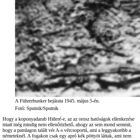
A Führerbunker bejárata 1945. május 5-én.
Fotó
:
Sputnik/Sputnik
Hogy a koponyadarab Hitleré-e, az az orosz hatóságok ellenkezése
miatt még mindig nem ellenőrizhető, ahogy az sem mond semmit,
hogy a pamlagon talált vér A-s vércsoportú, ami a leggyakoribb a
németeknél. A fogakon csak egy apró kék pöttyöt láttak, ami nem