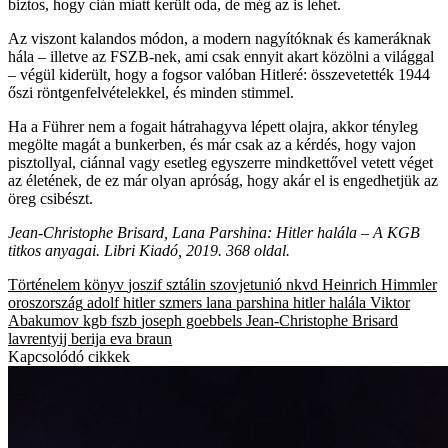
biztos, hogy cián miatt került oda, de még az is lehet.
Az viszont kalandos módon, a modern nagyítóknak és kameráknak
hála – illetve az FSZB-nek, ami csak ennyit akart közölni a világgal
– végül kiderült, hogy a fogsor valóban Hitleré: összevetették 1944
őszi röntgenfelvételekkel, és minden stimmel.
Ha a Führer nem a fogait hátrahagyva lépett olajra, akkor tényleg
megölte magát a bunkerben, és már csak az a kérdés, hogy vajon
pisztollyal, ciánnal vagy esetleg egyszerre mindkettővel vetett véget
az életének, de ez már olyan apróság, hogy akár el is engedhetjük az
öreg csibészt.
Jean-Christophe Brisard, Lana Parshina: Hitler halála – A KGB
titkos anyagai. Libri Kiadó, 2019. 368 oldal.
Történelem
könyv
joszif sztálin
szovjetunió
nkvd
Heinrich Himmler
oroszország
adolf hitler
szmers
lana parshina
hitler halála
Viktor
Abakumov
kgb
fszb
joseph goebbels
Jean-Christophe Brisard
lavrentyij berija
eva braun
Kapcsolódó cikkek