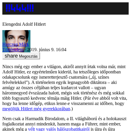
Elengedni Adolf Hitlert
Herczeg Márk
Történelem
2019. június 9. 16:04
Megosztás
Nincs még egy ember a világon, akiről annyit írtak volna már, mint
Adolf Hitler, ez egyértelműen kiderül, ha tetszőleges időpontban
odakapcsolunk egy ismeretterjesztő csatornára („új, színes
felvételekkel”). A történelem egyik legnagyobb diktátora – aki
amúgy az összes céljában teljes kudarcot vallott – ugyan
háromnegyed évszázada halott, mégis sok történész és még sokkal
több fogyasztó kedvenc témája máig Hitler. (Pár éve abból volt vita,
hogy ha lenne időgép, etikus lenne-e visszamenni az időben, hogy
megöljük Hitlert még gyerekkorában
.)
Nem csak a Harmadik Birodalom, a II. világháború és a holokauszt
foglalkoztat annyi mindenkit, hanem maga a Führer, mint ember,
akinek még a
vélt vagy valós hálószobatitkairól
is újra és újra