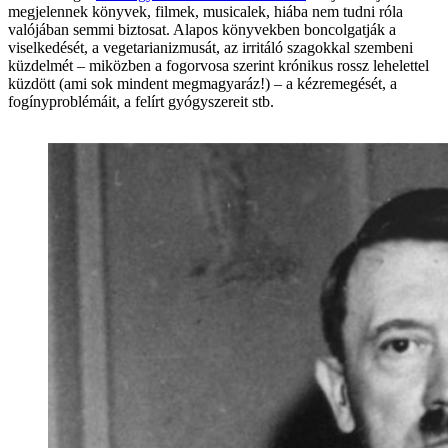
megjelennek könyvek, filmek, musicalek, hiába nem tudni róla
valójában semmi biztosat. Alapos könyvekben boncolgatják a
viselkedését, a vegetarianizmusát, az irritáló szagokkal szembeni
küzdelmét – miközben a fogorvosa szerint krónikus rossz lehelettel
küzdött (ami sok mindent megmagyaráz!) – a kézremegését, a
fogínyproblémáit, a felírt gyógyszereit stb.