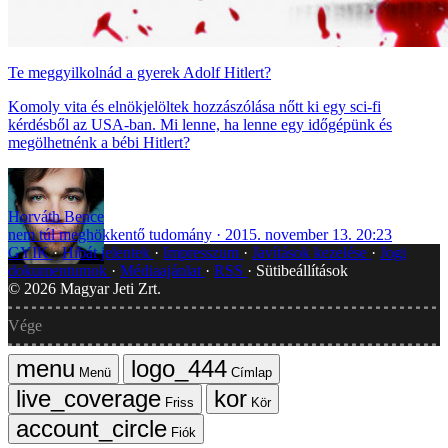
Te meggyilkolnád a gyerek Adolf Hitlert?
Komoly vita és elnökjelöltek hozzászólása nőtt ki egy sci-fi
kérdésből az USA-ban. Mi lenne, ha lenne egy időgépünk és
megölhetnénk a bébi Hitlert?
Horváth Bence
nem túl meghökkentő tudomány
2015. november 13. 20:23
GYIK
Hibát jelentek
Impresszum
Javítások kezelése
Jogi
dokumentumok
Médiaajánlat
RSS
Sütibeállítások
©
2026
Magyar Jeti Zrt.
Vége
Menü
Címlap
Friss
Kör
Fiók