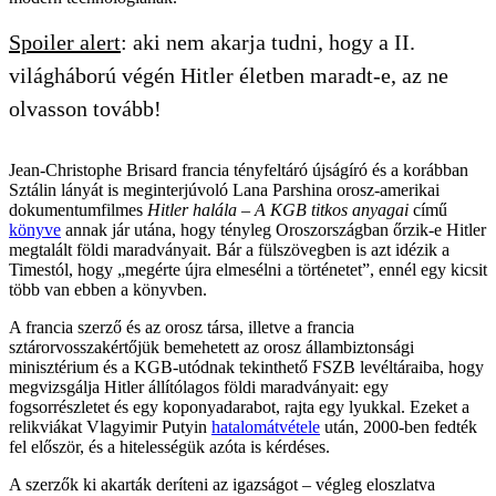
Spoiler alert
: aki nem akarja tudni, hogy a II.
világháború végén Hitler életben maradt-e, az ne
olvasson tovább!
Jean-Christophe Brisard francia tényfeltáró újságíró és a korábban
Sztálin lányát is meginterjúvoló Lana Parshina orosz-amerikai
dokumentumfilmes
Hitler halála – A KGB titkos anyagai
című
könyve
annak jár utána, hogy tényleg Oroszországban őrzik-e Hitler
megtalált földi maradványait. Bár a fülszövegben is azt idézik a
Timestól, hogy „megérte újra elmesélni a történetet”, ennél egy kicsit
több van ebben a könyvben.
A francia szerző és az orosz társa, illetve a francia
sztárorvosszakértőjük bemehetett az orosz állambiztonsági
minisztérium és a KGB-utódnak tekinthető FSZB levéltáraiba, hogy
megvizsgálja Hitler állítólagos földi maradványait: egy
fogsorrészletet és egy koponyadarabot, rajta egy lyukkal. Ezeket a
relikviákat Vlagyimir Putyin
hatalomátvétele
után, 2000-ben fedték
fel először, és a hitelességük azóta is kérdéses.
A szerzők ki akarták deríteni az igazságot – végleg eloszlatva