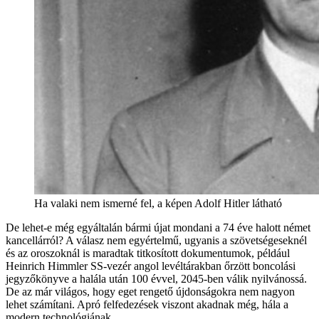
Ha valaki nem ismerné fel, a képen Adolf Hitler látható
De lehet-e még egyáltalán bármi újat mondani a 74 éve halott német
kancellárról? A válasz nem egyértelmű, ugyanis a szövetségeseknél
és az oroszoknál is maradtak titkosított dokumentumok, például
Heinrich Himmler SS-vezér angol levéltárakban őrzött boncolási
jegyzőkönyve a halála után 100 évvel, 2045-ben válik nyilvánossá.
De az már világos, hogy eget rengető újdonságokra nem nagyon
lehet számítani. Apró felfedezések viszont akadnak még, hála a
modern technológiának.