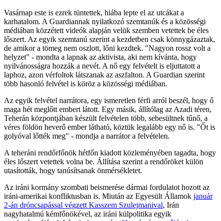
Vasárnap este is ezrek tüntettek, hiába lepte el az utcákat a
karhatalom. A Guardiannak nyilatkozó szemtanúk és a közösségi
médiában közzétett videók alapján velük szemben vetettek be éles
lőszert. Az egyik szemtanú szerint a kezdetben csak könnygázaztak,
de amikor a tömeg nem oszlott, lőni kezdtek. "Nagyon rossz volt a
helyzet" - mondta a lapnak az aktivista, aki nem kívánta, hogy
nyilvánosságra hozzák a nevét. A nő egy felvételt is eljuttatott a
laphoz, azon vérfoltok látszanak az aszfalton. A Guardian szerint
több hasonló felvétel is köröz a közösségi médiában.
Az egyik felvétel narrátora, egy ismeretlen férfi arról beszél, hogy ő
maga hét meglőtt embert látott. Egy másik, állítólag az Azadi téren,
Teherán központjában készült felvételen több, sebesültnek tűnő, a
véres földön heverő ember látható, köztük legalább egy nő is. "Őt is
golyóval lőtték meg" - mondja a narrátor a felvételen.
A teheráni rendőrfőnök hétfőn kiadott közleményében tagadta, hogy
éles lőszert vetettek volna be. Állítása szerint a rendőröket külön
utasították, hogy tanúsítsanak önmérsékletet.
Az iráni kormány szombati beismerése dármai fordulatot hozott az
iráni-amerikai konfliktusban is. Miután az Egyesült Államok
január
2-án dróncsapással végzett Kasszem Szulejmanival
, Irán
nagyhatalmú kémfőnökével, az iráni külpolitika egyik