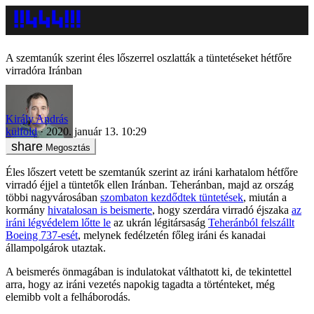
A szemtanúk szerint éles lőszerrel oszlatták a tüntetéseket hétfőre
virradóra Iránban
Király András
külföld
2020. január 13. 10:29
Megosztás
Éles lőszert vetett be szemtanúk szerint az iráni karhatalom hétfőre
virradó éjjel a tüntetők ellen Iránban. Teheránban, majd az ország
többi nagyvárosában
szombaton kezdődtek tüntetések
, miután a
kormány
hivatalosan is beismerte
, hogy szerdára virradó éjszaka
az
iráni légvédelem lőtte le
az ukrán légitársaság
Teheránból felszállt
Boeing 737-esét
, melynek fedélzetén főleg iráni és kanadai
állampolgárok utaztak.
A beismerés önmagában is indulatokat válthatott ki, de tekintettel
arra, hogy az iráni vezetés napokig tagadta a történteket, még
elemibb volt a felháborodás.