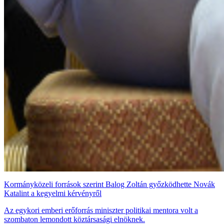
Kormányközeli források szerint Balog Zoltán győzködhette Novák
Katalint a kegyelmi kérvényről
Az egykori emberi erőforrás miniszter politikai mentora volt a
szombaton lemondott köztársasági elnöknek.