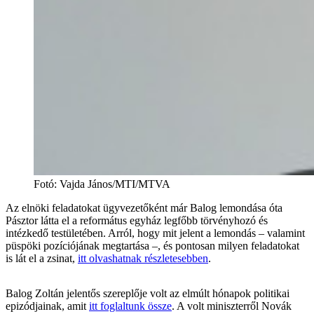
Fotó
:
Vajda János/MTI/MTVA
Az elnöki feladatokat ügyvezetőként már Balog lemondása óta
Pásztor látta el a református egyház legfőbb törvényhozó és
intézkedő testületében. Arról, hogy mit jelent a lemondás – valamint
püspöki pozíciójának megtartása –, és pontosan milyen feladatokat
is lát el a zsinat,
itt olvashatnak részletesebben
.
Balog Zoltán jelentős szereplője volt az elmúlt hónapok politikai
epizódjainak, amit
itt foglaltunk össze
. A volt miniszterről Novák