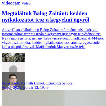
Videó
Megtaláltuk Balog Zoltánt: kedden
nyilatkozatot tesz a kegyelmi ügyről
Ausztriában találtuk meg Balog Zoltán református püspököt, akit
információink szerint Orbán a kegyelmi ügy egyik felelősének tart.
Négy napja azt írta, néhány hétre visszavonul imádkozni. A 444-nek
viszont azt mondta, kedden nyilatkozatot tesz, amihez egyeztetnie
kell a püspöktársaival. Majd elindult Magyarország felé.
Szász Zsófi
,
Németh Dániel
,
Czinkóczi Sándor
video
2024. február 12. 19:49