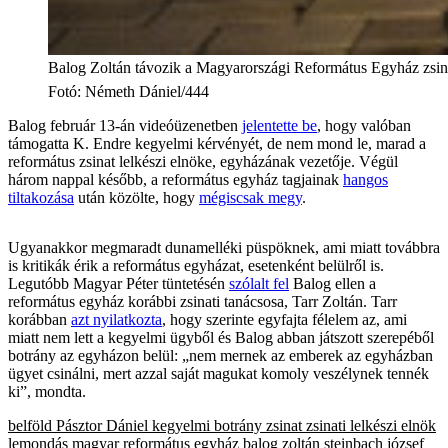
Balog Zoltán távozik a Magyarországi Református Egyház zsina
Fotó
:
Németh Dániel/444
Balog február 13-án videóüzenetben
jelentette be
, hogy valóban
támogatta K. Endre kegyelmi kérvényét, de nem mond le, marad a
református zsinat lelkészi elnöke, egyházának vezetője. Végül
három nappal később, a református egyház tagjainak
hangos
tiltakozása
után közölte, hogy
mégiscsak megy
.
Ugyanakkor megmaradt dunamelléki püspöknek, ami miatt továbbra
is kritikák érik a református egyházat, esetenként belülről is.
Legutóbb Magyar Péter tüntetésén
szólalt fel
Balog ellen a
református egyház korábbi zsinati tanácsosa, Tarr Zoltán. Tarr
korábban
azt nyilatkozta
, hogy szerinte egyfajta félelem az, ami
miatt nem lett a kegyelmi ügyből és Balog abban játszott szerepéből
botrány az egyházon belül: „nem mernek az emberek az egyházban
ügyet csinálni, mert azzal saját magukat komoly veszélynek tennék
ki”, mondta.
belföld
Pásztor Dániel
kegyelmi botrány
zsinat
zsinati lelkészi elnök
lemondás
magyar református egyház
balog zoltán
steinbach józsef