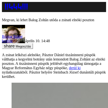
Megvan, ki lehet Balog Zoltán utóda a zsinati elnöki poszton
Bódog Bálint
belföld
2024. április 10. 14:48
Megosztás
A zsinat lelkészi alelnöke, Pásztor Dániel tiszáninneni püspök
válthatja a kegyelmi botrány után lemondott Balog Zoltánt az elnöki
poszton. A tiszáninneni püspök jelölését egyhangúlag támogatja a
Magyar Református Egyház négy püspöke,
derül ki
nyilatkozatukból. Pásztor helyére Steinbach József dunántúli püspök
kerülhet.