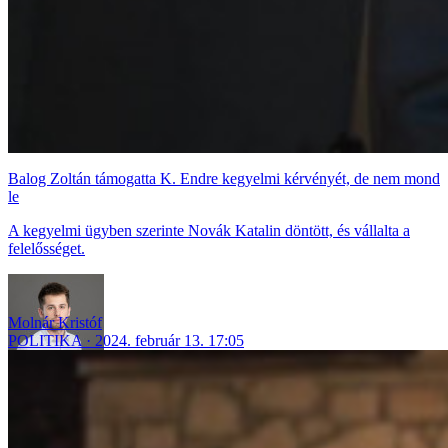
Balog Zoltán támogatta K. Endre kegyelmi kérvényét, de nem mond
le
A kegyelmi ügyben szerinte Novák Katalin döntött, és vállalta a
felelősséget.
Molnár Kristóf
POLITIKA
2024. február 13. 17:05