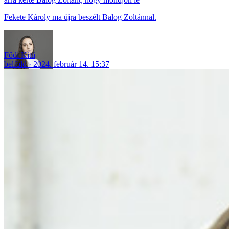
Fekete Károly ma újra beszélt Balog Zoltánnal.
Fődi Kitti
belföld
2024. február 14. 15:37