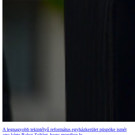
A legnagyobb tekintélyű református egyházkerület püspöke ismét
arra kérte Balog Zoltánt, hogy mondjon le