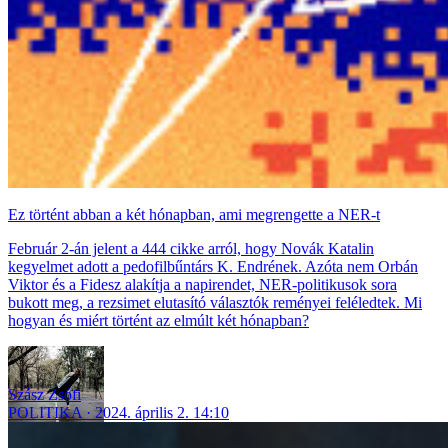
Ez történt abban a két hónapban, ami megrengette a NER-t
Február 2-án jelent a 444 cikke arról, hogy Novák Katalin
kegyelmet adott a pedofilbűntárs K. Endrének. Azóta nem Orbán
Viktor és a Fidesz alakítja a napirendet, NER-politikusok sora
bukott meg, a rezsimet elutasító választók reményei feléledtek. Mi
hogyan és miért történt az elmúlt két hónapban?
Szász Zsófi
POLITIKA
2024. április 2. 14:10