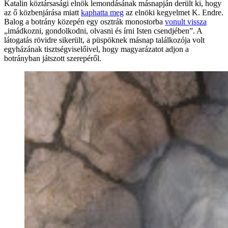
Katalin köztársasági elnök lemondásának másnapján derült ki, hogy
az ő közbenjárása miatt
kaphatta meg
az elnöki kegyelmet K. Endre.
Balog a botrány közepén egy osztrák monostorba
vonult vissza
„imádkozni, gondolkodni, olvasni és írni Isten csendjében”. A
látogatás rövidre sikerült, a püspöknek másnap találkozója volt
egyházának tisztségviselőivel, hogy magyarázatot adjon a
botrányban játszott szerepéről.