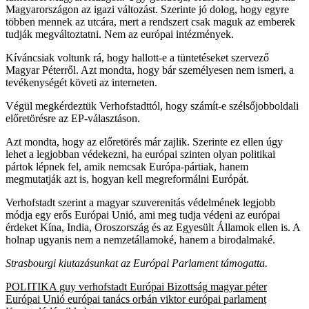
Magyarországon az igazi változást. Szerinte jó dolog, hogy egyre
többen mennek az utcára, mert a rendszert csak maguk az emberek
tudják megváltoztatni. Nem az európai intézmények.
Kíváncsiak voltunk rá, hogy hallott-e a tüntetéseket szervező
Magyar Péterről. Azt mondta, hogy bár személyesen nem ismeri, a
tevékenységét követi az interneten.
Végül megkérdeztük Verhofstadttól, hogy számít-e szélsőjobboldali
előretörésre az EP-választáson.
Azt mondta, hogy az előretörés már zajlik. Szerinte ez ellen úgy
lehet a legjobban védekezni, ha európai szinten olyan politikai
pártok lépnek fel, amik nemcsak Európa-pártiak, hanem
megmutatják azt is, hogyan kell megreformálni Európát.
Verhofstadt szerint a magyar szuverenitás védelmének legjobb
módja egy erős Európai Unió, ami meg tudja védeni az európai
érdeket Kína, India, Oroszország és az Egyesült Államok ellen is. A
holnap ugyanis nem a nemzetállamoké, hanem a birodalmaké.
Strasbourgi kiutazásunkat az Európai Parlament támogatta.
POLITIKA
guy verhofstadt
Európai Bizottság
magyar péter
Európai Unió
európai tanács
orbán viktor
európai parlament