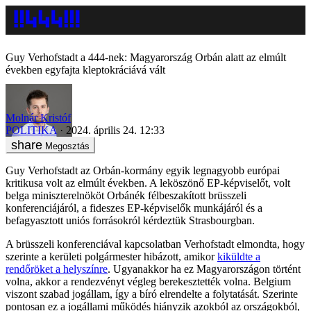
Guy Verhofstadt a 444-nek: Magyarország Orbán alatt az elmúlt
években egyfajta kleptokráciává vált
Molnár Kristóf
POLITIKA
2024. április 24. 12:33
Megosztás
Guy Verhofstadt az Orbán-kormány egyik legnagyobb európai
kritikusa volt az elmúlt években. A leköszönő EP-képviselőt, volt
belga miniszterelnököt Orbánék félbeszakított brüsszeli
konferenciájáról, a fideszes EP-képviselők munkájáról és a
befagyasztott uniós forrásokról kérdeztük Strasbourgban.
A brüsszeli konferenciával kapcsolatban Verhofstadt elmondta, hogy
szerinte a kerületi polgármester hibázott, amikor
kiküldte a
rendőröket a helyszínre
. Ugyanakkor ha ez Magyarországon történt
volna, akkor a rendezvényt végleg berekesztették volna. Belgium
viszont szabad jogállam, így a bíró elrendelte a folytatását. Szerinte
pontosan ez a jogállami működés hiányzik azokból az országokból,