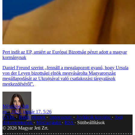
Pert indít az EP, amiért az Európai Bizottság pénzt adott a magyar
kormánynak
Daniel Freund szerint „fennáll a megalapozott gyanú, hogy Ursula
von der Leyen bizottsági elnök megvásárolta Magyarország
megállapodását az Ukrajnával való csatlakozási tárgyalások
megkezdéséről”.
Mészáros Juli
eu
2024. január 17. 5:26
GYIK
Hibát jelentek
Impresszum
Javítások kezelése
Jogi
dokumentumok
Médiaajánlat
RSS
Sütibeállítások
©
2026
Magyar Jeti Zrt.