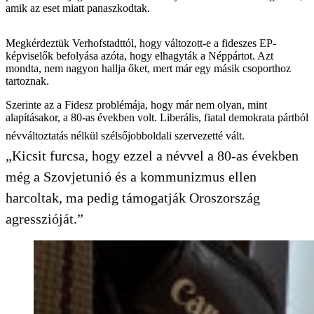
amik az eset miatt panaszkodtak.
Megkérdeztük Verhofstadttól, hogy változott-e a fideszes EP-
képviselők befolyása azóta, hogy elhagyták a Néppártot. Azt
mondta, nem nagyon hallja őket, mert már egy másik csoporthoz
tartoznak.
Szerinte az a Fidesz problémája, hogy már nem olyan, mint
alapításakor, a 80-as években volt. Liberális, fiatal demokrata pártból
névváltoztatás nélkül szélsőjobboldali szervezetté vált.
„Kicsit furcsa, hogy ezzel a névvel a 80-as években
még a Szovjetunió és a kommunizmus ellen
harcoltak, ma pedig támogatják Oroszország
agresszióját.”