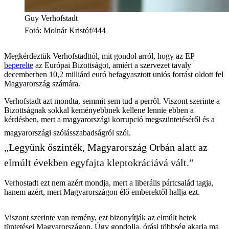
Guy Verhofstadt
Fotó
:
Molnár Kristóf/444
Megkérdeztük Verhofstadttól, mit gondol arról, hogy az EP
beperelte
az Európai Bizottságot, amiért a szervezet tavaly
decemberben 10,2 milliárd euró befagyasztott uniós forrást oldott fel
Magyarország számára.
Verhofstadt azt mondta, semmit sem tud a perről. Viszont szerinte a
Bizottságnak sokkal keményebbnek kellene lennie ebben a
kérdésben, mert a magyarországi korrupció megszüntetéséről és a
magyarországi szólásszabadságról szól.
„Legyünk őszinték, Magyarország Orbán alatt az
elmúlt években egyfajta kleptokráciává vált.”
Verhostadt ezt nem azért mondja, mert a liberális pártcsalád tagja,
hanem azért, mert Magyarországon élő emberektől hallja ezt.
Viszont szerinte van remény, ezt bizonyítják az elmúlt hetek
tüntetései Magyarországon. Úgy gondolja, órási többség akarja ma