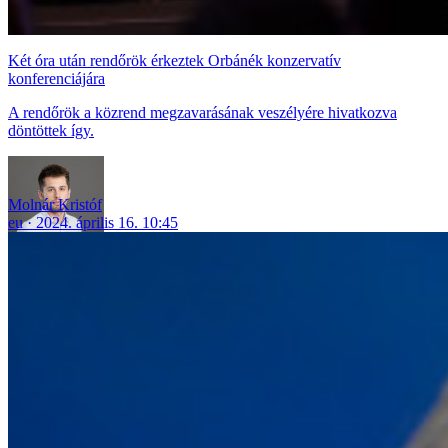
Két óra után rendőrök érkeztek Orbánék konzervatív
konferenciájára
A rendőrök a közrend megzavarásának veszélyére hivatkozva
döntöttek így.
Molnár Kristóf
eu
2024. április 16. 10:45