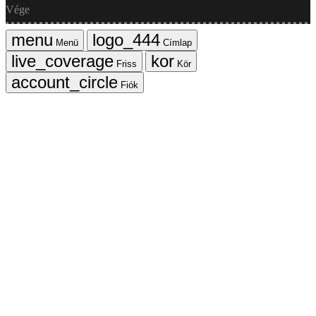
Vége
Menü
Címlap
Friss
Kör
Fiók