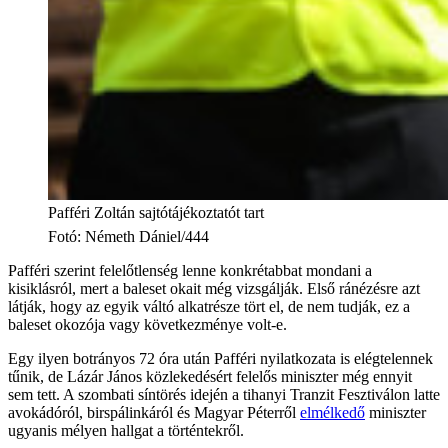
Pafféri Zoltán sajtótájékoztatót tart
Fotó
:
Németh Dániel/444
Pafféri szerint felelőtlenség lenne konkrétabbat mondani a
kisiklásról, mert a baleset okait még vizsgálják. Első ránézésre azt
látják, hogy az egyik váltó alkatrésze tört el, de nem tudják, ez a
baleset okozója vagy következménye volt-e.
Egy ilyen botrányos 72 óra után Pafféri nyilatkozata is elégtelennek
tűnik, de Lázár János közlekedésért felelős miniszter még ennyit
sem tett. A szombati síntörés idején a tihanyi Tranzit Fesztiválon latte
avokádóról, birspálinkáról és Magyar Péterről
elmélkedő
miniszter
ugyanis mélyen hallgat a történtekről.