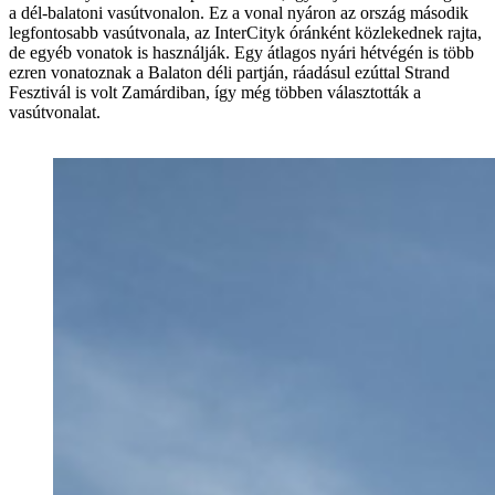
a dél-balatoni vasútvonalon. Ez a vonal nyáron az ország második
legfontosabb vasútvonala, az InterCityk óránként közlekednek rajta,
de egyéb vonatok is használják. Egy átlagos nyári hétvégén is több
ezren vonatoznak a Balaton déli partján, ráadásul ezúttal Strand
Fesztivál is volt Zamárdiban, így még többen választották a
vasútvonalat.