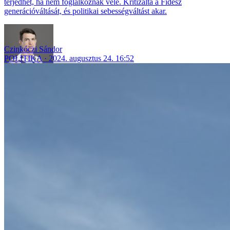
terjedhet, ha nem foglalkoznak vele. Kritizálta a Fidesz
generációváltását, és politikai sebességváltást akar.
Czinkóczi Sándor
POLITIKA
2024. augusztus 24. 16:52