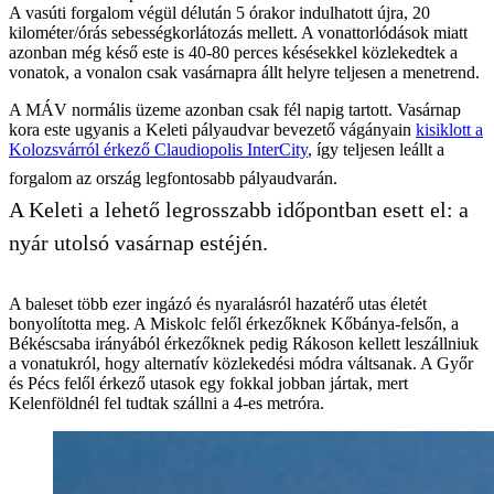
A vasúti forgalom végül délután 5 órakor indulhatott újra, 20
kilométer/órás sebességkorlátozás mellett. A vonattorlódások miatt
azonban még késő este is 40-80 perces késésekkel közlekedtek a
vonatok, a vonalon csak vasárnapra állt helyre teljesen a menetrend.
A MÁV normális üzeme azonban csak fél napig tartott. Vasárnap
kora este ugyanis a Keleti pályaudvar bevezető vágányain
kisiklott a
Kolozsvárról érkező Claudiopolis InterCity
, így teljesen leállt a
forgalom az ország legfontosabb pályaudvarán.
A Keleti a lehető legrosszabb időpontban esett el: a
nyár utolsó vasárnap estéjén.
A baleset több ezer ingázó és nyaralásról hazatérő utas életét
bonyolította meg. A Miskolc felől érkezőknek Kőbánya-felsőn, a
Békéscsaba irányából érkezőknek pedig Rákoson kellett leszállniuk
a vonatukról, hogy alternatív közlekedési módra váltsanak. A Győr
és Pécs felől érkező utasok egy fokkal jobban jártak, mert
Kelenföldnél fel tudtak szállni a 4-es metróra.