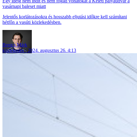
Egy ideig nem indít és nem fogad vonatokat a Keleti pályaudvar a
vasárnapi baleset miatt
Jelentős korlátozásokra és hosszabb eljutási időkre kell számítani
hétfőn a vasúti közlekedésben.
Benics Márk
közlekedés
2024. augusztus 26. 4:13