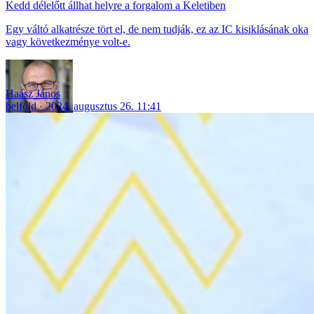
Kedd délelőtt állhat helyre a forgalom a Keletiben
Egy váltó alkatrésze tört el, de nem tudják, ez az IC kisiklásának oka
vagy következménye volt-e.
Haász János
belföld
2024. augusztus 26. 11:41