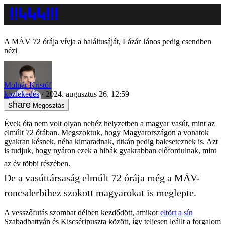
A MÁV 72 órája vívja a haláltusáját, Lázár János pedig csendben
nézi
Molnár Kristóf
közlekedés
2024. augusztus 26. 12:59
Megosztás
Évek óta nem volt olyan nehéz helyzetben a magyar vasút, mint az
elmúlt 72 órában. Megszoktuk, hogy Magyarországon a vonatok
gyakran késnek, néha kimaradnak, ritkán pedig baleseteznek is. Azt
is tudjuk, hogy nyáron ezek a hibák gyakrabban előfordulnak, mint
az év többi részében.
De a vasúttársaság elmúlt 72 órája még a MÁV-
roncsderbihez szokott magyarokat is meglepte.
A vesszőfutás szombat délben kezdődött, amikor
eltört a sín
Szabadbattyán és Kiscséripuszta között, így teljesen leállt a forgalom