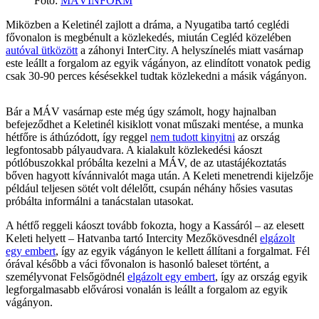
Fotó
:
MÁVINFORM
Miközben a Keletinél zajlott a dráma, a Nyugatiba tartó ceglédi
fővonalon is megbénult a közlekedés, miután Cegléd közelében
autóval ütközött
a záhonyi InterCity. A helyszínelés miatt vasárnap
este leállt a forgalom az egyik vágányon, az elindított vonatok pedig
csak 30-90 perces késésekkel tudtak közlekedni a másik vágányon.
Bár a MÁV vasárnap este még úgy számolt, hogy hajnalban
befejeződhet a Keletinél kisiklott vonat műszaki mentése, a munka
hétfőre is áthúzódott, így reggel
nem tudott kinyitni
az ország
legfontosabb pályaudvara. A kialakult közlekedési káoszt
pótlóbuszokkal próbálta kezelni a MÁV, de az utastájékoztatás
bőven hagyott kívánnivalót maga után. A Keleti menetrendi kijelzője
például teljesen sötét volt délelőtt, csupán néhány hősies vasutas
próbálta informálni a tanácstalan utasokat.
A hétfő reggeli káoszt tovább fokozta, hogy a Kassáról – az elesett
Keleti helyett – Hatvanba tartó Intercity Mezőkövesdnél
elgázolt
egy embert
, így az egyik vágányon le kellett állítani a forgalmat. Fél
órával később a váci fővonalon is hasonló baleset történt, a
személyvonat Felsőgödnél
elgázolt egy embert
, így az ország egyik
legforgalmasabb elővárosi vonalán is leállt a forgalom az egyik
vágányon.