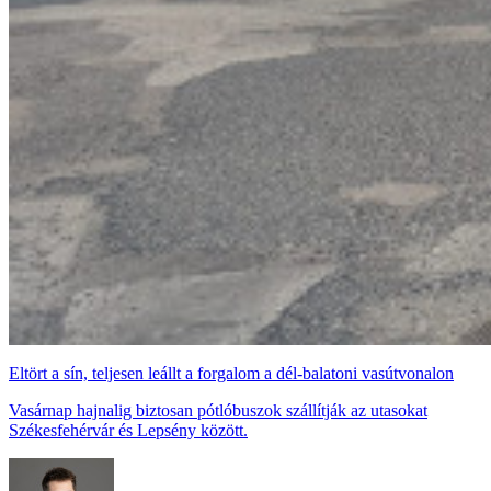
Eltört a sín, teljesen leállt a forgalom a dél-balatoni vasútvonalon
Vasárnap hajnalig biztosan pótlóbuszok szállítják az utasokat
Székesfehérvár és Lepsény között.