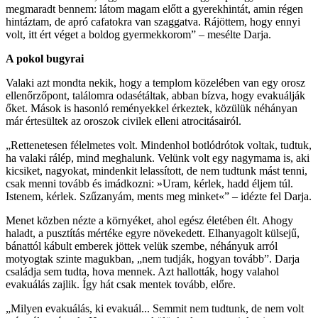
megmaradt bennem: látom magam előtt a gyerekhintát, amin régen
hintáztam, de apró cafatokra van szaggatva. Rájöttem, hogy ennyi
volt, itt ért véget a boldog gyermekkorom” – mesélte Darja.
A pokol bugyrai
Valaki azt mondta nekik, hogy a templom közelében van egy orosz
ellenőrzőpont, találomra odasétáltak, abban bízva, hogy evakuálják
őket. Mások is hasonló reményekkel érkeztek, közülük néhányan
már értesültek az oroszok civilek elleni atrocitásairól.
„Rettenetesen félelmetes volt. Mindenhol botlódrótok voltak, tudtuk,
ha valaki rálép, mind meghalunk. Velünk volt egy nagymama is, aki
kicsiket, nagyokat, mindenkit lelassított, de nem tudtunk mást tenni,
csak menni tovább és imádkozni: »Uram, kérlek, hadd éljem túl.
Istenem, kérlek. Szűzanyám, ments meg minket«” – idézte fel Darja.
Menet közben nézte a környéket, ahol egész életében élt. Ahogy
haladt, a pusztítás mértéke egyre növekedett. Elhanyagolt külsejű,
bánattól kábult emberek jöttek velük szembe, néhányuk arról
motyogtak szinte magukban, „nem tudják, hogyan tovább”. Darja
családja sem tudta, hova mennek. Azt hallották, hogy valahol
evakuálás zajlik. Így hát csak mentek tovább, előre.
„Milyen evakuálás, ki evakuál... Semmit nem tudtunk, de nem volt