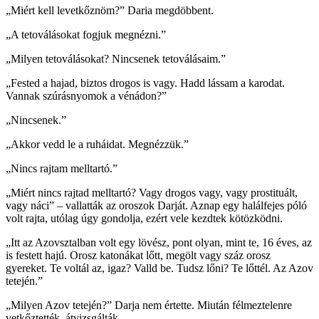
„Miért kell levetkőznöm?” Daria megdöbbent.
„A tetoválásokat fogjuk megnézni.”
„Milyen tetoválásokat? Nincsenek tetoválásaim.”
„Fested a hajad, biztos drogos is vagy. Hadd lássam a karodat.
Vannak szúrásnyomok a vénádon?”
„Nincsenek.”
„Akkor vedd le a ruháidat. Megnézzük.”
„Nincs rajtam melltartó.”
„Miért nincs rajtad melltartó? Vagy drogos vagy, vagy prostituált,
vagy náci” – vallatták az oroszok Darját. Aznap egy halálfejes póló
volt rajta, utólag úgy gondolja, ezért vele kezdtek kötözködni.
„Itt az Azovsztalban volt egy lövész, pont olyan, mint te, 16 éves, az
is festett hajú. Orosz katonákat lőtt, megölt vagy száz orosz
gyereket. Te voltál az, igaz? Valld be. Tudsz lőni? Te lőttél. Az Azov
tetején.”
„Milyen Azov tetején?” Darja nem értette. Miután félmeztelenre
vetkőztették, átvizsgálták.