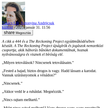
Takács Lili
,
Antonyina Andrijcsuk
külföld
2025. január 31. 11:56
Megosztás
A cikk a 444 és a The Reckoning Project együttműködésében
készült. A The Reckoning Project újságírók és jogászok nemzetközi
csoportja, akik háborús bűnöket dokumentálnak, hoznak
nyilvánosságra és visznek el bíróság elé.
„Milyen tetoválások? Nincsenek tetoválásaim.”
„Fested a hajad, biztos drogos is vagy. Hadd lássam a karodat.
Vannak szúrásnyomok a vénádon?”
„Nincsenek.”
„Akkor vedd le a ruháidat. Megnézzük.”
„Nincs rajtam melltartó.”
„Miért nincs rajtad melltartó? Vagy drogos vagy, vagy prostituált,