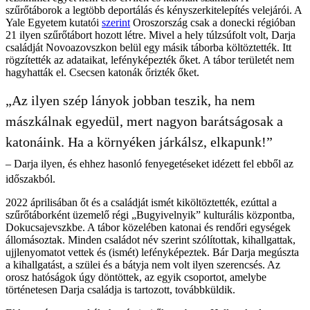
szűrőtáborok a legtöbb deportálás és kényszerkitelepítés velejárói. A
Yale Egyetem kutatói
szerint
Oroszország csak a donecki régióban
21 ilyen szűrőtábort hozott létre. Mivel a hely túlzsúfolt volt, Darja
családját Novoazovszkon belül egy másik táborba költöztették. Itt
rögzítették az adataikat, lefényképezték őket. A tábor területét nem
hagyhatták el. Csecsen katonák őrizték őket.
„Az ilyen szép lányok jobban teszik, ha nem
mászkálnak egyedül, mert nagyon barátságosak a
katonáink. Ha a környéken járkálsz, elkapunk!”
– Darja ilyen, és ehhez hasonló fenyegetéseket idézett fel ebből az
időszakból.
2022 áprilisában őt és a családját ismét kiköltöztették, ezúttal a
szűrőtáborként üzemelő régi „Bugyivelnyik” kulturális központba,
Dokucsajevszkbe. A tábor közelében katonai és rendőri egységek
állomásoztak. Minden családot név szerint szólítottak, kihallgattak,
ujjlenyomatot vettek és (ismét) lefényképeztek. Bár Darja megúszta
a kihallgatást, a szülei és a bátyja nem volt ilyen szerencsés. Az
orosz hatóságok úgy döntöttek, az egyik csoportot, amelybe
történetesen Darja családja is tartozott, továbbküldik.