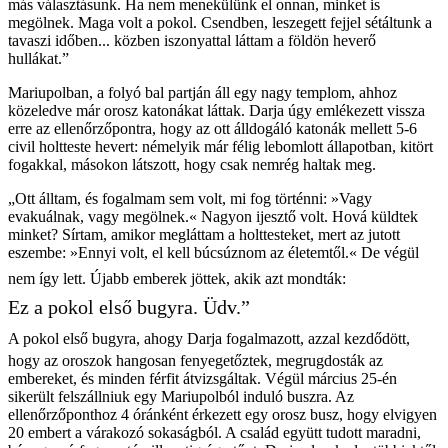
más választásunk. Ha nem menekülünk el onnan, minket is
megölnek. Maga volt a pokol. Csendben, leszegett fejjel sétáltunk a
tavaszi időben... közben iszonyattal láttam a földön heverő
hullákat.”
Mariupolban, a folyó bal partján áll egy nagy templom, ahhoz
közeledve már orosz katonákat láttak. Darja úgy emlékezett vissza
erre az ellenőrzőpontra, hogy az ott álldogáló katonák mellett 5-6
civil holtteste hevert: némelyik már félig lebomlott állapotban, kitört
fogakkal, másokon látszott, hogy csak nemrég haltak meg.
„Ott álltam, és fogalmam sem volt, mi fog történni: »Vagy
evakuálnak, vagy megölnek.« Nagyon ijesztő volt. Hová küldtek
minket? Sírtam, amikor megláttam a holttesteket, mert az jutott
eszembe: »Ennyi volt, el kell búcsúznom az életemtől.« De végül
nem így lett. Újabb emberek jöttek, akik azt mondták:
Ez a pokol első bugyra. Üdv.”
A pokol első bugyra, ahogy Darja fogalmazott, azzal kezdődött,
hogy az oroszok hangosan fenyegetőztek, megrugdosták az
embereket, és minden férfit átvizsgáltak. Végül március 25-én
sikerült felszállniuk egy Mariupolból induló buszra. Az
ellenőrzőponthoz 4 óránként érkezett egy orosz busz, hogy elvigyen
20 embert a várakozó sokaságból. A család együtt tudott maradni,