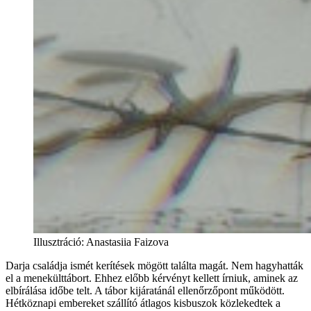
Illusztráció
:
Anastasiia Faizova
Darja családja ismét kerítések mögött találta magát. Nem hagyhatták
el a menekülttábort. Ehhez előbb kérvényt kellett írniuk, aminek az
elbírálása időbe telt. A tábor kijáratánál ellenőrzőpont működött.
Hétköznapi embereket szállító átlagos kisbuszok közlekedtek a