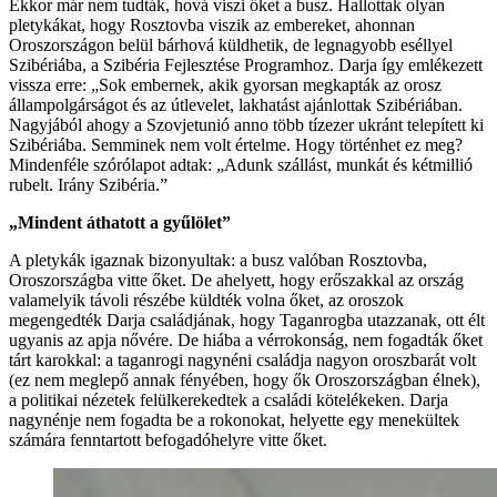
Ekkor már nem tudták, hová viszi őket a busz. Hallottak olyan
pletykákat, hogy Rosztovba viszik az embereket, ahonnan
Oroszországon belül bárhová küldhetik, de legnagyobb eséllyel
Szibériába, a Szibéria Fejlesztése Programhoz. Darja így emlékezett
vissza erre: „Sok embernek, akik gyorsan megkapták az orosz
állampolgárságot és az útlevelet, lakhatást ajánlottak Szibériában.
Nagyjából ahogy a Szovjetunió anno több tízezer ukránt telepített ki
Szibériába. Semminek nem volt értelme. Hogy történhet ez meg?
Mindenféle szórólapot adtak: „Adunk szállást, munkát és kétmillió
rubelt. Irány Szibéria.”
„Mindent áthatott a gyűlölet”
A pletykák igaznak bizonyultak: a busz valóban Rosztovba,
Oroszországba vitte őket. De ahelyett, hogy erőszakkal az ország
valamelyik távoli részébe küldték volna őket, az oroszok
megengedték Darja családjának, hogy Taganrogba utazzanak, ott élt
ugyanis az apja nővére. De hiába a vérrokonság, nem fogadták őket
tárt karokkal: a taganrogi nagynéni családja nagyon oroszbarát volt
(ez nem meglepő annak fényében, hogy ők Oroszországban élnek),
a politikai nézetek felülkerekedtek a családi kötelékeken. Darja
nagynénje nem fogadta be a rokonokat, helyette egy menekültek
számára fenntartott befogadóhelyre vitte őket.