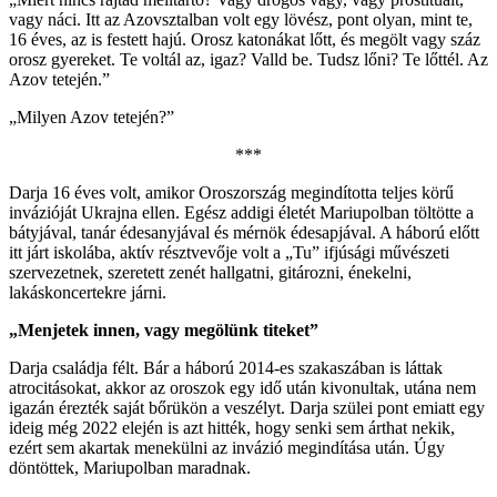
vagy náci. Itt az Azovsztalban volt egy lövész, pont olyan, mint te,
16 éves, az is festett hajú. Orosz katonákat lőtt, és megölt vagy száz
orosz gyereket. Te voltál az, igaz? Valld be. Tudsz lőni? Te lőttél. Az
Azov tetején.”
„Milyen Azov tetején?”
***
Darja 16 éves volt, amikor Oroszország megindította teljes körű
invázióját Ukrajna ellen. Egész addigi életét Mariupolban töltötte a
bátyjával, tanár édesanyjával és mérnök édesapjával. A háború előtt
itt járt iskolába, aktív résztvevője volt a „Tu” ifjúsági művészeti
szervezetnek, szeretett zenét hallgatni, gitározni, énekelni,
lakáskoncertekre járni.
„Menjetek innen, vagy megölünk titeket”
Darja családja félt. Bár a háború 2014-es szakaszában is láttak
atrocitásokat, akkor az oroszok egy idő után kivonultak, utána nem
igazán érezték saját bőrükön a veszélyt. Darja szülei pont emiatt egy
ideig még 2022 elején is azt hitték, hogy senki sem árthat nekik,
ezért sem akartak menekülni az invázió megindítása után. Úgy
döntöttek, Mariupolban maradnak.