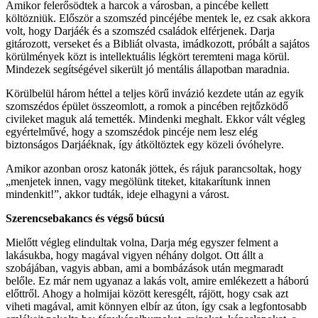
Amikor felerősödtek a harcok a városban, a pincébe kellett
költözniük. Először a szomszéd pincéjébe mentek le, ez csak akkora
volt, hogy Darjáék és a szomszéd családok elférjenek. Darja
gitározott, verseket és a Bibliát olvasta, imádkozott, próbált a sajátos
körülmények közt is intellektuális légkört teremteni maga körül.
Mindezek segítségével sikerült jó mentális állapotban maradnia.
Körülbelül három héttel a teljes körű invázió kezdete után az egyik
szomszédos épület összeomlott, a romok a pincében rejtőzködő
civileket maguk alá temették. Mindenki meghalt. Ekkor vált végleg
egyértelművé, hogy a szomszédok pincéje nem lesz elég
biztonságos Darjáéknak, így átköltöztek egy közeli óvóhelyre.
Amikor azonban orosz katonák jöttek, és rájuk parancsoltak, hogy
„menjetek innen, vagy megölünk titeket, kitakarítunk innen
mindenkit!”, akkor tudták, ideje elhagyni a várost.
Szerencsebakancs és végső búcsú
Mielőtt végleg elindultak volna, Darja még egyszer felment a
lakásukba, hogy magával vigyen néhány dolgot. Ott állt a
szobájában, vagyis abban, ami a bombázások után megmaradt
belőle. Ez már nem ugyanaz a lakás volt, amire emlékezett a háború
előttről. Ahogy a holmijai között keresgélt, rájött, hogy csak azt
viheti magával, amit könnyen elbír az úton, így csak a legfontosabb