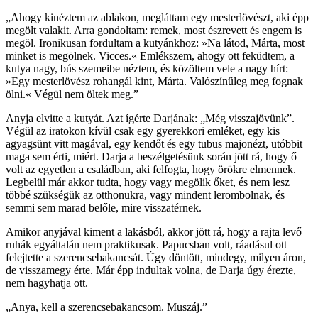
„Ahogy kinéztem az ablakon, megláttam egy mesterlövészt, aki épp
megölt valakit. Arra gondoltam: remek, most észrevett és engem is
megöl. Ironikusan fordultam a kutyánkhoz: »Na látod, Márta, most
minket is megölnek. Vicces.« Emlékszem, ahogy ott feküdtem, a
kutya nagy, bús szemeibe néztem, és közöltem vele a nagy hírt:
»Egy mesterlövész rohangál kint, Márta. Valószínűleg meg fognak
ölni.« Végül nem öltek meg.”
Anyja elvitte a kutyát. Azt ígérte Darjának: „Még visszajövünk”.
Végül az iratokon kívül csak egy gyerekkori emléket, egy kis
agyagsünt vitt magával, egy kendőt és egy tubus majonézt, utóbbit
maga sem érti, miért. Darja a beszélgetésünk során jött rá, hogy ő
volt az egyetlen a családban, aki felfogta, hogy örökre elmennek.
Legbelül már akkor tudta, hogy vagy megölik őket, és nem lesz
többé szükségük az otthonukra, vagy mindent lerombolnak, és
semmi sem marad belőle, mire visszatérnek.
Amikor anyjával kiment a lakásból, akkor jött rá, hogy a rajta levő
ruhák egyáltalán nem praktikusak. Papucsban volt, ráadásul ott
felejtette a szerencsebakancsát. Úgy döntött, mindegy, milyen áron,
de visszamegy érte. Már épp indultak volna, de Darja úgy érezte,
nem hagyhatja ott.
„Anya, kell a szerencsebakancsom. Muszáj.”