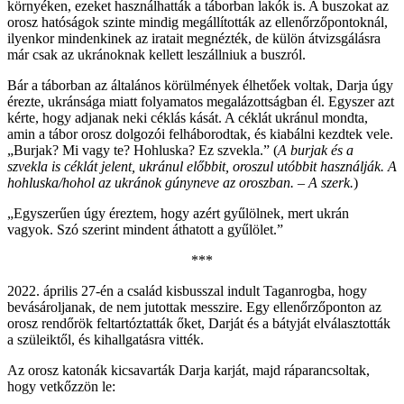
környéken, ezeket használhatták a táborban lakók is. A buszokat az
orosz hatóságok szinte mindig megállították az ellenőrzőpontoknál,
ilyenkor mindenkinek az iratait megnézték, de külön átvizsgálásra
már csak az ukránoknak kellett leszállniuk a buszról.
Bár a táborban az általános körülmények élhetőek voltak, Darja úgy
érezte, ukránsága miatt folyamatos megalázottságban él. Egyszer azt
kérte, hogy adjanak neki céklás kását. A céklát ukránul mondta,
amin a tábor orosz dolgozói felháborodtak, és kiabálni kezdtek vele.
„Burjak? Mi vagy te? Hohluska? Ez szvekla.” (
A burjak és a
szvekla is céklát jelent, ukránul előbbit, oroszul utóbbit használják. A
hohluska/hohol az ukránok gúnyneve az oroszban. – A szerk.
)
„Egyszerűen úgy éreztem, hogy azért gyűlölnek, mert ukrán
vagyok. Szó szerint mindent áthatott a gyűlölet.”
***
2022. április 27-én a család kisbusszal indult Taganrogba, hogy
bevásároljanak, de nem jutottak messzire. Egy ellenőrzőponton az
orosz rendőrök feltartóztatták őket, Darját és a bátyját elválasztották
a szüleiktől, és kihallgatásra vitték.
Az orosz katonák kicsavarták Darja karját, majd ráparancsoltak,
hogy vetkőzzön le: