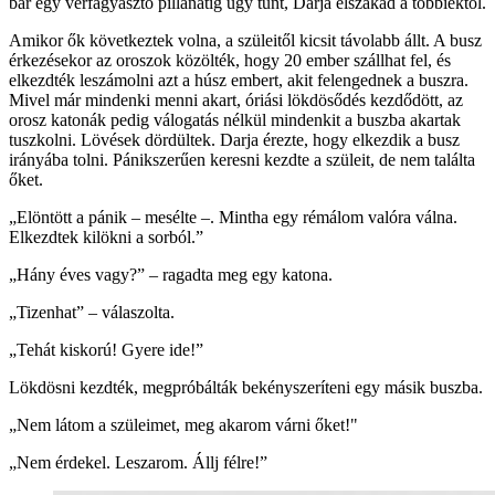
bár egy vérfagyasztó pillanatig úgy tűnt, Darja elszakad a többiektől.
Amikor ők következtek volna, a szüleitől kicsit távolabb állt. A busz
érkezésekor az oroszok közölték, hogy 20 ember szállhat fel, és
elkezdték leszámolni azt a húsz embert, akit felengednek a buszra.
Mivel már mindenki menni akart, óriási lökdösődés kezdődött, az
orosz katonák pedig válogatás nélkül mindenkit a buszba akartak
tuszkolni. Lövések dördültek. Darja érezte, hogy elkezdik a busz
irányába tolni. Pánikszerűen keresni kezdte a szüleit, de nem találta
őket.
„Elöntött a pánik – mesélte –. Mintha egy rémálom valóra válna.
Elkezdtek kilökni a sorból.”
„Hány éves vagy?” – ragadta meg egy katona.
„Tizenhat” – válaszolta.
„Tehát kiskorú! Gyere ide!”
Lökdösni kezdték, megpróbálták bekényszeríteni egy másik buszba.
„Nem látom a szüleimet, meg akarom várni őket!"
„Nem érdekel. Leszarom. Állj félre!”