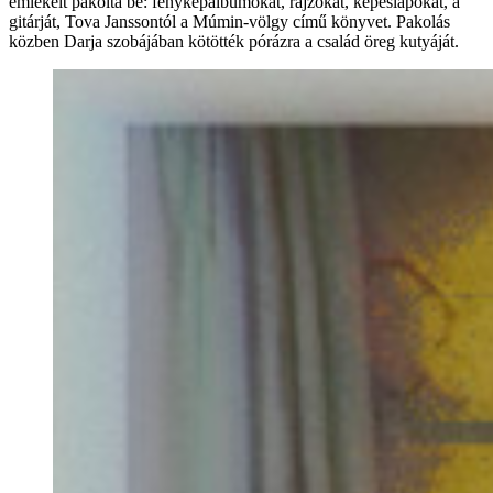
emlékeit pakolta be: fényképalbumokat, rajzokat, képeslapokat, a
gitárját, Tova Janssontól a Múmin-völgy című könyvet. Pakolás
közben Darja szobájában kötötték pórázra a család öreg kutyáját.