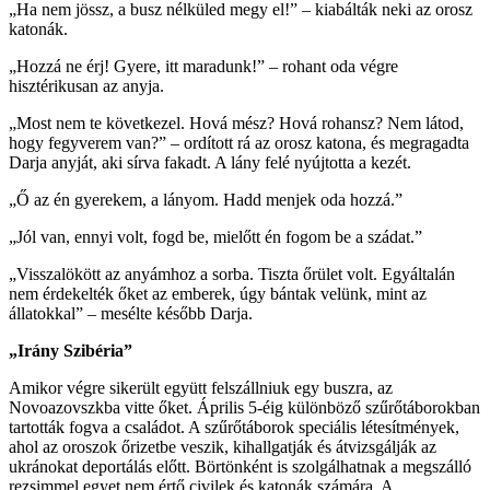
„Ha nem jössz, a busz nélküled megy el!” – kiabálták neki az orosz
katonák.
„Hozzá ne érj! Gyere, itt maradunk!” – rohant oda végre
hisztérikusan az anyja.
„Most nem te következel. Hová mész? Hová rohansz? Nem látod,
hogy fegyverem van?” – ordított rá az orosz katona, és megragadta
Darja anyját, aki sírva fakadt. A lány felé nyújtotta a kezét.
„Ő az én gyerekem, a lányom. Hadd menjek oda hozzá.”
„Jól van, ennyi volt, fogd be, mielőtt én fogom be a szádat.”
„Visszalökött az anyámhoz a sorba. Tiszta őrület volt. Egyáltalán
nem érdekelték őket az emberek, úgy bántak velünk, mint az
állatokkal” – mesélte később Darja.
„Irány Szibéria”
Amikor végre sikerült együtt felszállniuk egy buszra, az
Novoazovszkba vitte őket. Április 5-éig különböző szűrőtáborokban
tartották fogva a családot. A szűrőtáborok speciális létesítmények,
ahol az oroszok őrizetbe veszik, kihallgatják és átvizsgálják az
ukránokat deportálás előtt. Börtönként is szolgálhatnak a megszálló
rezsimmel egyet nem értő civilek és katonák számára. A