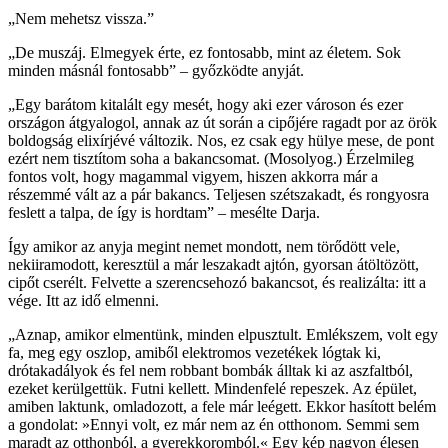
„Nem mehetsz vissza.”
„De muszáj. Elmegyek érte, ez fontosabb, mint az életem. Sok
minden másnál fontosabb” – győzködte anyját.
„Egy barátom kitalált egy mesét, hogy aki ezer városon és ezer
országon átgyalogol, annak az út során a cipőjére ragadt por az örök
boldogság elixírjévé változik. Nos, ez csak egy hülye mese, de pont
ezért nem tisztítom soha a bakancsomat. (Mosolyog.) Érzelmileg
fontos volt, hogy magammal vigyem, hiszen akkorra már a
részemmé vált az a pár bakancs. Teljesen szétszakadt, és rongyosra
feslett a talpa, de így is hordtam” – mesélte Darja.
Így amikor az anyja megint nemet mondott, nem törődött vele,
nekiiramodott, keresztül a már leszakadt ajtón, gyorsan átöltözött,
cipőt cserélt. Felvette a szerencsehozó bakancsot, és realizálta: itt a
vége. Itt az idő elmenni.
„Aznap, amikor elmentünk, minden elpusztult. Emlékszem, volt egy
fa, meg egy oszlop, amiből elektromos vezetékek lógtak ki,
drótakadályok és fel nem robbant bombák álltak ki az aszfaltból,
ezeket kerülgettük. Futni kellett. Mindenfelé repeszek. Az épület,
amiben laktunk, omladozott, a fele már leégett. Ekkor hasított belém
a gondolat: »Ennyi volt, ez már nem az én otthonom. Semmi sem
maradt az otthonból, a gyerekkoromból.« Egy kép nagyon élesen