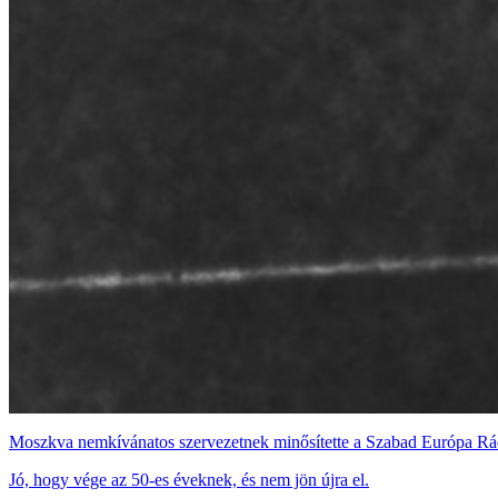
Moszkva nemkívánatos szervezetnek minősítette a Szabad Európa Rá
Jó, hogy vége az 50-es éveknek, és nem jön újra el.