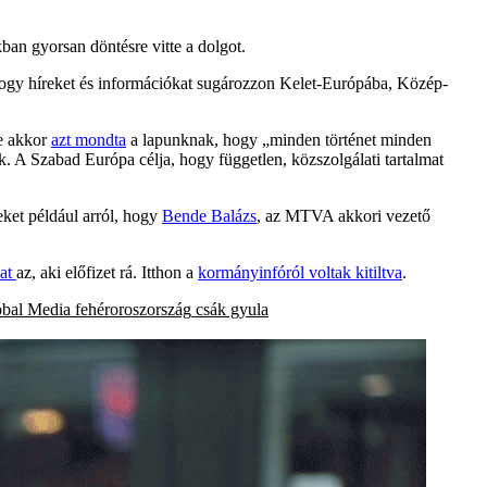
an gyorsan döntésre vitte a dolgot.
 hogy híreket és információkat sugározzon Kelet-Európába, Közép-
je akkor
azt mondta
a lapunknak, hogy „minden történet minden
nk. A Szabad Európa célja, hogy független, közszolgálati tartalmat
eket például arról, hogy
Bende Balázs
, az MTVA akkori vezető
zat
az, aki előfizet rá. Itthon a
kormányinfóról voltak kitiltva
.
obal Media
fehéroroszország
csák gyula