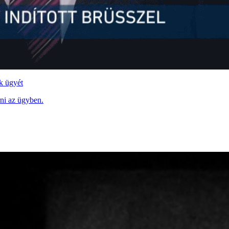
k ügyét
rni az ügyben.