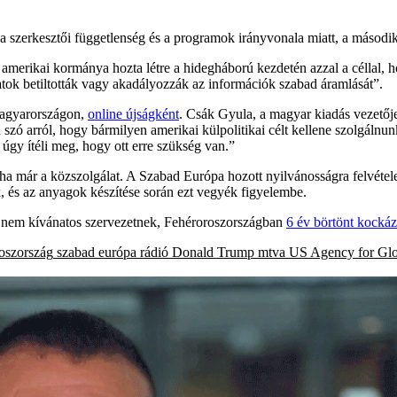
szerkesztői függetlenség és a programok irányvonala miatt, a másodikb
 amerikai kormánya hozta létre a
hidegháború kezdetén azzal a céllal,
ok betiltották vagy akadályozzák az információk szabad áramlását”.
agyarországon,
online újságként
. Csák Gyula, a magyar kiadás vezető
en szó arról, hogy bármilyen amerikai külpolitikai célt kellene szolgálnu
úgy ítéli meg, hogy ott erre szükség van.”
 ha már a közszolgálat. A Szabad Európa hozott nyilvánosságra felvétel
, és az anyagok készítése során ezt vegyék figyelembe.
nem kívánatos szervezetnek, Fehéroroszországban
6 év börtönt kocká
oszország
szabad európa rádió
Donald Trump
mtva
US Agency for Gl