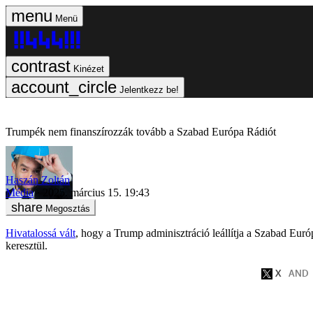
Menü
Kinézet
Jelentkezz be!
Trumpék nem finanszírozzák tovább a Szabad Európa Rádiót
Haszán Zoltán
Média
2025. március 15. 19:43
Megosztás
Hivatalossá vált
, hogy a Trump adminisztráció leállítja a Szabad E
keresztül.