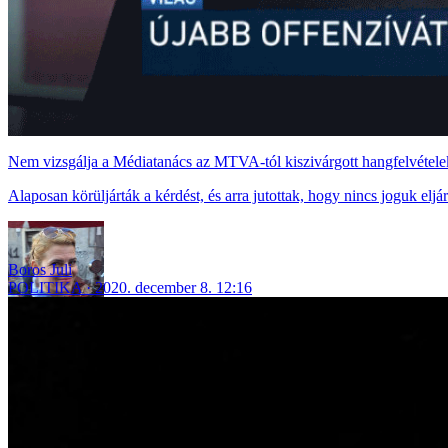
Nem vizsgálja a Médiatanács az MTVA-tól kiszivárgott hangfelvétele
Alaposan körüljárták a kérdést, és arra jutottak, hogy nincs joguk eljá
Boros Juli
POLITIKA
2020. december 8. 12:16