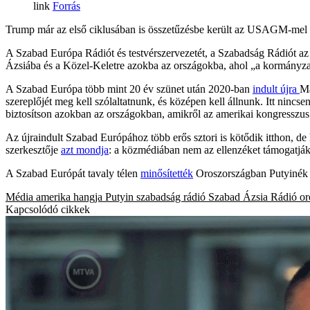
Forrás
Trump már az első ciklusában is összetűzésbe került az USAGM-mel a 
A Szabad Európa Rádiót és testvérszervezetét, a Szabadság Rádiót az
Ázsiába és a Közel-Keletre azokba az országokba, ahol „a kormányzat
A Szabad Európa több mint 20 év szünet után 2020-ban
indult újra
M
szereplőjét meg kell szólaltatnunk, és középen kell állnunk. Itt nincs
biztosítson azokban az országokban, amikről az amerikai kongresszus 
Az újraindult Szabad Európához több erős sztori is kötődik itthon, de
szerkesztője
azt mondja
: a közmédiában nem az ellenzéket támogatják
A Szabad Európát tavaly télen
minősítették
Oroszországban Putyinék 
Média
amerika hangja
Putyin
szabadság rádió
Szabad Ázsia Rádió
or
Kapcsolódó cikkek