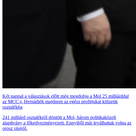
Két nappal a választások előtt még megdobja a Mol 25 milliárddal
az MCC-t, Hernádiék majdnem az egész profitjukat kifizetik
osztalékba
241 milliárd osztalékról döntött a Mol, három politikaközeli
alapítvány a főkedvezményezett. Ennyiből már leválhattak volna az
orosz olajról.