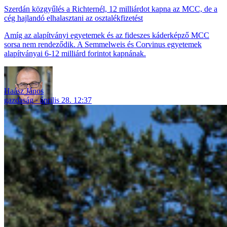
Szerdán közgyűlés a Richternél, 12 milliárdot kapna az MCC, de a
cég hajlandó elhalasztani az osztalékfizetést
Amíg az alapítványi egyetemek és az fideszes káderképző MCC
sorsa nem rendeződik. A Semmelweis és Corvinus egyetemek
alapítványai 6-12 milliárd forintot kapnának.
Haász János
gazdaság
április 28. 12:37