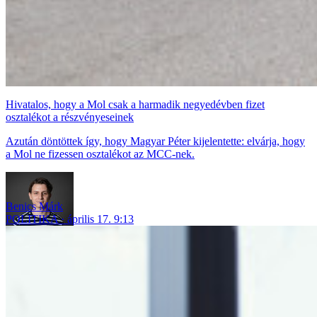
Hivatalos, hogy a Mol csak a harmadik negyedévben fizet
osztalékot a részvényeseinek
Azután döntöttek így, hogy Magyar Péter kijelentette: elvárja, hogy
a Mol ne fizessen osztalékot az MCC-nek.
Benics Márk
POLITIKA
április 17. 9:13