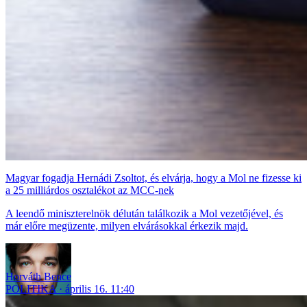
Magyar fogadja Hernádi Zsoltot, és elvárja, hogy a Mol ne fizesse ki
a 25 milliárdos osztalékot az MCC-nek
A leendő miniszterelnök délután találkozik a Mol vezetőjével, és
már előre megüzente, milyen elvárásokkal érkezik majd.
Horváth Bence
POLITIKA
április 16. 11:40