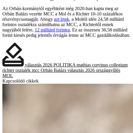
Az Orbán-kormánytól egyébként még 2020-ban kapta meg az
Orbán Balázs vezette MCC a Mol és a Richter 10-10 százalékos
részvénycsomagját. Ahogy
azt írtuk
, a Moltól idén 24,58 milliárd
forintos osztalékra számíthatna az MCC, a Richtertől ennek
nagyjából felére,
12 milliárd forintra
. Ez az összesen 36,58 milliárd
forint kiesés pedig jelentős érvágás lenne az MCC gazdálkodásában.
választás 2026
POLITIKA
mathias corvinus collegium
richter
osztalék
mcc
Orbán Balázs
választás 2026
országgyűlés
MOL
Kapcsolódó cikkek