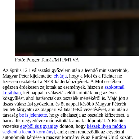
Fotó
:
Purger Tamás/MTI/MTVA
Az április 12-i választási győzelem után a leendő miniszterelnök,
Magyar Péter kijelentette:
elvárja
, hogy a Mol és a Richter ne
fizessen osztalékot a NER káderképzőjének. A Mol esetében
egészen érdekesen zajlottak az események, hiszen a
szokottnál
korábban
, két nappal a választás előtt tartották meg az éves
közgyűlést, ahol határoztak az osztalék mértékéről is. Majd jött a
tiszás választási győzelem, és öt nappal később Magyar Péterék
leültek tárgyalni az olajipari vállalat felső vezetésével, ami után a
társaság
be is jelentette
, hogy elhalasztja az osztalék kifizetését, a
harmadik negyedévre módosították annak időpontját. A Richter
vezetése
egyből és ugyanígy
döntött, hogy
készek ilyen módon
segíteni a leendő kormányt
, amíg nem rendeződik az egyetemi
autonómiák kérdése a magyar kormány és az Európai Unió között.