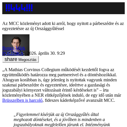
Az MCC közleményt adott ki arról, hogy nyitott a párbeszédre és az
egyeztetésre az új Országgyűléssel
Benics Márk
POLITIKA
2026. április 30. 9:29
Megosztás
„A Mathias Corvinus Collegium működését kezdettől fogva az
együttműködés határozza meg partnereivel és a döntéshozókkal.
Ahogyan korábban is, úgy jelenleg is nyitottak vagyunk minden
szakmai párbeszédre és egyeztetésre, ideértve a gazdasági és
jogszabályi környezet változásait érintő kérdéseket is” – írta
közleményében a NER elitképzőjének induló, de egy idő után már
Brüsszelben is harcoló
, fideszes káderképzővé avanzsált MCC.
„Figyelemmel kísérjük az új Országgyűlés által
meghozott döntéseket, és a jövőben is mindenben a
jogszabályoknak megfelelően járunk el. Intézményünk