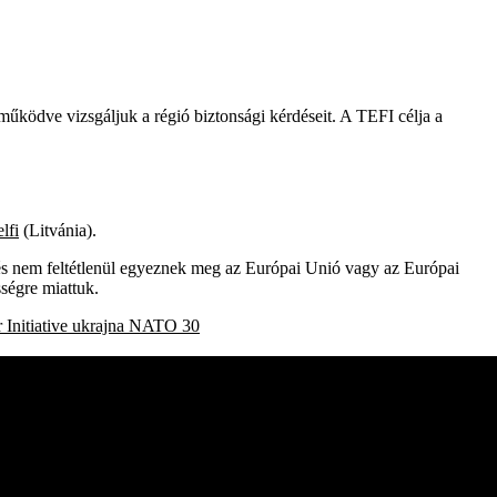
működve vizsgáljuk a régió biztonsági kérdéseit. A TEFI célja a
lfi
(Litvánia).
, és nem feltétlenül egyeznek meg az Európai Unió vagy az Európai
ségre miattuk.
Initiative
ukrajna
NATO 30