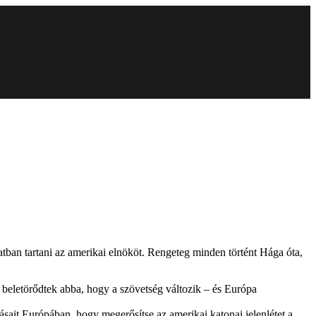
ban tartani az amerikai elnököt. Rengeteg minden történt Hága óta,
 beletörődtek abba, hogy a szövetség változik – és Európa
sait Európában, hogy megerősítse az amerikai katonai jelenlétet a