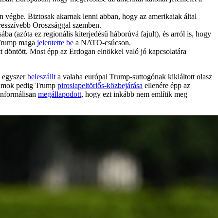
 végbe. Biztosak akarnak lenni abban, hogy az amerikaiak által
gresszívebb Oroszsággal szemben.
a (azóta ez regionális kiterjedésű háborúvá fajult), és arról is, hogy
ét Trump maga
jelentette be
a NATO-csúcson.
t döntött. Most épp az Erdogan elnökkel való jó kapcsolatára
g egyszer
beleszállt
a valaha európai Trump-suttogónak kikiáltott olasz
Államok pedig Trump
piroslapeltörlős-közbejárása
ellenére épp az
 informálisan
megállapodott
, hogy ezt inkább nem említik meg