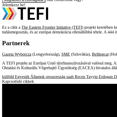
Jelentkezz be!
Ez a cikk a
The Eastern Frontier Initiative (TEFI)
projekt keretében ké
tudásmegosztás, és az európai demokrácia ellenállóbbá tétele. A 444 
Partnerek
Gazeta Wyborcza
(Lengyelország),
SME
(Szlovákia),
Bellingcat
(Hol
A TEFI projekt az Európai Unió társfinanszírozásával valósul meg. Az
Oktatási és Kulturális Végrehajtó Ügynökség (EACEA) hivatalos áll
külföld
Egyesült Államok
oroszország
saab
Recep Tayyip Erdogan
D
Kapcsolódó cikkek