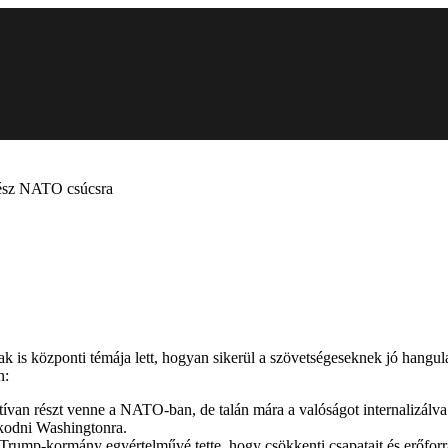
gész NATO csúcsra
s központi témája lett, hogyan sikerül a szövetségeseknek jó hangulat
n:
ívan részt venne a NATO-ban, de talán mára a valóságot internalizálva
kodni Washingtonra.
rump-kormány egyértelművé tette, hogy csökkenti csapatait és erőforrá