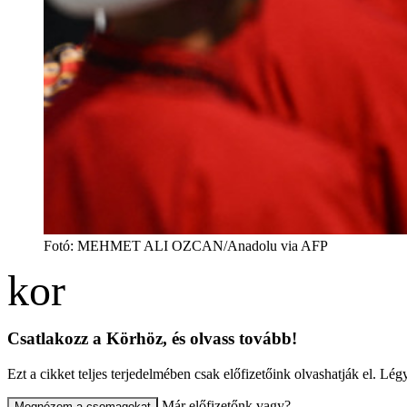
Fotó
:
MEHMET ALI OZCAN/Anadolu via AFP
Csatlakozz a Körhöz, és olvass tovább!
Ezt a cikket teljes terjedelmében csak előfizetőink olvashatják el. L
Már előfizetőnk vagy?
Megnézem a csomagokat