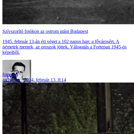
Szívszorító fotókon az ostrom utáni Budapest
1945. február 13-án ért véget a 102 napos harc a fővárosért. A
németek mentek, az oroszok jöttek. Válogatás a Fortepan 1945-ös
képeiből.
fortepan
archívum
2014. február 13. 8:14