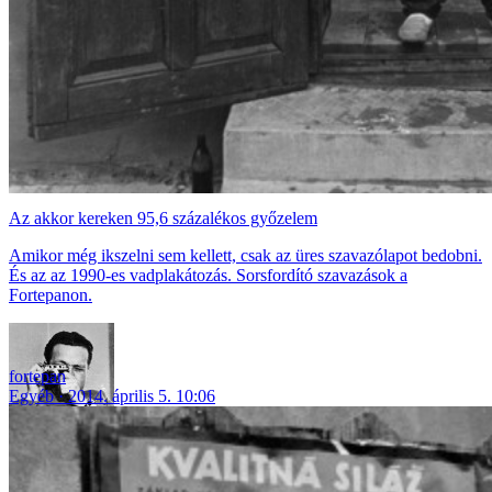
Az akkor kereken 95,6 százalékos győzelem
Amikor még ikszelni sem kellett, csak az üres szavazólapot bedobni.
És az az 1990-es vadplakátozás. Sorsfordító szavazások a
Fortepanon.
fortepan
Egyéb
2014. április 5. 10:06