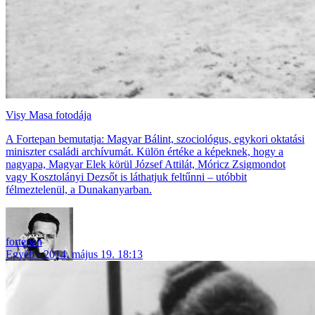
Visy Masa fotodája
A Fortepan bemutatja: Magyar Bálint, szociológus, egykori oktatási
miniszter családi archívumát. Külön értéke a képeknek, hogy a
nagyapa, Magyar Elek körül József Attilát, Móricz Zsigmondot
vagy Kosztolányi Dezsőt is láthatjuk feltűnni – utóbbit
félmeztelenül, a Dunakanyarban.
fortepan
Egyéb
2014. május 19. 18:13