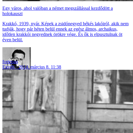
Egy város, ahol valóban a német megszállással kezdődött a
holokauszt
Krakkó, 1939, nyár. Képek a zsidónegyed békés lakóiról, akik nem
tudják, hogy pár héten belül ennek az egész álmos, archaikus,
időtlen krakkói negyednek örökre vége. És ők is elpusztulnak öt
éven belül.
fortepan
Egyéb
2014. március 8. 11:38