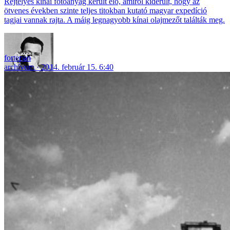
Rejtélyes kínai fotóanyag került elő, amiről kiderült, hogy az
ötvenes években szinte teljes titokban kutató magyar expedíció
tagjai vannak rajta. A máig legnagyobb kínai olajmezőt találták meg.
fortepan
archívum
2014. február 15. 6:40