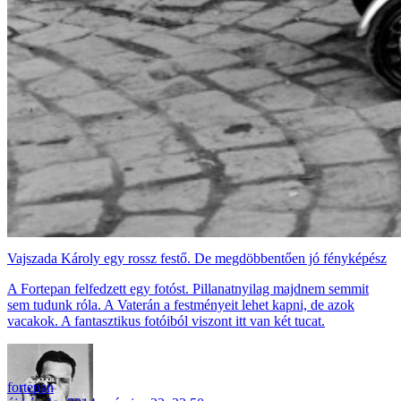
Vajszada Károly egy rossz festő. De megdöbbentően jó fényképész
A Fortepan felfedzett egy fotóst. Pillanatnyilag majdnem semmit
sem tudunk róla. A Vaterán a festményeit lehet kapni, de azok
vacakok. A fantasztikus fotóiból viszont itt van két tucat.
fortepan