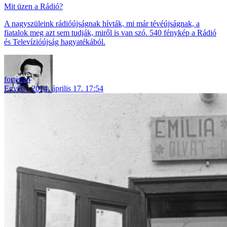
Mit üzen a Rádió?
A nagyszüleink rádióújságnak hívták, mi már tévéújságnak, a
fiatalok meg azt sem tudják, miről is van szó. 540 fénykép a Rádió
és Televízióújság hagyatékából.
fortepan
Egyéb
2014. április 17. 17:54