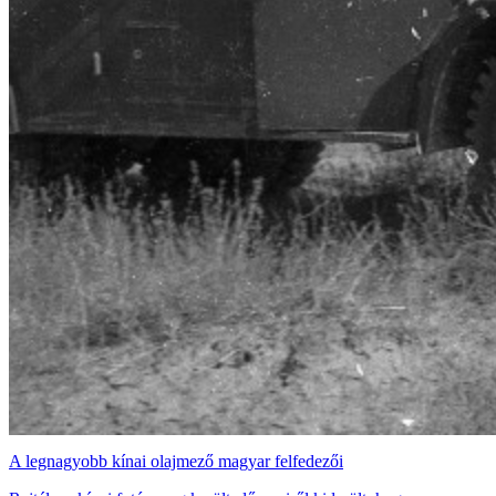
A legnagyobb kínai olajmező magyar felfedezői