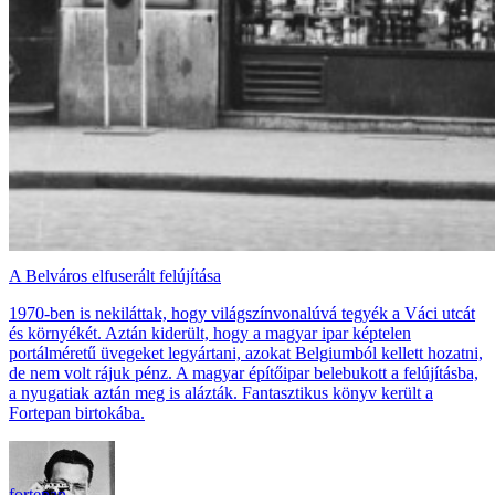
A Belváros elfuserált felújítása
1970-ben is nekiláttak, hogy világszínvonalúvá tegyék a Váci utcát
és környékét. Aztán kiderült, hogy a magyar ipar képtelen
portálméretű üvegeket legyártani, azokat Belgiumból kellett hozatni,
de nem volt rájuk pénz. A magyar építőipar belebukott a felújításba,
a nyugatiak aztán meg is alázták. Fantasztikus könyv került a
Fortepan birtokába.
fortepan