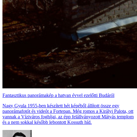
Fantasztikus panorámakép a hatvan évvel ezelőtti Budáról
Nagy Gyula 1955-ben készített hét képéből állított össze egy
panorámafotót és videót a Fortepan. Még romos a Királyi Palota, ott
vannak a Víziváros foghíjai, az épp felállványozott Mátyás templom
és a nem sokkal később lebontott Kossuth híd.