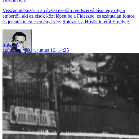
Visszaemlékezés a 25 évvel ezelőtti rendszerváltásra egy olyan
embertől, aki az elsők közt lépett be a Fideszbe, és számtalan fontos
és jelentéktelen eseményt végigfotózott, a Hősök terétől Erdélyig.
fortepan
archívum
2014. június 16. 14:25