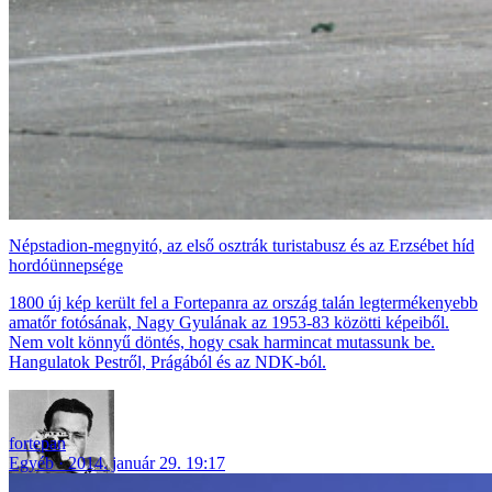
Népstadion-megnyitó, az első osztrák turistabusz és az Erzsébet híd
hordóünnepsége
1800 új kép került fel a Fortepanra az ország talán legtermékenyebb
amatőr fotósának, Nagy Gyulának az 1953-83 közötti képeiből.
Nem volt könnyű döntés, hogy csak harmincat mutassunk be.
Hangulatok Pestről, Prágából és az NDK-ból.
fortepan
Egyéb
2014. január 29. 19:17