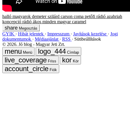
halló magyarok
demeter szilárd
carson coma
petőfi rádió
azahriah
koncepció
rádió
ákos
minden magyar
caramel
Megosztás
GYIK
Hibát jelentek
Impresszum
Javítások kezelése
Jogi
dokumentumok
Médiaajánlat
RSS
Sütibeállítások
©
2026
. Jó blog - Magyar Jeti Zrt.
Menü
Címlap
Friss
Kör
Fiók