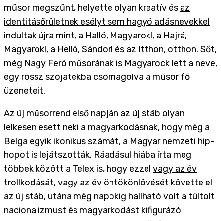
műsor megszűnt, helyette olyan kreatív és
az
identitásőrületnek esélyt sem hagyó adásnevekkel
indultak újra
mint, a Halló, Magyarok!, a Hajrá,
Magyarok!, a Helló, Sándor! és az Itthon, otthon. Sőt,
még Nagy Feró műsorának is Magyarock lett a neve,
egy rossz szójátékba csomagolva a műsor fő
üzeneteit.
Az új műsorrend első napján az új stáb olyan
lelkesen esett neki a magyarkodásnak, hogy még a
Belga egyik ikonikus számát, a Magyar nemzeti hip-
hopot is lejátszották. Ráadásul hiába írta meg
többek között a Telex is, hogy ezzel
vagy az év
trollkodását, vagy az év öntökönlövését követte el
az új stáb
, utána még napokig hallható volt a túltolt
nacionalizmust és magyarkodást kifigurázó