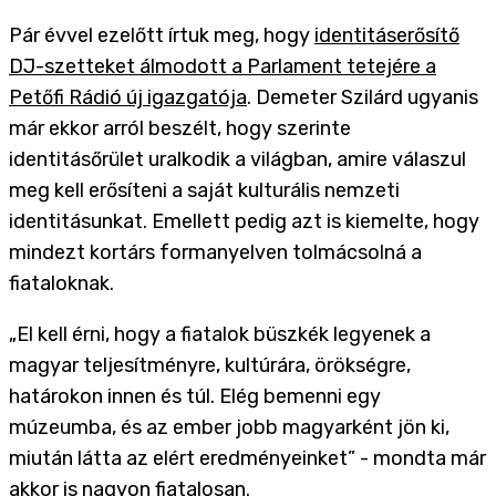
Pár évvel ezelőtt írtuk meg, hogy
identitáserősítő
DJ-szetteket álmodott a Parlament tetejére a
Petőfi Rádió új igazgatója
. Demeter Szilárd ugyanis
már ekkor arról beszélt, hogy szerinte
identitásőrület uralkodik a világban, amire válaszul
meg kell erősíteni a saját kulturális nemzeti
identitásunkat. Emellett pedig azt is kiemelte, hogy
mindezt kortárs formanyelven tolmácsolná a
fiataloknak.
„El kell érni, hogy a fiatalok büszkék legyenek a
magyar teljesítményre, kultúrára, örökségre,
határokon innen és túl. Elég bemenni egy
múzeumba, és az ember jobb magyarként jön ki,
miután látta az elért eredményeinket” - mondta már
akkor is nagyon fiatalosan.