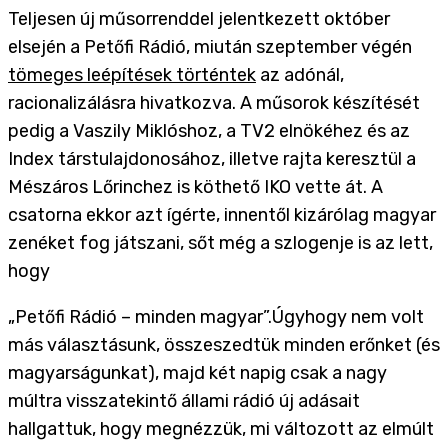
Teljesen új műsorrenddel jelentkezett október
elsején a Petőfi Rádió, miután szeptember végén
tömeges leépítések történtek
az adónál,
racionalizálásra hivatkozva. A műsorok készítését
pedig a Vaszily Miklóshoz, a TV2 elnökéhez és az
Index társtulajdonosához, illetve rajta keresztül a
Mészáros Lőrinchez is köthető IKO vette át. A
csatorna ekkor azt ígérte, innentől kizárólag magyar
zenéket fog játszani, sőt még a szlogenje is az lett,
hogy
„Petőfi Rádió – minden magyar”.
Úgyhogy nem volt
más választásunk, összeszedtük minden erőnket (és
magyarságunkat), majd két napig csak a nagy
múltra visszatekintő állami rádió új adásait
hallgattuk, hogy megnézzük, mi változott az elmúlt