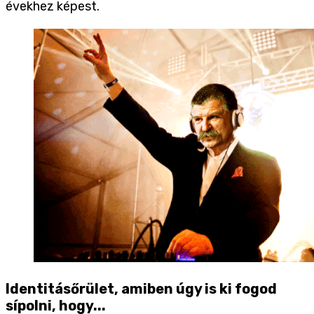
évekhez képest.
Identitásőrület, amiben úgy is ki fogod
sípolni, hogy...