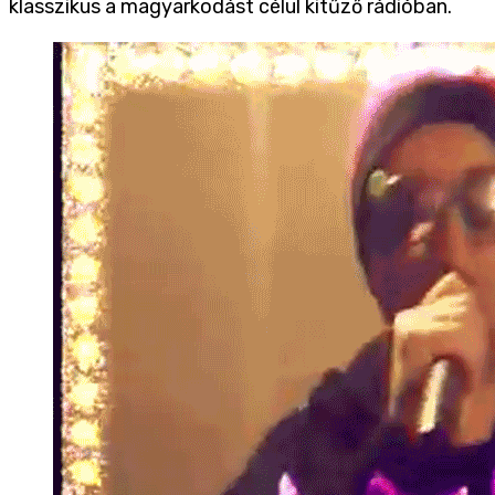
klasszikus a magyarkodást célul kitűző rádióban.