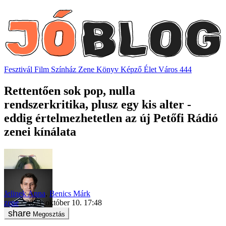
Fesztivál
Film
Színház
Zene
Könyv
Képző
Élet
Város
444
Rettentően sok pop, nulla
rendszerkritika, plusz egy kis alter -
eddig értelmezhetetlen az új Petőfi Rádió
zenei kínálata
Jelinek Anna
,
Benics Márk
zene
2023. október 10. 17:48
Megosztás