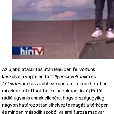
Az újabb átalakítás után lélekben fel voltunk
készülve a végtelenített
Ilyenek voltunk
ra és
Lélekdonor
ozásra, ehhez képest értelmezhetetlen
mixekbe futottunk bele a napokban. Az új Petőfi
rádió ugyanis annak ellenére, hogy országügyileg
nagyon határozottan elhelyezte magát a térképen
és minden második szóból valami furcsa magyar