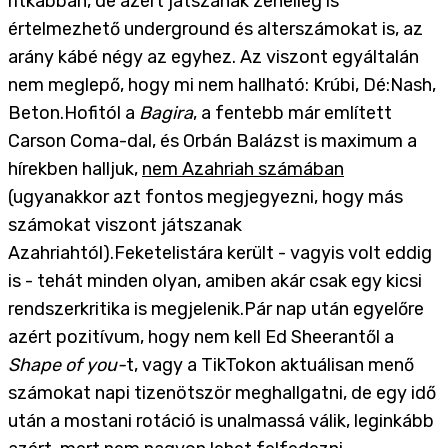
ritkábban, de azért játszanak zeneileg is
értelmezhető underground és alterszámokat is, az
arány kábé négy az egyhez. Az viszont egyáltalán
nem meglepő, hogy mi nem hallható: Krúbi, Dé:Nash,
Beton.Hofitól a
Bagira
, a fentebb már említett
Carson Coma-dal, és Orbán Balázst is maximum a
hírekben halljuk,
nem Azahriah számában
(ugyanakkor azt fontos megjegyezni, hogy más
számokat viszont játszanak
Azahriahtól).
Feketelistára került - vagyis volt eddig
is - tehát minden olyan, amiben akár csak egy kicsi
rendszerkritika is megjelenik.
Pár nap után egyelőre
azért pozitívum, hogy nem kell Ed Sheerantől a
Shape of you-
t, vagy a TikTokon aktuálisan menő
számokat napi tizenötször meghallgatni, de egy idő
után a mostani rotáció is unalmassá válik, leginkább