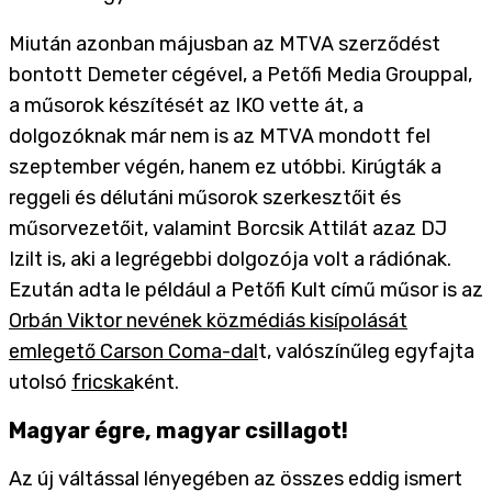
Miután azonban májusban az MTVA szerződést
bontott Demeter cégével, a Petőfi Media Grouppal,
a műsorok készítését az IKO vette át, a
dolgozóknak már nem is az MTVA mondott fel
szeptember végén, hanem ez utóbbi. Kirúgták a
reggeli és délutáni műsorok szerkesztőit és
műsorvezetőit, valamint Borcsik Attilát azaz DJ
Izilt is, aki a legrégebbi dolgozója volt a rádiónak.
Ezután adta le például a Petőfi Kult című műsor is az
Orbán Viktor nevének közmédiás kisípolását
emlegető Carson Coma-dal
t, valószínűleg egyfajta
utolsó
fricska
ként.
Magyar égre, magyar csillagot!
Az új váltással lényegében az összes eddig ismert