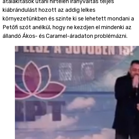
átalakítások utáni hirtelen irányváltás teljes
kiábrándulást hozott az addig lelkes
környezetünkben és szinte ki se lehetett mondani a
Petőfi szót anélkül, hogy ne kezdjen el mindenki az
állandó Ákos- és Caramel-áradaton problémázni.