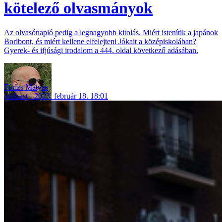
kötelező olvasmányok
Az olvasónapló pedig a legnagyobb kitolás. Miért istenítik a japánok
Boribont, és miért kellene elfelejteni Jókait a középiskolában?
Gyerek- és ifjúsági irodalom a 444. oldal következő adásában.
Fórizs Mátyás
podcast
2023. február 18. 18:01