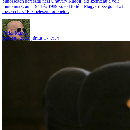
bűnösségén keresztül nézi Ungváry Rudolf, aki szemtanúja volt
mindannak, ami 1944 és 1989 között történt Magyarországon. Ezt
meséli el az "Eszmélésem története”.
Fórizs Mátyás
podcast
2023. június 17. 7:34