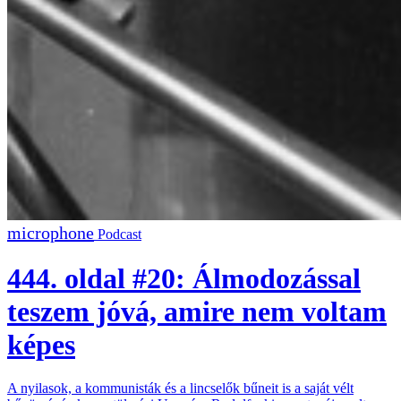
Podcast
444. oldal #20: Álmodozással
teszem jóvá, amire nem voltam
képes
A nyilasok, a kommunisták és a lincselők bűneit is a saját vélt