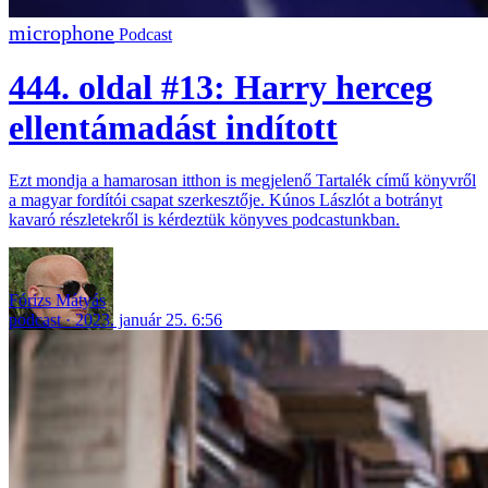
Podcast
444. oldal #13: Harry herceg
ellentámadást indított
Ezt mondja a hamarosan itthon is megjelenő Tartalék című könyvről
a magyar fordítói csapat szerkesztője. Kúnos Lászlót a botrányt
kavaró részletekről is kérdeztük könyves podcastunkban.
Fórizs Mátyás
podcast
2023. január 25. 6:56