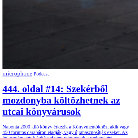
Podcast
444. oldal #14: Szekérből
mozdonyba költözhetnek az
utcai könyvárusok
Naponta 2000 kiló könyv érkezik a Könyvmentőkhöz, akik vagy
450 forintos darabáron eladják, vagy újrahasznosítják ezeket. Az
önkormányzatok építészei nem rajonganak a szekerekért.