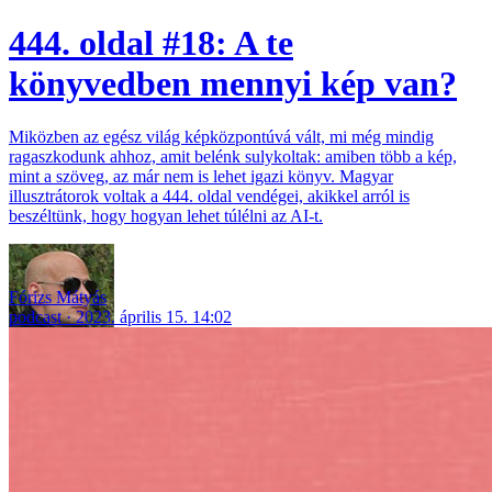
444. oldal #18: A te
könyvedben mennyi kép van?
Miközben az egész világ képközpontúvá vált, mi még mindig
ragaszkodunk ahhoz, amit belénk sulykoltak: amiben több a kép,
mint a szöveg, az már nem is lehet igazi könyv. Magyar
illusztrátorok voltak a 444. oldal vendégei, akikkel arról is
beszéltünk, hogy hogyan lehet túlélni az AI-t.
Fórizs Mátyás
podcast
2023. április 15. 14:02