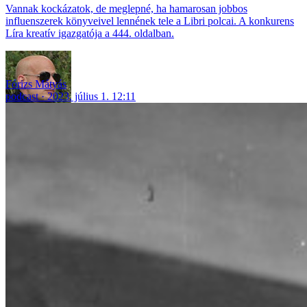
Vannak kockázatok, de meglepné, ha hamarosan jobbos
influenszerek könyveivel lennének tele a Libri polcai. A konkurens
Líra kreatív igazgatója a 444. oldalban.
Fórizs Mátyás
podcast
2023. július 1. 12:11