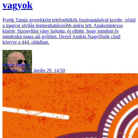
vagyok
Portik Tamás gyerekként telefonfülkék fosztogatásával kezdte, végül
a magyar alvilág legmeghatározóbb alakja lett. Apakomplexus
kísérte, bizonyítási vágy hajtotta, és elhitte, hogy mindent és
mindenkit maga alá gyűrhet. Dezső András Nagyfőnök című
könyve a 444. oldalban.
Fórizs Mátyás
podcast
2023. április 29. 14:50