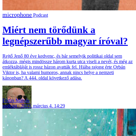
Podcast
Miért nem törődünk a
legnépszerűbb magyar íróval?
Rejtő Jenő 80 éve kedvenc, és bár semelyik politikai oldal sem
átkozza, mégis mindössze három kurta utca viseli a nevét, és még az
emléktábláját is rossz házon avatták fel. Hiába rajong érte Orbán
Viktor is, ha valami humoros, annak nincs helye a nemzeti
kánonban? A 444. oldal következő adása.
Fórizs Mátyás
podcast
2023. március 4. 14:29