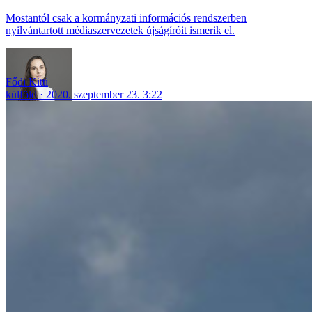
Mostantól csak a kormányzati információs rendszerben
nyilvántartott médiaszervezetek újságíróit ismerik el.
Fődi Kitti
külföld
2020. szeptember 23. 3:22