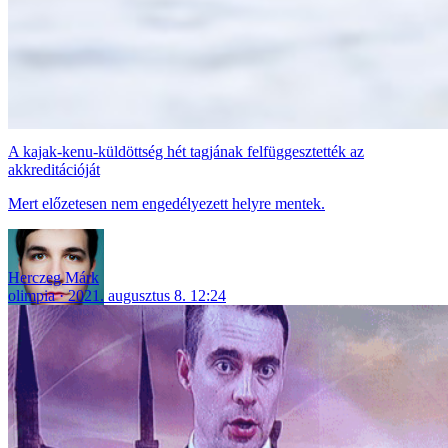
A kajak-kenu-küldöttség hét tagjának felfüggesztették az
akkreditációját
Mert előzetesen nem engedélyezett helyre mentek.
Herczeg Márk
olimpia
2021. augusztus 8. 12:24