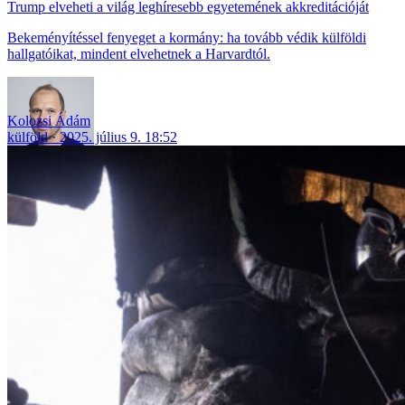
Trump elveheti a világ leghíresebb egyetemének akkreditációját
Bekeményítéssel fenyeget a kormány: ha tovább védik külföldi
hallgatóikat, mindent elvehetnek a Harvardtól.
Kolozsi Ádám
külföld
2025. július 9. 18:52