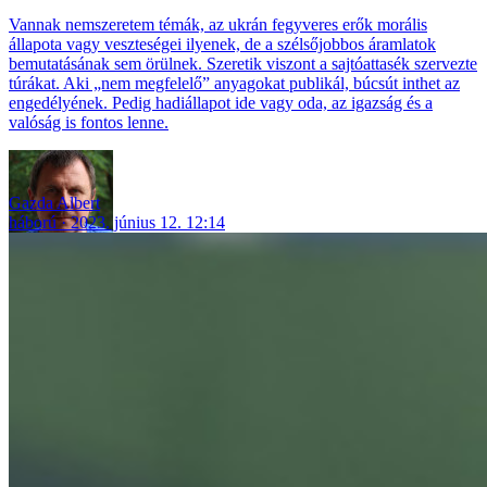
Vannak nemszeretem témák, az ukrán fegyveres erők morális
állapota vagy veszteségei ilyenek, de a szélsőjobbos áramlatok
bemutatásának sem örülnek. Szeretik viszont a sajtóattasék szervezte
túrákat. Aki „nem megfelelő” anyagokat publikál, búcsút inthet az
engedélyének. Pedig hadiállapot ide vagy oda, az igazság és a
valóság is fontos lenne.
Gazda Albert
háború
2023. június 12. 12:14