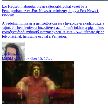
Hegseth háborúja: olyan sajtószabályokat vezet be a
Pentagonban az ex-Fox News-os miniszter, hogy a Fox News is
kiborult
A védelmi miniszter a nemzetbiztonságra hivatkozva akadályozza a
sajtót, ellehetetlenítve a hozzáférést az információkhoz a gigantikus
költségvetésből működő intézményben. A MAGA-kultúrharc újabb
felvonásának helyszíne ezúttal a Pentagon.
Takács Lili
külföld
2025. október 15. 17:22