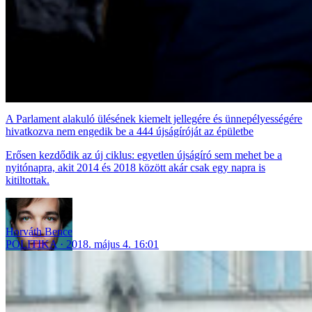
A Parlament alakuló ülésének kiemelt jellegére és ünnepélyességére
hivatkozva nem engedik be a 444 újságíróját az épületbe
Erősen kezdődik az új ciklus: egyetlen újságíró sem mehet be a
nyitónapra, akit 2014 és 2018 között akár csak egy napra is
kitiltottak.
Horváth Bence
POLITIKA
2018. május 4. 16:01