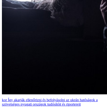
Így akarják ellenőrizni és befolyásolni az ukrán hatóságok a
szövetséges nyugati országok tudósítóit és riportereit