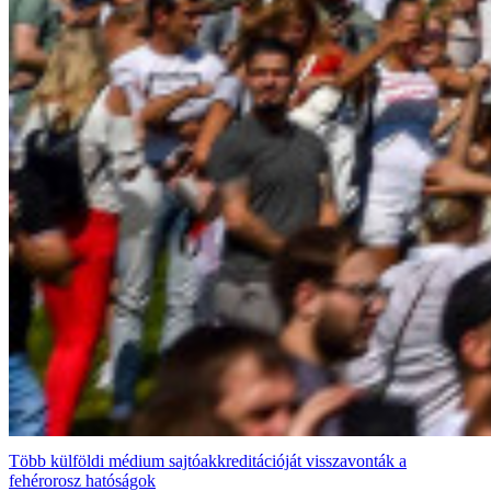
Több külföldi médium sajtóakkreditációját visszavonták a
fehérorosz hatóságok