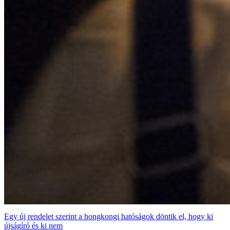
Egy új rendelet szerint a hongkongi hatóságok döntik el, hogy ki
újságíró és ki nem