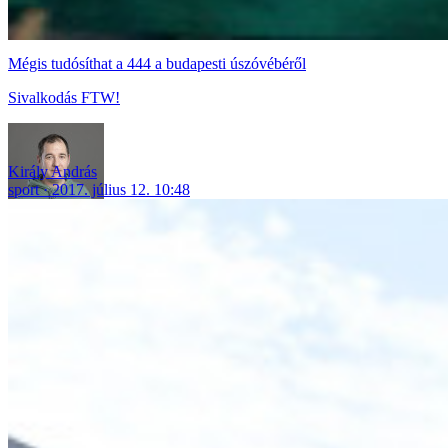
Mégis tudósíthat a 444 a budapesti úszóvébéről
Sivalkodás FTW!
Király András
sport
2017. július 12. 10:48