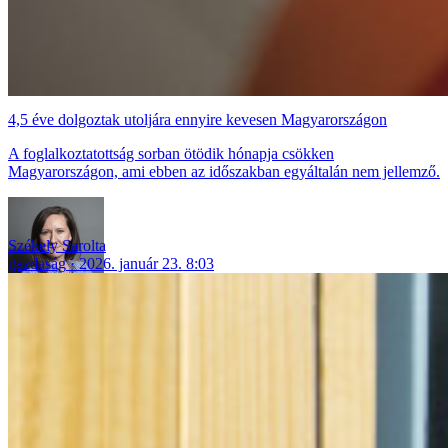
4,5 éve dolgoztak utoljára ennyire kevesen Magyarországon
A foglalkoztatottság sorban ötödik hónapja csökken
Magyarországon, ami ebben az időszakban egyáltalán nem jellemző.
Székely Sarolta
gazdaság
2026. január 23. 8:03