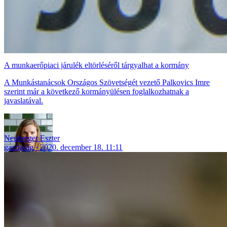
A munkaerőpiaci járulék eltörléséről tárgyalhat a kormány
A Munkástanácsok Országos Szövetségét vezető Palkovics Imre
szerint már a következő kormányülésen foglalkozhatnak a
javaslatával.
Neuberger Eszter
gazdaság
2020. december 18. 11:11