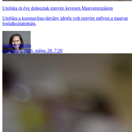
Utoljára öt éve dolgoztak ennyire kevesen Magyarországon
Utoljára a koronavírus-járvány idején volt ennyire mélyen a magyar
foglalkoztatottság.
Székely Sarolta
gazdaság
2026. május 28. 7:20