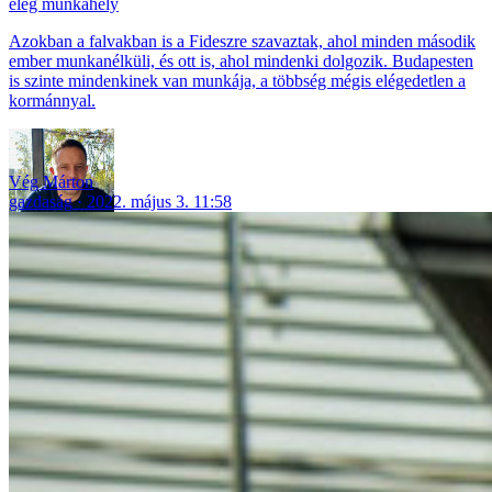
elég munkahely
Azokban a falvakban is a Fideszre szavaztak, ahol minden második
ember munkanélküli, és ott is, ahol mindenki dolgozik. Budapesten
is szinte mindenkinek van munkája, a többség mégis elégedetlen a
kormánnyal.
Vég Márton
gazdaság
2022. május 3. 11:58