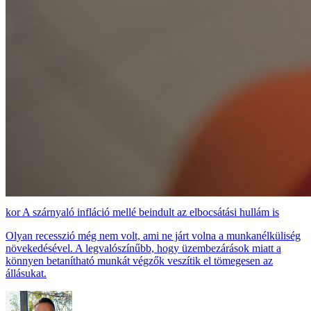
A szárnyaló infláció mellé beindult az elbocsátási hullám is
Olyan recesszió még nem volt, ami ne járt volna a munkanélküliség
növekedésével. A legvalószínűbb, hogy üzembezárások miatt a
könnyen betanítható munkát végzők veszítik el tömegesen az
állásukat.