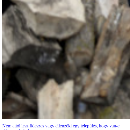
Nem attól lesz fideszes vagy ellenzéki egy település, hogy van-e