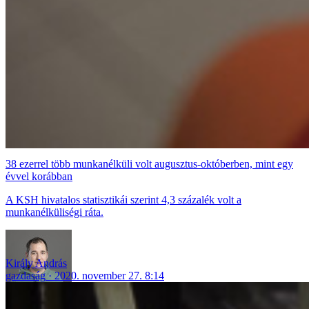
38 ezerrel több munkanélküli volt augusztus-októberben, mint egy
évvel korábban
A KSH hivatalos statisztikái szerint 4,3 százalék volt a
munkanélküliségi ráta.
Király András
gazdaság
2020. november 27. 8:14