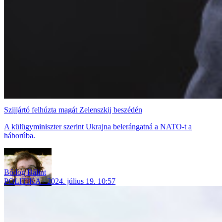
Szijjártó felhúzta magát Zelenszkij beszédén
A külügyminiszter szerint Ukrajna belerángatná a NATO-t a
háborúba.
Bódog Bálint
POLITIKA
2024. július 19. 10:57