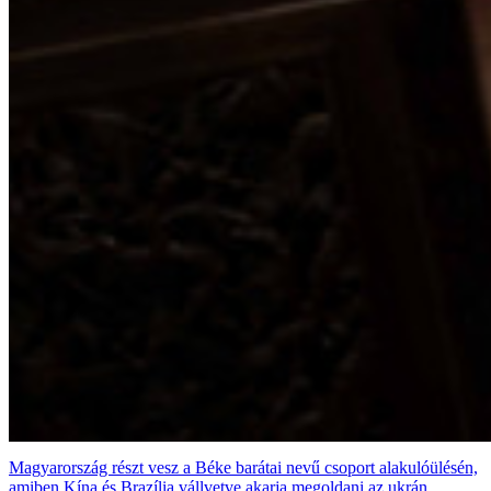
Magyarország részt vesz a Béke barátai nevű csoport alakulóülésén,
amiben Kína és Brazília vállvetve akarja megoldani az ukrán