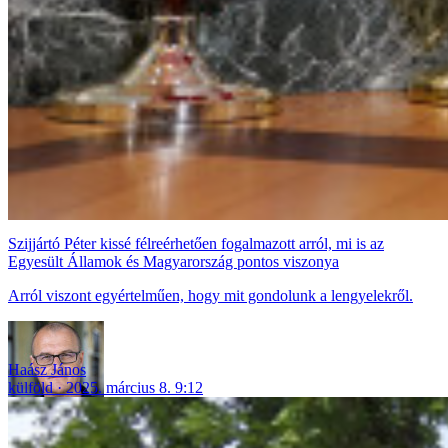
Szijjártó Péter kissé félreérhetően fogalmazott arról, mi is az
Egyesült Államok és Magyarország pontos viszonya
Arról viszont egyértelműen, hogy mit gondolunk a lengyelekről.
Haász János
külföld
2025. március 8. 9:12