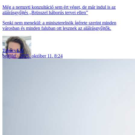
Még a nemzeti konzultáció sem ért véget, de már indul is az
aláírásgyűjtés „Brüsszel háborús tervei ellen”
Senki nem menekül: a miniszterelnök ígérete szerint minden
városban és minden faluban ott lesznek az aláírásgyűjtők.
Takács Lili
belföld
2025. október 11. 8:24