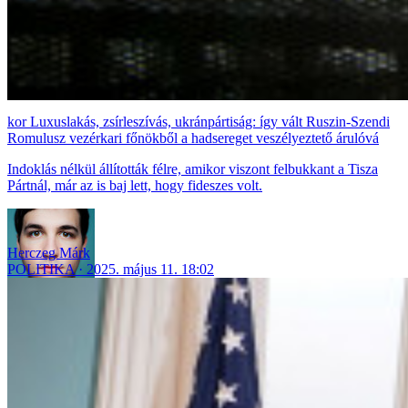
Luxuslakás, zsírleszívás, ukránpártiság: így vált Ruszin-Szendi
Romulusz vezérkari főnökből a hadsereget veszélyeztető árulóvá
Indoklás nélkül állították félre, amikor viszont felbukkant a Tisza
Pártnál, már az is baj lett, hogy fideszes volt.
Herczeg Márk
POLITIKA
2025. május 11. 18:02