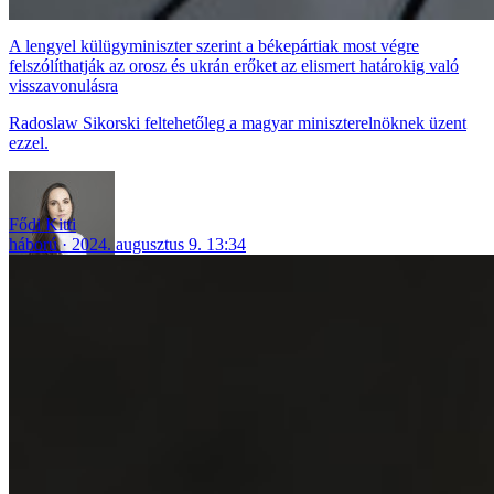
A lengyel külügyminiszter szerint a békepártiak most végre
felszólíthatják az orosz és ukrán erőket az elismert határokig való
visszavonulásra
Radoslaw Sikorski feltehetőleg a magyar miniszterelnöknek üzent
ezzel.
Fődi Kitti
háború
2024. augusztus 9. 13:34