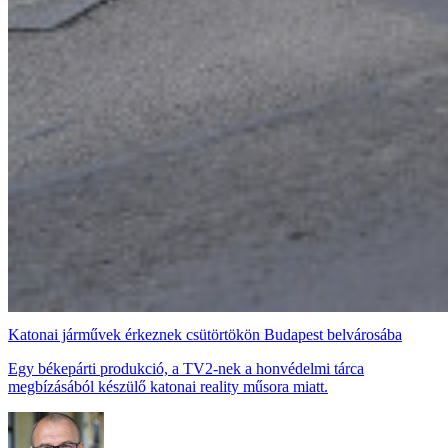
Katonai járművek érkeznek csütörtökön Budapest belvárosába
Egy békepárti produkció, a TV2-nek a honvédelmi tárca
megbízásából készülő katonai reality műsora miatt.