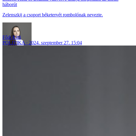
háborút
Zelenszkij a csoport béketervét rombolónak nevezte.
Fődi Kitti
POLITIKA
2024. szeptember 27. 15:04