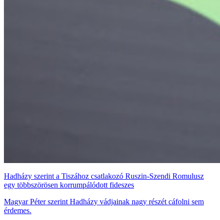
Hadházy szerint a Tiszához csatlakozó Ruszin-Szendi Romulusz
egy többszörösen korrumpálódott fideszes
Magyar Péter szerint Hadházy vádjainak nagy részét cáfolni sem
érdemes.