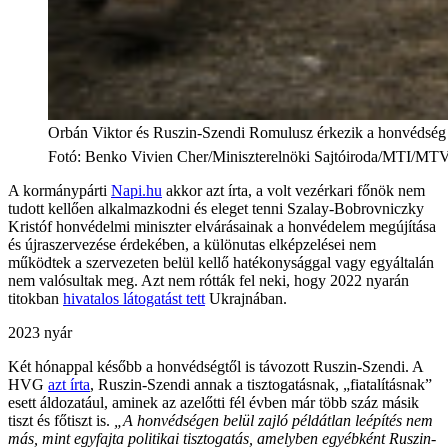
Orbán Viktor és Ruszin-Szendi Romulusz érkezik a honvédség ős
Fotó
:
Benko Vivien Cher/Miniszterelnöki Sajtóiroda/MTI/MT
A kormánypárti
Napi.hu
akkor azt írta, a volt vezérkari főnök nem
tudott kellően alkalmazkodni és eleget tenni Szalay-Bobrovniczky
Kristóf honvédelmi miniszter elvárásainak a honvédelem megújítása
és újraszervezése érdekében, a különutas elképzelései nem
működtek a szervezeten belül kellő hatékonysággal vagy egyáltalán
nem valósultak meg. Azt nem rótták fel neki, hogy 2022 nyarán
titokban
hivatalos látogatást tett
Ukrajnában.
2023 nyár
Két hónappal később a honvédségtől is távozott Ruszin-Szendi. A
HVG
azt írta
, Ruszin-Szendi annak a tisztogatásnak, „fiatalításnak”
esett áldozatául, aminek az azelőtti fél évben már több száz másik
tiszt és főtiszt is.
„A honvédségen belül zajló példátlan leépítés nem
más, mint egyfajta politikai tisztogatás, amelyben egyébként Ruszin-