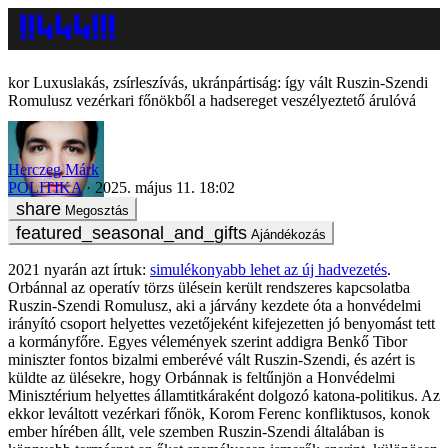
Luxuslakás, zsírleszívás, ukránpártiság: így vált Ruszin-Szendi
Romulusz vezérkari főnökből a hadsereget veszélyeztető árulóvá
Herczeg Márk
POLITIKA
2025. május 11. 18:02
Megosztás
Ajándékozás
2021 nyarán azt írtuk:
simulékonyabb lehet az új hadvezetés
.
Orbánnal az operatív törzs ülésein került rendszeres kapcsolatba
Ruszin-Szendi Romulusz, aki a járvány kezdete óta a honvédelmi
irányító csoport helyettes vezetőjeként kifejezetten jó benyomást tett
a kormányfőre. Egyes vélemények szerint addigra Benkő Tibor
miniszter fontos bizalmi emberévé vált Ruszin-Szendi, és azért is
küldte az ülésekre, hogy Orbánnak is feltűnjön a Honvédelmi
Minisztérium helyettes államtitkáraként dolgozó katona-politikus. Az
ekkor leváltott vezérkari főnök, Korom Ferenc konfliktusos, konok
ember hírében állt, vele szemben Ruszin-Szendi általában is