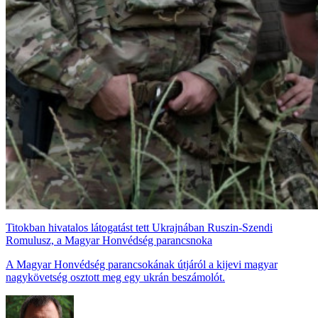
Titokban hivatalos látogatást tett Ukrajnában Ruszin-Szendi
Romulusz, a Magyar Honvédség parancsnoka
A Magyar Honvédség parancsokának útjáról a kijevi magyar
nagykövetség osztott meg egy ukrán beszámolót.