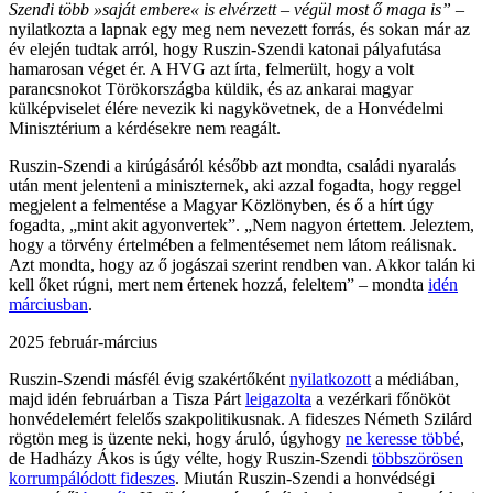
Szendi több »saját embere« is elvérzett – végül most ő maga is”
–
nyilatkozta a lapnak egy meg nem nevezett forrás, és sokan már az
év elején tudtak arról, hogy Ruszin-Szendi katonai pályafutása
hamarosan véget ér. A HVG azt írta, felmerült, hogy a volt
parancsnokot Törökországba küldik, és az ankarai magyar
külképviselet élére nevezik ki nagykövetnek, de a Honvédelmi
Minisztérium a kérdésekre nem reagált.
Ruszin-Szendi a kirúgásáról később azt mondta, családi nyaralás
után ment jelenteni a miniszternek, aki azzal fogadta, hogy reggel
megjelent a felmentése a Magyar Közlönyben, és ő a hírt úgy
fogadta, „mint akit agyonvertek”. „Nem nagyon értettem. Jeleztem,
hogy a törvény értelmében a felmentésemet nem látom reálisnak.
Azt mondta, hogy az ő jogászai szerint rendben van. Akkor talán ki
kell őket rúgni, mert nem értenek hozzá, feleltem” – mondta
idén
márciusban
.
2025 február-március
Ruszin-Szendi másfél évig szakértőként
nyilatkozott
a médiában,
majd idén februárban a Tisza Párt
leigazolta
a vezérkari főnököt
honvédelemért felelős szakpolitikusnak. A fideszes Németh Szilárd
rögtön meg is üzente neki, hogy áruló, úgyhogy
ne keresse többé
,
de Hadházy Ákos is úgy vélte, hogy Ruszin-Szendi
többszörösen
korrumpálódott fideszes
. Miután Ruszin-Szendi a honvédségi