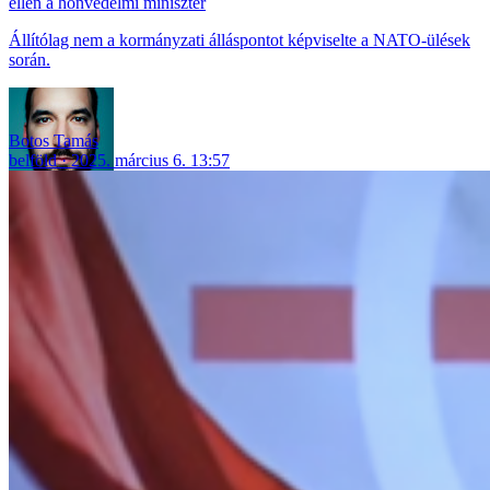
ellen a honvédelmi miniszter
Állítólag nem a kormányzati álláspontot képviselte a NATO-ülések
során.
Botos Tamás
belföld
2025. március 6. 13:57