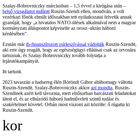
Szalay-Bobrovniczky márciusban – 1,5 évvel a kirúgása után –
belső vizsgálatot indított
Ruszin-Szendi ellen, mondván, a volt
vezérkari főnök elmúlt időszakban tett nyilatkozatai felvetik annak
gyanúját, hogy „a hivatalos NATO-ülések alkalmával nem a magyar
kormányzati álláspontot képviselte az orosz–ukrán háború
kérdésében”.
Ezután már
tb-finanszírozott zsírleszívással vádolták
Ruszin-Szendit,
aki erre úgy reagált, hogy az egészségügyi ellátásai csak az orvosára
tartoznak, és Szalay-Bobrovniczky tovább folytatja a
lejáratókampányát.
Itt tartunk
2023 tavaszán a hadsereg élén Böröndi Gábor altábornagy váltotta
Ruszin-Szendit. Szalay-Bobrovniczky akkor
azt mondta
, Ruszin-
Szendinek azért kell távoznia, mert elsősorban harcászati feladatokat
látott el, és az elhúzódó háború hadműveleti szintű tudást és
szakértelmet követel. Orbán most viszont azt közölte: ő rúgatta ki
Ruszin-Szendit.