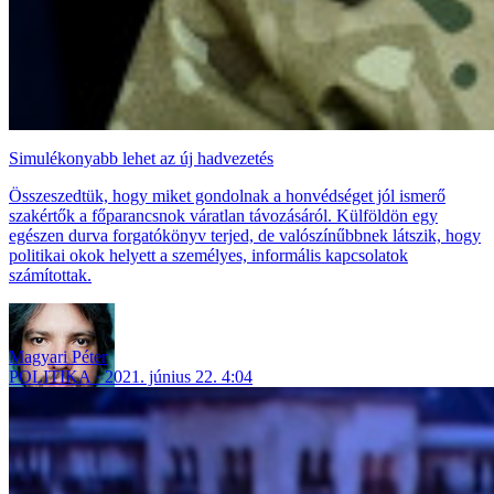
Simulékonyabb lehet az új hadvezetés
Összeszedtük, hogy miket gondolnak a honvédséget jól ismerő
szakértők a főparancsnok váratlan távozásáról. Külföldön egy
egészen durva forgatókönyv terjed, de valószínűbbnek látszik, hogy
politikai okok helyett a személyes, informális kapcsolatok
számítottak.
Magyari Péter
POLITIKA
2021. június 22. 4:04