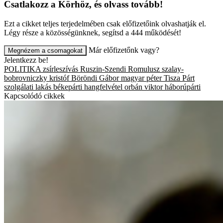
Csatlakozz a Körhöz, és olvass tovább!
Ezt a cikket teljes terjedelmében csak előfizetőink olvashatják el.
Légy része a közösségünknek, segítsd a 444 működését!
Már előfizetőnk vagy?
Megnézem a csomagokat
Jelentkezz be!
POLITIKA
zsírleszívás
Ruszin-Szendi Romulusz
szalay-
bobrovniczky kristóf
Böröndi Gábor
magyar péter
Tisza Párt
szolgálati lakás
békepárti
hangfelvétel
orbán viktor
háborúpárti
Kapcsolódó cikkek