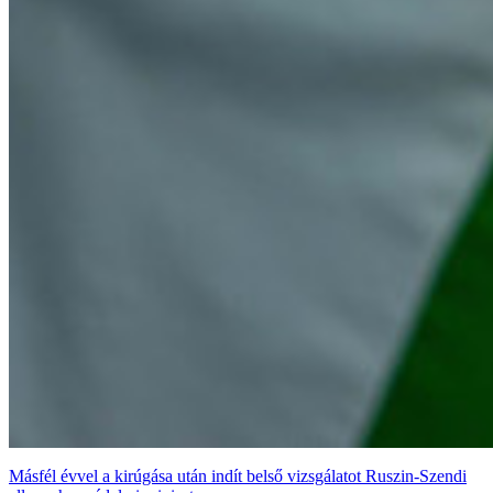
Másfél évvel a kirúgása után indít belső vizsgálatot Ruszin-Szendi