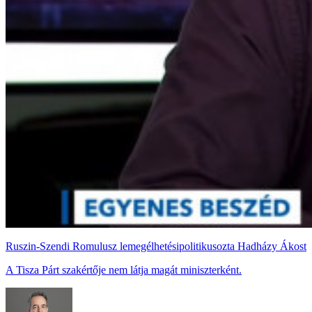
Ruszin-Szendi Romulusz lemegélhetésipolitikusozta Hadházy Ákost
A Tisza Párt szakértője nem látja magát miniszterként.