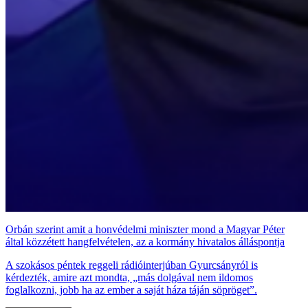
Orbán szerint amit a honvédelmi miniszter mond a Magyar Péter
által közzétett hangfelvételen, az a kormány hivatalos álláspontja
A szokásos péntek reggeli rádióinterjúban Gyurcsányról is
kérdezték, amire azt mondta, „más dolgával nem ildomos
foglalkozni, jobb ha az ember a saját háza táján söpröget”.