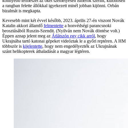
könnyebb természet az őket személyesen ismerők szerint, különösen
a rangban felette állókkal igyekezett minél jobban kijönni. Orbán
bizalmát is megkapta.
Kevesebb mint két évvel később, 2023. április 27-én viszont Novák
Katalin akkori államfő
felmentette
a honvédségi parancsnoki
beosztásából Ruszin-Szendit. (Nyilván nem Novák döntése volt.)
Éppen aznap jelent meg az
Átlátszón egy cikk arról
, hogy
Ukrajnába tartó katonai gépeket videóztak le a győri reptéren. A HM
többször is
kijelentette
, hogy nem engedélyezték az Ukrajnának
szánt helikopterek áthaladását a magyar légtéren.