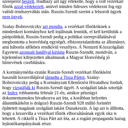
szerepéről
beszélt
, Hadházy azt úgy értékelte, hogy a volt vezérkari
főnök
azzal védekezett
, amivel minden fideszes védekezni fog egy
valódi rendszerváltás után. Ruszin-Szendi szerint a felsorolt ügyek
nem ügyek
.
Szalay-Bobrovniczky
azt mondta
, a vezérkari főnököknek a
mindenkori kormányhoz kell lojálisnak lenniük, el kell kerülniük a
pártpolitikát, Ruszin-Szendi pedig a politikai szerepvállalásával
megbontotta a honvédség egységét, elbizonytalanította az állományt,
ami háborús időkben rendkívül veszélyes. A Nemzeti Közszolgálati
Egyetem
azonnali hatállyal kirúgta
Ruszin-Szendit, mondván, a
kijelentései kifejezetten alkalmasak a Magyar Honvédség jó
hírnevének csorbítására.
A kormánymédia ezután Ruszin-Szendi vezérkari főnökként
használt luxusvillájával
támadta a Tisza Pártot
, Szalay-
Bobrovniczky pedig a Kormányzati Ellenőrzési Hivatalhoz fordult,
hogy
vizsgálják ki
Ruszin-Szendi ügyét. A szolgálati lakás sztoriját
az
Index
robbantotta február 21-én, amikor pénzügyi
dokumentumokra hivatkozva azt írta, a korábban helyettes
államtitkárként is dolgozó Ruszin-Szendi 928 millió forintért
építtetett magának szolgálati lakást Dunakeszin. A lap azt is állította,
hogy a luxusvilla a vezérkari főnök elbocsátásának egyik oka is
lehetett. A cikkről a Tisza Párt azt írta, az a rogáni propaganda hazug
lejáratókampányának része.