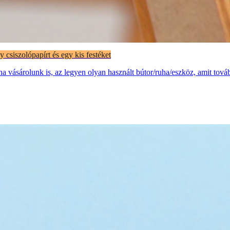
 csiszolópapírt és egy kis festéket
a vásárolunk is, az legyen olyan használt bútor/ruha/eszköz, amit tovább