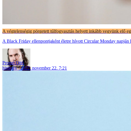
A végtelenségig pörgetett túlfogyasztás helyett inkább vegyünk elő egy
A Black Friday ellenpontjaként életre hívott Circular Monday napján h
Promó Ottó
hirdetés
2022. november 22. 7:21