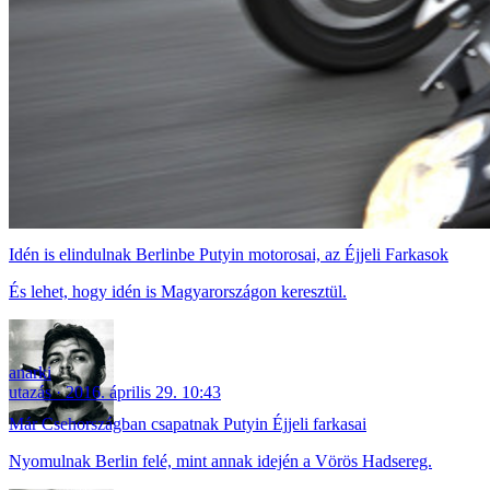
Idén is elindulnak Berlinbe Putyin motorosai, az Éjjeli Farkasok
És lehet, hogy idén is Magyarországon keresztül.
anarki
utazás
2016. április 29. 10:43
Már Csehországban csapatnak Putyin Éjjeli farkasai
Nyomulnak Berlin felé, mint annak idején a Vörös Hadsereg.