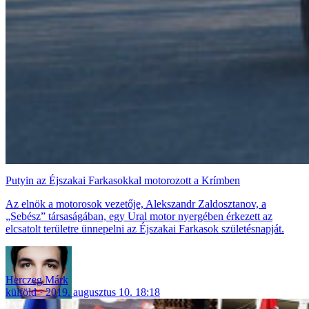
Putyin az Éjszakai Farkasokkal motorozott a Krímben
Az elnök a motorosok vezetője, Alekszandr Zaldosztanov, a
„Sebész” társaságában, egy Ural motor nyergében érkezett az
elcsatolt területre ünnepelni az Éjszakai Farkasok születésnapját.
Herczeg Márk
külföld
2019. augusztus 10. 18:18