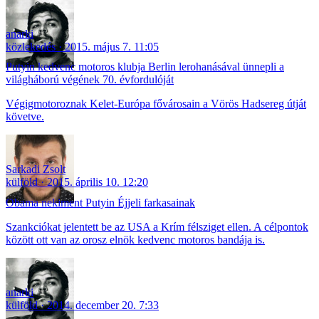
anarki
közlekedés
2015. május 7. 11:05
Putyin kedvenc motoros klubja Berlin lerohanásával ünnepli a
világháború végének 70. évfordulóját
Végigmotoroznak Kelet-Európa fővárosain a Vörös Hadsereg útját
követve.
Sarkadi Zsolt
külföld
2015. április 10. 12:20
Obama nekiment Putyin Éjjeli farkasainak
Szankciókat jelentett be az USA a Krím félsziget ellen. A célpontok
között ott van az orosz elnök kedvenc motoros bandája is.
anarki
külföld
2014. december 20. 7:33