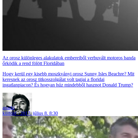
Az orosz különleges alakulatok embereiből verbuvált motoros banda
őrködik a rend fölött Floridában
Hogy kerül egy kisebb moszkványi orosz Sunny Isles Beachre? Mit
keresnek az orosz titkosszolgálat volt tagjai a floridai
ingatlanpiacon? És hogyan húz mindebből hasznot Donald Trump?
anarki
külföld
2017. július 8. 8:30