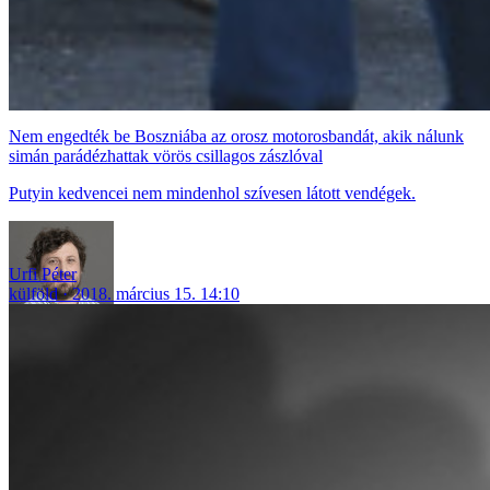
Nem engedték be Boszniába az orosz motorosbandát, akik nálunk
simán parádézhattak vörös csillagos zászlóval
Putyin kedvencei nem mindenhol szívesen látott vendégek.
Urfi Péter
külföld
2018. március 15. 14:10