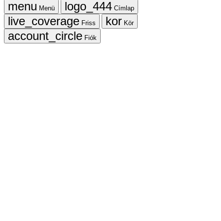
Menü
Címlap
Friss
Kör
Fiók