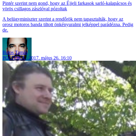
Pintér szerint nem gond, hogy az Éjjeli farkasok sarló-kalapácsos és
vörös csillagos zászlóval pózoltak
A belügyminiszter szerint a rendőrök nem tapasztalták, hogy az
orosz motoros banda tiltott önkényuralmi jelképpel parádézna. Pedig
de.
Botos Tamás
POLITIKA
2017. május 26. 16:10