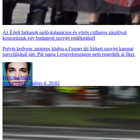
Az Éjjeli farkasok sarló-kalapácsos és vörös csillagos zászlóval
koszorúztak egy budapesti szovjet emlékműnél
Putyin kedvenc motoros klubja a Fiumei úti Sírkert szovjet katonai
parcellájánál járt. Pár napja Lengyelországon nem engedték át őket.
Herczeg Márk
motor
2017. május 4. 20:02