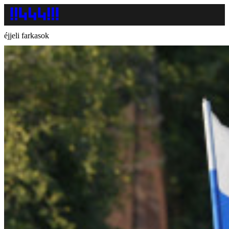
éjjeli farkasok