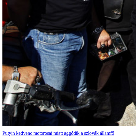
Putyin kedvenc motorosai miatt aggódik a szlovák államfő