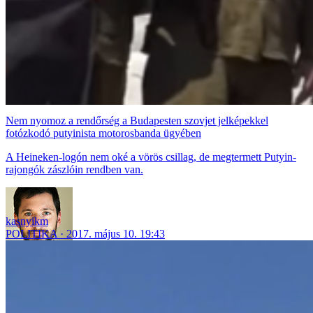
Nem nyomoz a rendőrség a Budapesten szovjet jelképekkel
fotózkodó putyinista motorosbanda ügyében
A Heineken-logón nem oké a vörös csillag, de megtermett Putyin-
rajongók zászlóin rendben van.
kasnyikm
POLITIKA
2017. május 10. 19:43