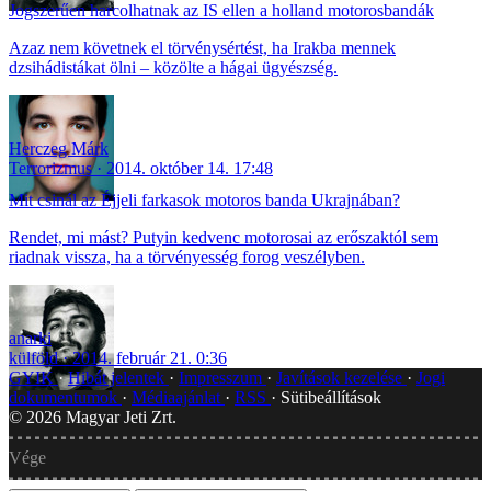
Jogszerűen harcolhatnak az IS ellen a holland motorosbandák
Azaz nem követnek el törvénysértést, ha Irakba mennek
dzsihádistákat ölni – közölte a hágai ügyészség.
Herczeg Márk
Terrorizmus
2014. október 14. 17:48
Mit csinál az Éjjeli farkasok motoros banda Ukrajnában?
Rendet, mi mást? Putyin kedvenc motorosai az erőszaktól sem
riadnak vissza, ha a törvényesség forog veszélyben.
anarki
külföld
2014. február 21. 0:36
GYIK
Hibát jelentek
Impresszum
Javítások kezelése
Jogi
dokumentumok
Médiaajánlat
RSS
Sütibeállítások
©
2026
Magyar Jeti Zrt.
Vége