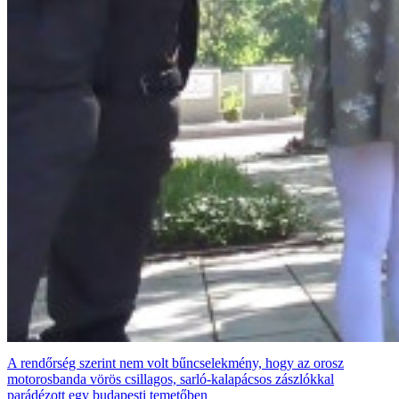
A rendőrség szerint nem volt bűncselekmény, hogy az orosz
motorosbanda vörös csillagos, sarló-kalapácsos zászlókkal
parádézott egy budapesti temetőben