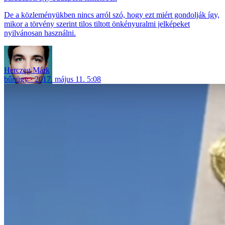
De a közleményükben nincs arról szó, hogy ezt miért gondolják így,
mikor a törvény szerint tilos tiltott önkényuralmi jelképeket
nyilvánosan használni.
Herczeg Márk
bűnügy
2017. május 11. 5:08