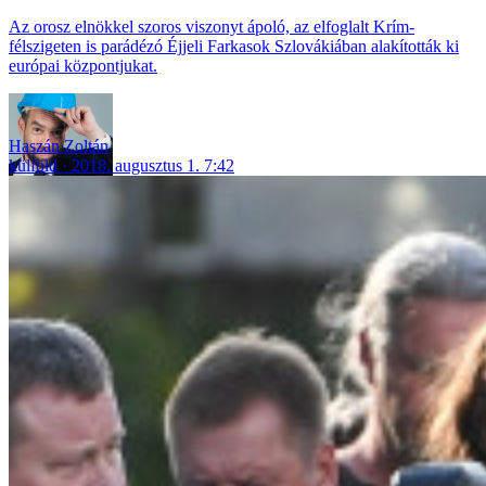
Az orosz elnökkel szoros viszonyt ápoló, az elfoglalt Krím-
félszigeten is parádézó Éjjeli Farkasok Szlovákiában alakították ki
európai központjukat.
Haszán Zoltán
külföld
2018. augusztus 1. 7:42