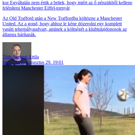
Egyáltalán nem értik a britek, hogy miért az ő pénzükből kellene
felépíteni Manchester Eiffel-tornyát
Az Old Trafford után a New Traffordba költözne a Manchester
United. Az a gond, hogy ahhoz le kéne dózerolni egy komplett
vasúti teherpályaudvart, aminek a költségét a klubtulajdonosok az
államra hárítanák.
Tóth-Szenesi Attila
foci
2025. augusztus 29. 19:01