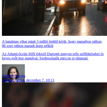
A hatalmas vihar miatt 3 millió brittől kérik, hogy maradjon otthon,
86 ezer otthon maradt áram nélkül
Az Atlanti-óceán felől érkező Darragh nagyon erős széllökéseket és
heves esőt hoz magával. Szoboszlaiék meccse is elmarad.
Székely Sarolta
időjárás
2024. december 7. 10:13