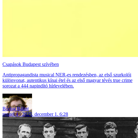
Csapások Budapest szívében
Antipropagandista musical NER-es rendezésben, az első szurkolói
különvonat, autentikus kínai étel és az első magyar tévés true crime
sorozat a 444 napindító hírlevelében.
Bódog Bálint
reggel 4
2025. december 1. 6:28