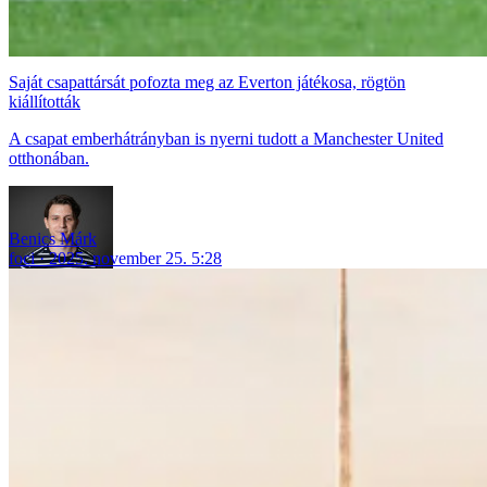
Saját csapattársát pofozta meg az Everton játékosa, rögtön
kiállították
A csapat emberhátrányban is nyerni tudott a Manchester United
otthonában.
Benics Márk
foci
2025. november 25. 5:28