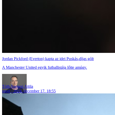
Jordan Pickford (Everton) kapta az idei Puskás-díjas gólt
A Manchester United egyik futballistája lőtte amúgy.
Tóth-Szenesi Attila
sport
2024. december 17. 18:55