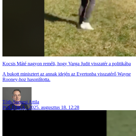
Kocsis Máté nagyon reméli, hogy Varga Judit visszatér a politikába
A bukott minisztert az annak idején az Evertonba visszatérő Wayne
Rooney-hoz hasonlította.
Tóth-Szenesi Attila
POLITIKA
2025. augusztus 18. 12:28