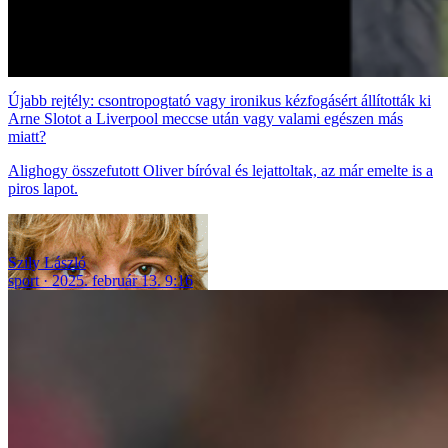
Újabb rejtély: csontropogtató vagy ironikus kézfogásért állították ki
Arne Slotot a Liverpool meccse után vagy valami egészen más
miatt?
Alighogy összefutott Oliver bíróval és lejattoltak, az már emelte is a
piros lapot.
Szily László
sport
2025. február 13. 9:16