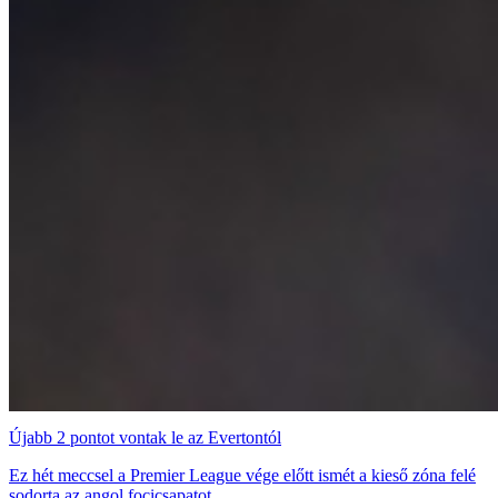
Újabb 2 pontot vontak le az Evertontól
Ez hét meccsel a Premier League vége előtt ismét a kieső zóna felé
sodorta az angol focicsapatot.