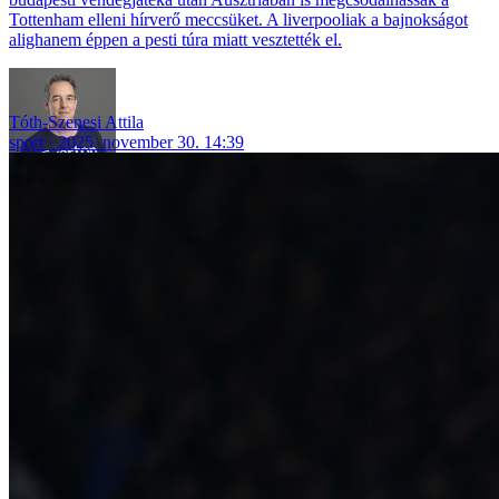
Tottenham elleni hírverő meccsüket. A liverpooliak a bajnokságot
alighanem éppen a pesti túra miatt vesztették el.
Tóth-Szenesi Attila
sport
2025. november 30. 14:39