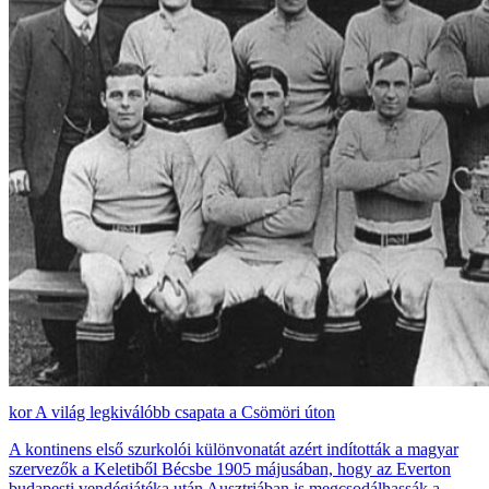
A világ legkiválóbb csapata a Csömöri úton
A kontinens első szurkolói különvonatát azért indították a magyar
szervezők a Keletiből Bécsbe 1905 májusában, hogy az Everton
budapesti vendégjátéka után Ausztriában is megcsodálhassák a