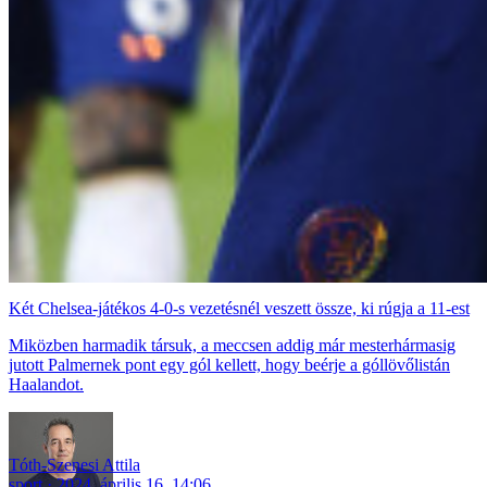
Két Chelsea-játékos 4-0-s vezetésnél veszett össze, ki rúgja a 11-est
Miközben harmadik társuk, a meccsen addig már mesterhármasig
jutott Palmernek pont egy gól kellett, hogy beérje a góllövőlistán
Haalandot.
Tóth-Szenesi Attila
sport
2024. április 16. 14:06