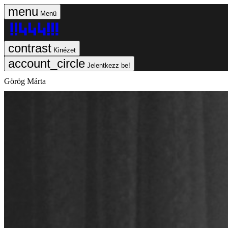
Menü
Kinézet
Jelentkezz be!
Görög Márta