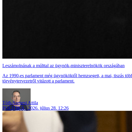
Leszámolnának a múlttal az ügynök-miniszterelnökök országában
Az 1990-es parlament még ügynököktől hemzsegett, a mai, tiszás több
törvénytervezetről vitázott a parlament.
Tóth-Szenesi Attila
POLITIKA
2026. július 28. 12:26