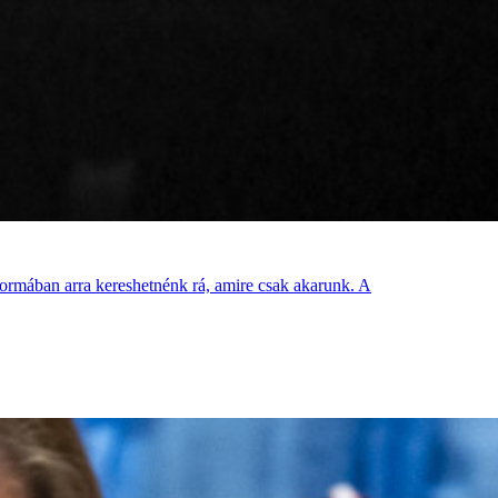
formában arra kereshetnénk rá, amire csak akarunk. A