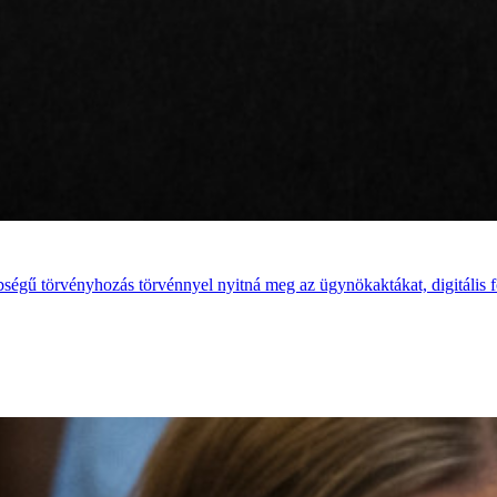
ségű törvényhozás törvénnyel nyitná meg az ügynökaktákat, digitális 