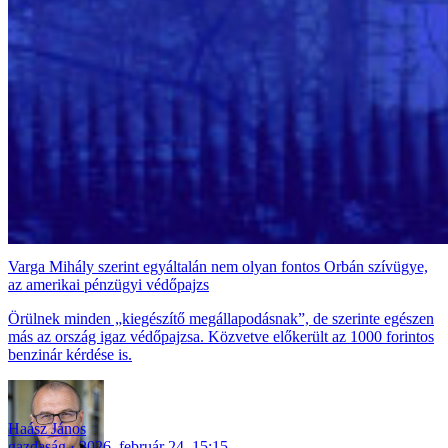
Varga Mihály szerint egyáltalán nem olyan fontos Orbán szívügye,
az amerikai pénzügyi védőpajzs
Örülnek minden „kiegészítő megállapodásnak”, de szerinte egészen
más az ország igaz védőpajzsa. Közvetve előkerült az 1000 forintos
benzinár kérdése is.
Haász János
gazdaság
2026. február 24. 15:15