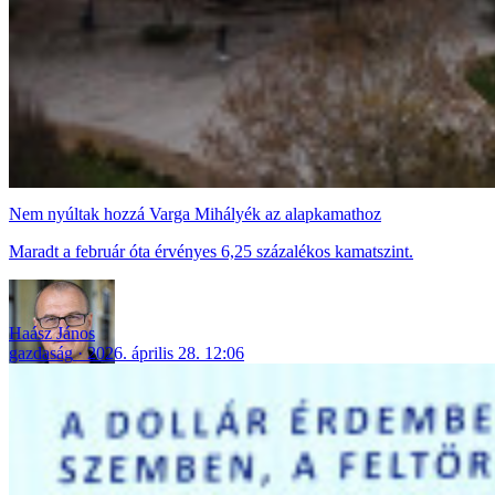
Nem nyúltak hozzá Varga Mihályék az alapkamathoz
Maradt a február óta érvényes 6,25 százalékos kamatszint.
Haász János
gazdaság
2026. április 28. 12:06