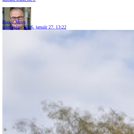
Haász János
gazdaság
2026. január 27. 13:22