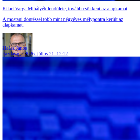
Kitart Varga Mihályék lendülete, tovább csökkent az alapkamat
A mostani döntéssel több mint négyéves mélypontra került az
alapkamat.
Haász János
gazdaság
2026. július 21. 12:12