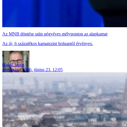
Az MNB döntése után négyéves mélyponton az alapkamat
Az új, 6 százalékos kamatszint holnaptól érvényes.
Haász János
gazdaság
2026. június 23. 12:05