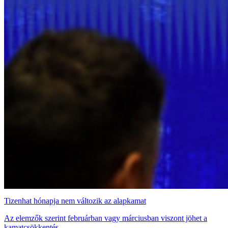
Tizenhat hónapja nem változik az alapkamat
Az elemzők szerint februárban vagy márciusban viszont jöhet a
kamatcsökkentés.