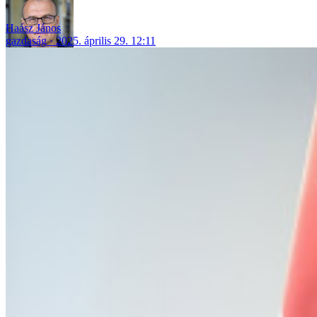
Haász János
gazdaság
2025. április 29. 12:11