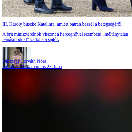
III. Károly büszke Katalinra, amiért bátran beszél a betegségéről
A brit miniszterelnök viszont a hercegnővel szembeni „méltánytalan
bánásmóddal” vádolta a sajtót.
Diószegi-Horváth Nóra
külföld
2024. március 23. 6:55