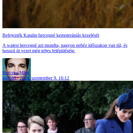
Befejezték Katalin hercegné kemoterápiás kezelését
A walesi hercegné azt mondta, nagyon nehéz időszakon van túl, és
hosszú út vezet még teljes felépüléséig.
Herczeg Márk
külföld
2024. szeptember 9. 16:12