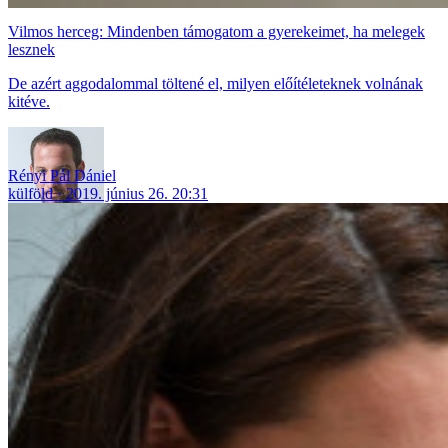
Vilmos herceg: Mindenben támogatom a gyerekeimet, ha melegek
lesznek
De azért aggodalommal töltené el, milyen előítéleteknek volnának
kitéve.
Rényi Pál Dániel
külföld
2019. június 26. 20:31