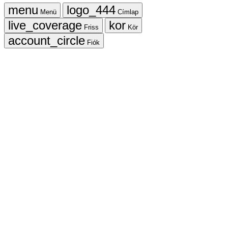
Menü
Címlap
Friss
Kör
Fiók