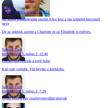
erdelyip
életmód
2015. május 2. 18:23
Az angol fogadóirodák szerint Alice lesz a ma született hercegnő
neve
De az oddsok szerint a Charlotte és az Elizabeth is esélyes.
Sarkadi Zsolt
külföld
2015. május 2. 12:46
Hamarosan érkezik a rojál baba
Kati már vajúdik, Vili bevitte a kórházba.
Sarkadi Zsolt
külföld
2015. május 2. 7:29
Gyuri herceg egy erszényesnyúllal tárgyalt