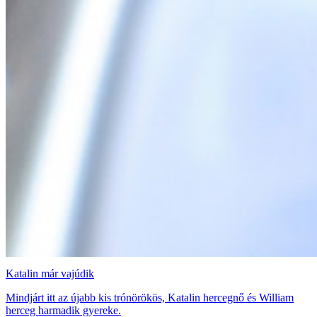
Katalin már vajúdik
Mindjárt itt az újabb kis trónörökös, Katalin hercegnő és William
herceg harmadik gyereke.