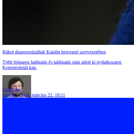
Rákot diagnosztizáltak Katalin hercegné szervezetében
Több hónapos hallgatás és találgatás után adott ki nyilatkozatot.
Kemoterápiát kap.
Urfi Péter
külföld
2024. március 22. 18:11