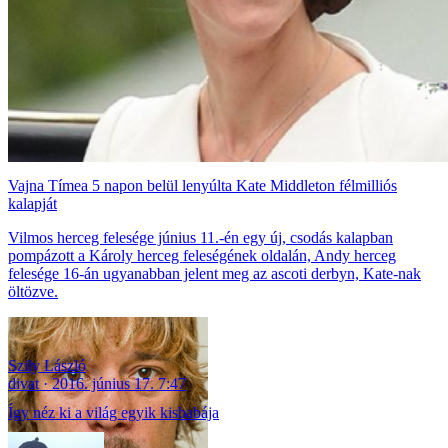
Vajna Tímea 5 napon belül lenyúlta Kate Middleton félmilliós
kalapját
Vilmos herceg felesége június 11.-én egy új, csodás kalapban
pompázott a Károly herceg feleségének oldalán, Andy herceg
felesége 16-án ugyanabban jelent meg az ascoti derbyn, Kate-nak
öltözve.
Szily László
divat
2016. június 17. 7:47
Így néz ki a világ egyik kisbabája