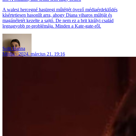
A walesi hercegné hasüregi műtétjét övező médiaérdeklődés
kísértetiesen hasonlít arra, ahogy Diana viharos múltját és
magánéletét kezelte a sajtó. De nem ez a brit királyi család
legnagyobb pr-problémája. Minden a Kate-gate-ről.
Solti Hanna
Média
2024. március 21. 19:16