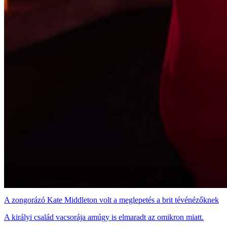
A zongorázó Kate Middleton volt a meglepetés a brit tévénézőknek
A királyi család vacsorája amúgy is elmaradt az omikron miatt.