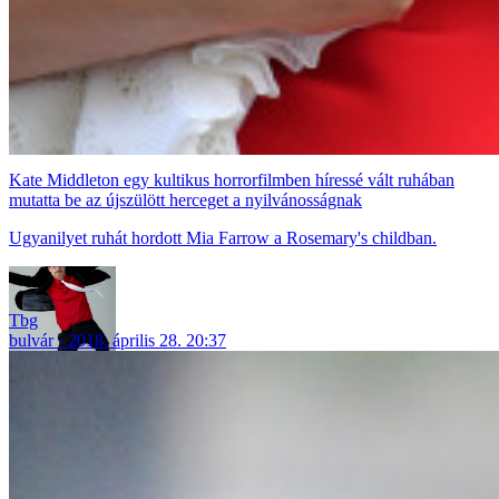
Kate Middleton egy kultikus horrorfilmben híressé vált ruhában
mutatta be az újszülött herceget a nyilvánosságnak
Ugyanilyet ruhát hordott Mia Farrow a Rosemary's childban.
Tbg
bulvár
2018. április 28. 20:37