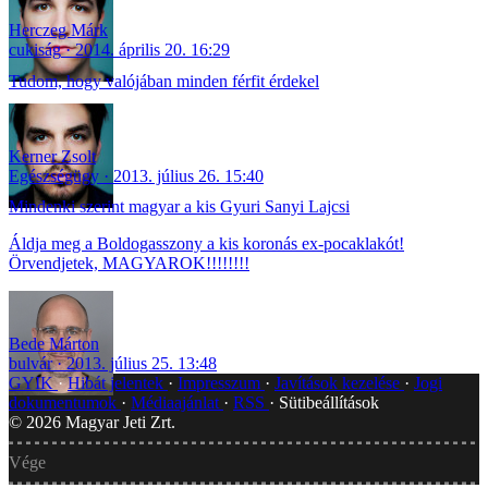
Herczeg Márk
cukiság
2014. április 20. 16:29
Tudom, hogy valójában minden férfit érdekel
Kerner Zsolt
Egészségügy
2013. július 26. 15:40
Mindenki szerint magyar a kis Gyuri Sanyi Lajcsi
Áldja meg a Boldogasszony a kis koronás ex-pocaklakót!
Örvendjetek, MAGYAROK!!!!!!!!
Bede Márton
bulvár
2013. július 25. 13:48
GYIK
Hibát jelentek
Impresszum
Javítások kezelése
Jogi
dokumentumok
Médiaajánlat
RSS
Sütibeállítások
©
2026
Magyar Jeti Zrt.
Vége