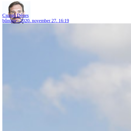
Csurgó Dénes
bűnügy
2020. november 27. 16:19