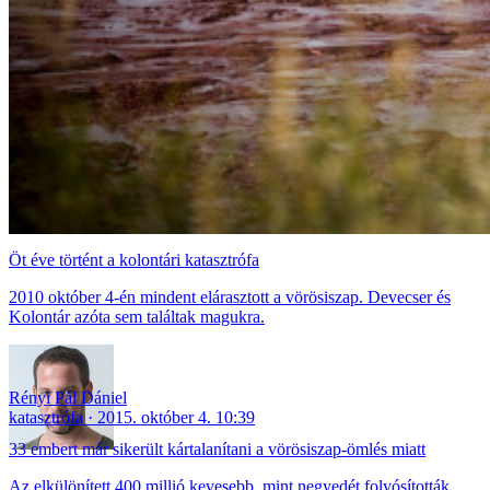
Öt éve történt a kolontári katasztrófa
2010 október 4-én mindent elárasztott a vörösiszap. Devecser és
Kolontár azóta sem találtak magukra.
Rényi Pál Dániel
katasztrófa
2015. október 4. 10:39
33 embert már sikerült kártalanítani a vörösiszap-ömlés miatt
Az elkülönített 400 millió kevesebb, mint negyedét folyósították