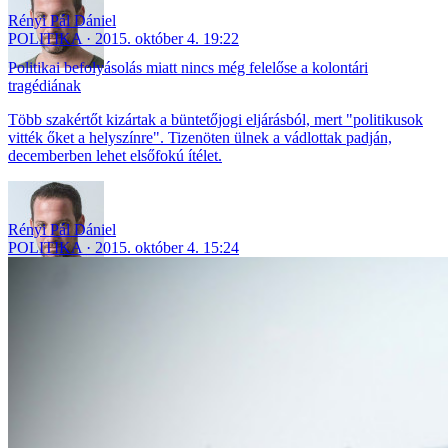
Rényi Pál Dániel
POLITIKA
2015. október 4. 19:22
Politikai befolyásolás miatt nincs még felelőse a kolontári
tragédiának
Több szakértőt kizártak a büntetőjogi eljárásból, mert "politikusok
vitték őket a helyszínre". Tizenöten ülnek a vádlottak padján,
decemberben lehet elsőfokú ítélet.
Rényi Pál Dániel
POLITIKA
2015. október 4. 15:24