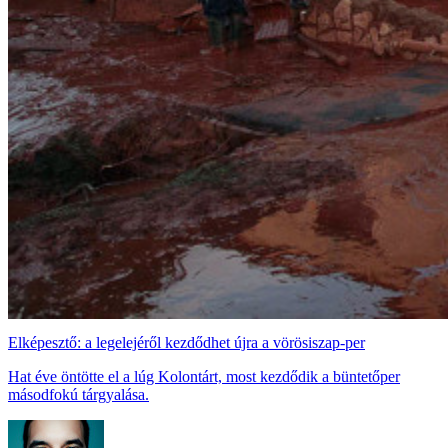
Elképesztő: a legelejéről kezdődhet újra a vörösiszap-per
Hat éve öntötte el a lúg Kolontárt, most kezdődik a büntetőper
másodfokú tárgyalása.