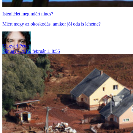
Istenítélet meg miért nincs?
Miért megy az okoskodás, amikor jól oda is lehetne?
Magyari Péter
bűnügy
2016. február 1. 8:55