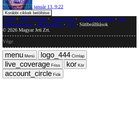
Horváth Bence
bűnügy
2015. január 13. 9:22
Korábbi cikkek betöltése
GYIK
Hibát jelentek
Impresszum
Javítások kezelése
Jogi
dokumentumok
Médiaajánlat
RSS
Sütibeállítások
©
2026
Magyar Jeti Zrt.
Vége
Menü
Címlap
Friss
Kör
Fiók