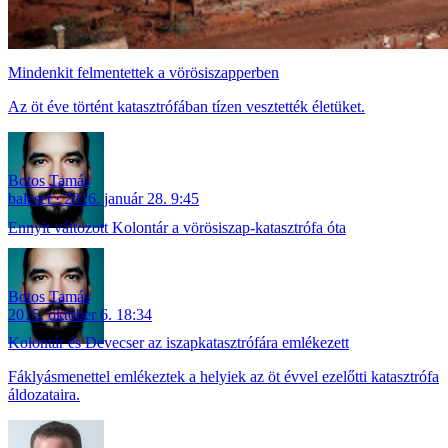
Mindenkit felmentettek a vörösiszapperben
Az öt éve történt katasztrófában tízen vesztették életüket.
Botos Tamás
baleset
2016. január 28. 9:45
Ennyit változott Kolontár a vörösiszap-katasztrófa óta
Botos Tamás
2015. október 6. 18:34
Kolontár és Devecser az iszapkatasztrófára emlékezett
Fáklyásmenettel emlékeztek a helyiek az öt évvel ezelőtti katasztrófa
áldozataira.