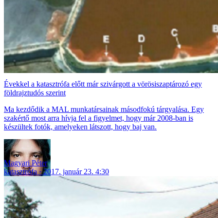
Évekkel a katasztrófa előtt már szivárgott a vörösiszaptározó egy
földrajztudós szerint
Ma kezdődik a MAL munkatársainak másodfokú tárgyalása. Egy
szakértő most arra hívja fel a figyelmet, hogy már 2008-ban is
készültek fotók, amelyeken látszott, hogy baj van.
Magyari Péter
katasztrófa
2017. január 23. 4:30