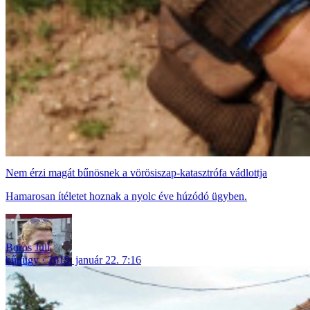
Nem érzi magát bűnösnek a vörösiszap-katasztrófa vádlottja
Hamarosan ítéletet hoznak a nyolc éve húzódó ügyben.
Boros Juli
bűnügy
2019. január 22. 7:16