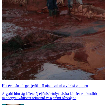
Hat év után a legelejéről kell újrakezdeni a vörösiszap-pert
A győri bíróság ítélete új eljárás lefolytatására kötelezte a korábban
mindegyik vádlottat felmentő veszprémi bíróságot.