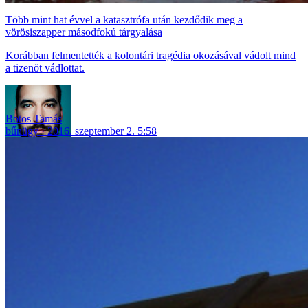
Több mint hat évvel a katasztrófa után kezdődik meg a
vörösiszapper másodfokú tárgyalása
Korábban felmentették a kolontári tragédia okozásával vádolt mind
a tizenöt vádlottat.
Botos Tamás
bűnügy
2016. szeptember 2. 5:58