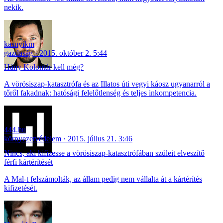
nekik.
kasnyikm
gazdaság
2015. október 2. 5:44
Hány Kolontár kell még?
A vörösiszap-katasztrófa és az Illatos úti vegyi káosz ugyanarról a
tőről fakadnak: hatósági felelőtlenség és teljes inkompetencia.
444.hu
környezetvédelem
2015. július 21. 3:46
Nincs, aki kifizesse a vörösiszap-katasztrófában szüleit elveszítő
férfi kártérítését
A Mal-t felszámolták, az állam pedig nem vállalta át a kártérítés
kifizetését.