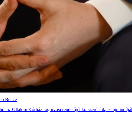
abó Bence
ől az Oltalom Kórház fogorvosi rendelőjét korszerűsítik, és újraindítják