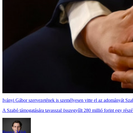
Iványi Gábor szervezetének is személyesen vitte el az adományát Sz
A Szabó támogatására tavasszal összegyűlt 280 millió forint egy részéb
Benics Márk