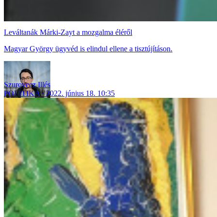
Leváltanák Márki-Zayt a mozgalma éléről
Magyar György ügyvéd is elindul ellene a tisztújításon.
Szurovecz Illés
POLITIKA
2022. június 18. 10:35