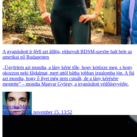
A gyanúsított ír férfi azt állítja, eldurvult BDSM-szexbe halt bele az
amerikai nő Budapesten
„Ügyfelem azt mondta, a lány kérte tőle, hogy kötözze meg, s hogy
okozzon neki fájdalmat, mert attól hátha jobban izgalomba jön. A fiú
azt mondta, hogy ő ilyet még nem csinált, de a lány kérésére
megtette” – mondta Magyar György, a gyanúsított védőügyvédje.
Herczeg Márk
bűnügy
2024. november 15. 13:52