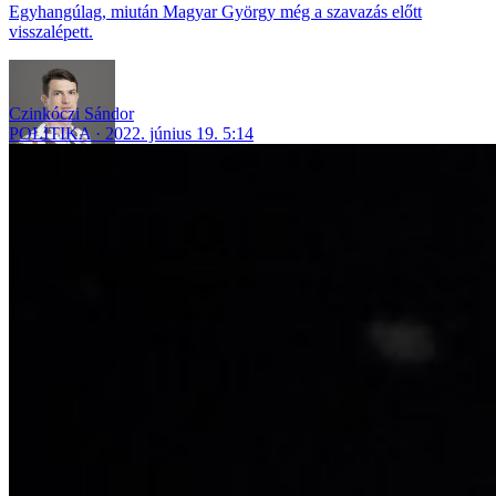
Egyhangúlag, miután Magyar György még a szavazás előtt
visszalépett.
Czinkóczi Sándor
POLITIKA
2022. június 19. 5:14