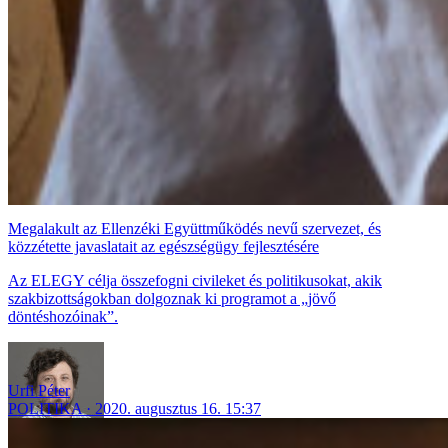
Megalakult az Ellenzéki Együttműködés nevű szervezet, és
közzétette javaslatait az egészségügy fejlesztésére
Az ELEGY célja összefogni civileket és politikusokat, akik
szakbizottságokban dolgoznak ki programot a „jövő
döntéshozóinak”.
Urfi Péter
POLITIKA
2020. augusztus 16. 15:37