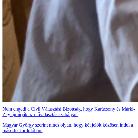
Nem engedi a Civil Választási Bizottság, hogy Karácsony és Márki-
Zay újraírják az előválasztás szabályait
Magyar György szerint nincs olyan, hogy két jelölt közösen indul a
második fordulóban.