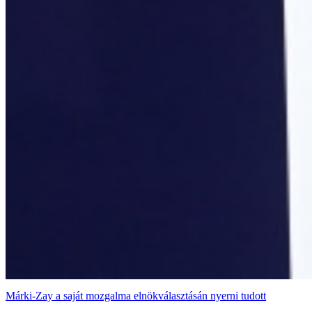
Márki-Zay a saját mozgalma elnökválasztásán nyerni tudott