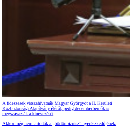
A fideszesek visszahívatnák Magyar Györgyöt a II. Kerületi
Közbiztonsági Alapítvány éléről, pedig decemberben ők is
megszavazták a kinevezését
Akkor még nem tartották a „börtönbiznisz” nyerészkedőjének.