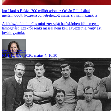
Hankó Balázs 300 milliót adott az Orbán Ráhel által
megálmodott, közpénzből létrehozott immerzív színháznak is
A leköszönő kulturális miniszter saját hatáskörben ítélte meg a
támogatást. Ezekről senki mással nem kell egyeztetnie, vagy azt
jóváhagyatnia.
Székely Sarolta
KULTÚRA
2026. május 4. 16:30