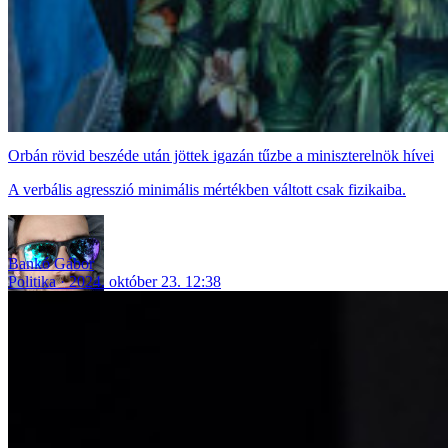
Orbán rövid beszéde után jöttek igazán tűzbe a miniszterelnök hívei
A verbális agresszió minimális mértékben váltott csak fizikaiba.
Bankó Gábor
Politika
2024. október 23. 12:38