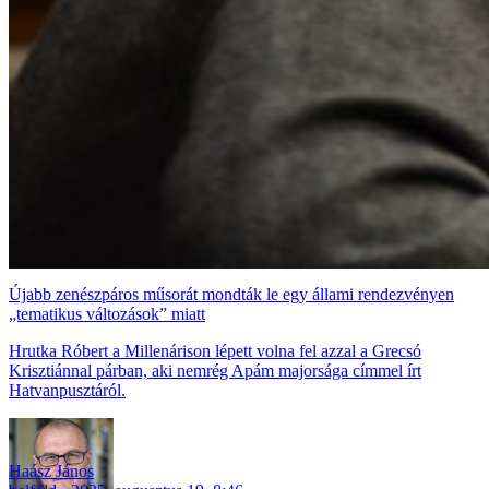
Újabb zenészpáros műsorát mondták le egy állami rendezvényen
„tematikus változások” miatt
Hrutka Róbert a Millenárison lépett volna fel azzal a Grecsó
Krisztiánnal párban, aki nemrég Apám majorsága címmel írt
Hatvanpusztáról.
Haász János