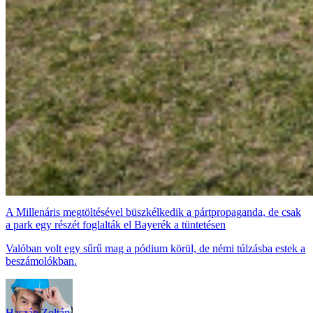
A Millenáris megtöltésével büszkélkedik a pártpropaganda, de csak
a park egy részét foglalták el Bayerék a tüntetésen
Valóban volt egy sűrű mag a pódium körül, de némi túlzásba estek a
beszámolókban.
Haszán Zoltán