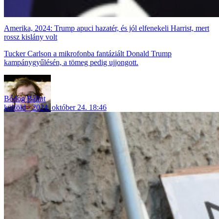
Amerika, 2024: Trump apuci hazatér, és jól elfenekeli Harrist, mert
rossz kislány volt
Tucker Carlson a mikrofonba fantáziált Donald Trump
kampánygyűlésén, a tömeg pedig ujjongott.
Bódog Bálint
külföld
2024. október 24. 18:46