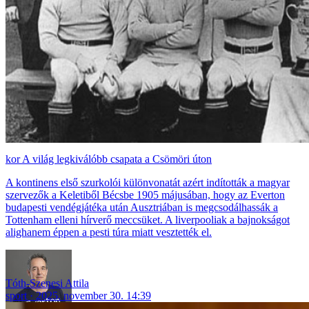
A világ legkiválóbb csapata a Csömöri úton
A kontinens első szurkolói különvonatát azért indították a magyar
szervezők a Keletiből Bécsbe 1905 májusában, hogy az Everton
budapesti vendégjátéka után Ausztriában is megcsodálhassák a
Tottenham elleni hírverő meccsüket. A liverpooliak a bajnokságot
alighanem éppen a pesti túra miatt vesztették el.
Tóth-Szenesi Attila
sport
2025. november 30. 14:39