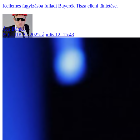
Kellemes fagyizásba fulladt Bayerék Tisza elleni tüntetése.
Ács Dániel
POLITIKA
2025. április 12. 15:43