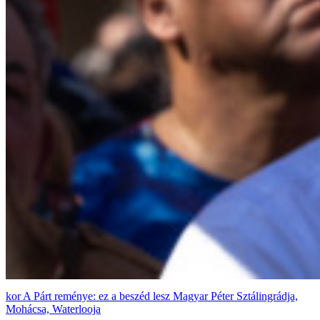
A Párt reménye: ez a beszéd lesz Magyar Péter Sztálingrádja,
Mohácsa, Waterlooja