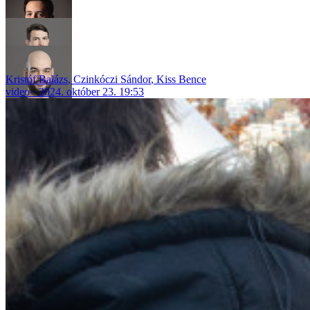
Kristóf Balázs
,
Czinkóczi Sándor
,
Kiss Bence
video
2024. október 23. 19:53