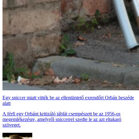
Egy sniccer miatt vitték be az ellentüntető exrendőrt Orbán beszéde
alatt
A férfi egy Orbánt kritizáló táblát csempészett be az 1956-os
megemlékezésre, amelyről sniccerrel szedte le az azt eltakaró
szöveget.