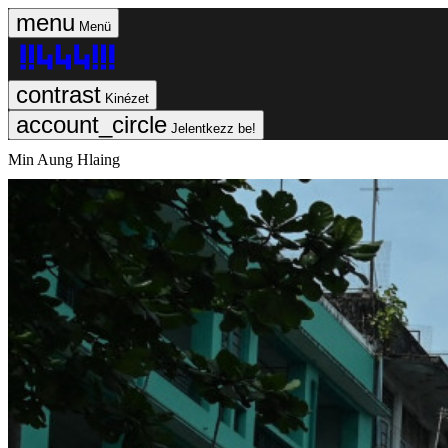
Menü
Kinézet
Jelentkezz be!
Min Aung Hlaing