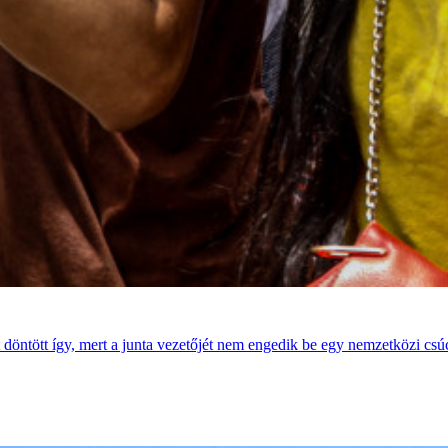
öntött így, mert a junta vezetőjét nem engedik be egy nemzetközi csúc