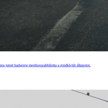
ra jutott hadsereg meghosszabbította a rendkívüli állapotot.