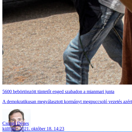
5600 bebörtönzött tüntetőt enged szabadon a mianmari junta
A demokratikusan megválasztott kormányt megpuccsoló vezetés azért d
Csurgó Dénes
külföld
2021. október 18. 14:23