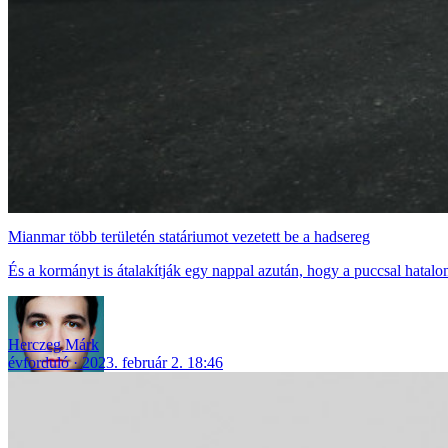
Mianmar több területén statáriumot vezetett be a hadsereg
És a kormányt is átalakítják egy nappal azután, hogy a puccsal hatalom
Herczeg Márk
évforduló
2023. február 2. 18:46