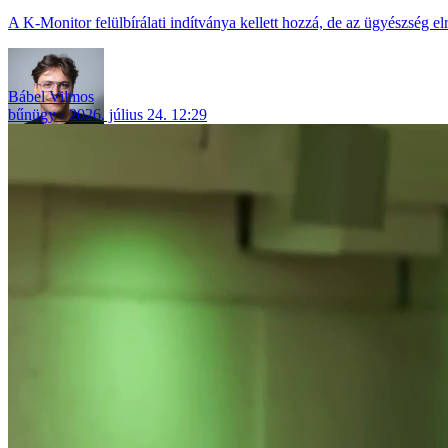
A K-Monitor felülbírálati indítványa kellett hozzá, de az ügyészség e
Bábel Vilmos
bűnügy
2026. július 24. 12:29