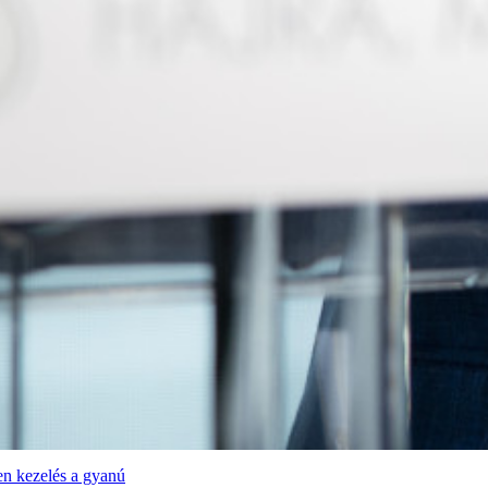
en kezelés a gyanú