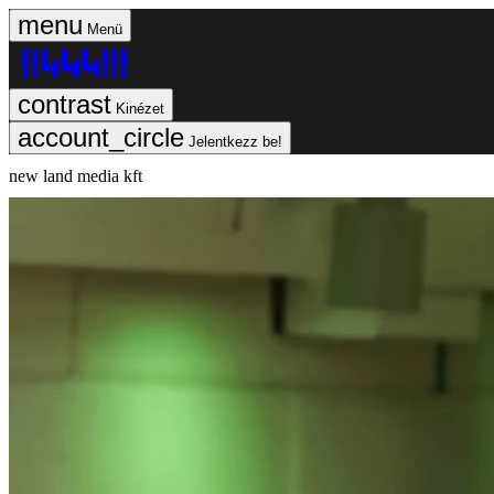
Menü
Kinézet
Jelentkezz be!
new land media kft