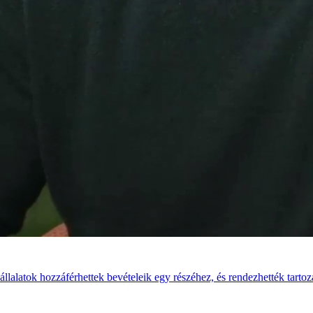
llalatok hozzáférhettek bevételeik egy részéhez, és rendezhették tartoz