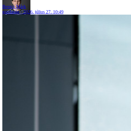
Benics Márk
gazdaság
2026. július 27. 10:49