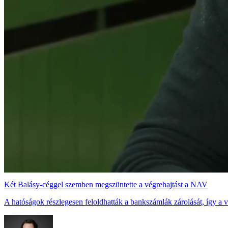
Két Balásy-céggel szemben megszüntette a végrehajtást a NAV
A hatóságok részlegesen feloldhatták a bankszámlák zárolását, így a vá