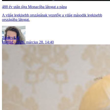
488 év után újra Monacóba látogat a pápa
A világ legkisebb országának vezetője a világ második legkisebb
országába látogat.
Takács Lili
külföld
2026. március 28. 14:40