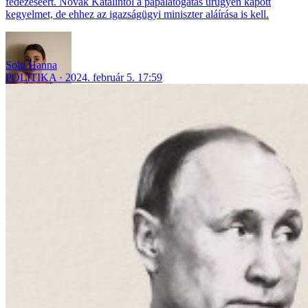
fedezéséért. Novák Katalintól a pápalátogatás ürügyén kapott
kegyelmet, de ehhez az igazságügyi miniszter aláírása is kell.
Solti Hanna
POLITIKA
2024. február 5. 17:59