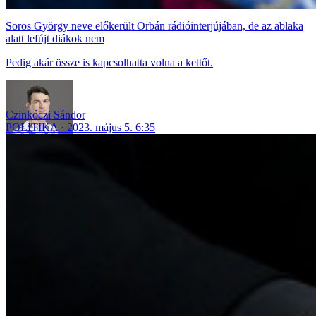
Soros György neve előkerült Orbán rádióinterjújában, de az ablaka
alatt lefújt diákok nem
Pedig akár össze is kapcsolhatta volna a kettőt.
Czinkóczi Sándor
POLITIKA
2023. május 5. 6:35