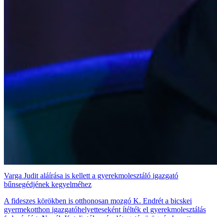
Varga Judit aláírása is kellett a gyerekmolesztáló igazgató
bűnsegédjének kegyelméhez
A fideszes körökben is otthonosan mozgó K. Endrét a bicskei
gyermekotthon igazgatóhelyetteseként ítélték el gyerekmolesztálás