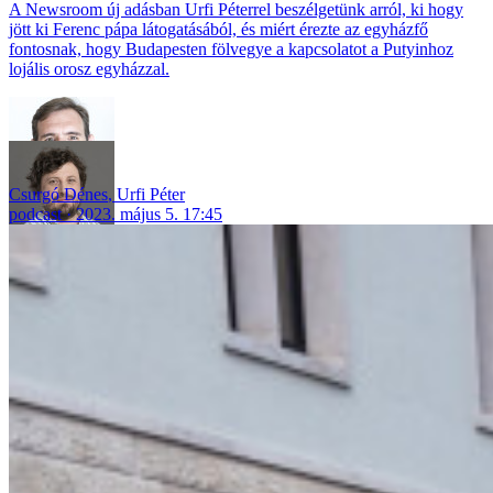
A Newsroom új adásban Urfi Péterrel beszélgetünk arról, ki hogy
jött ki Ferenc pápa látogatásából, és miért érezte az egyházfő
fontosnak, hogy Budapesten fölvegye a kapcsolatot a Putyinhoz
lojális orosz egyházzal.
Csurgó Dénes
,
Urfi Péter
podcast
2023. május 5. 17:45