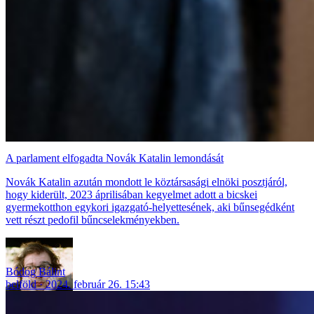
A parlament elfogadta Novák Katalin lemondását
Novák Katalin azután mondott le köztársasági elnöki posztjáról,
hogy kiderült, 2023 áprilisában kegyelmet adott a bicskei
gyermekotthon egykori igazgató-helyettesének, aki bűnsegédként
vett részt pedofil bűncselekményekben.
Bódog Bálint
belföld
2024. február 26. 15:43