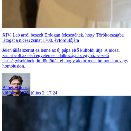
XIV. Leó arról beszélt Erdogan feleségének, hogy Törökországba
látogat a niceai zsinat 1700. évfordulójára
Jelen állás szerint ez lenne az új pápa első külföldi útja. A niceai
zsinat volt az első egyetemes találkozója az egyház vezető
tisztségviselőinek, itt döntötték el, hogy akkor most homousion vagy
homoiusion.
Bábel Vilmos
külföld
2025. július 2. 17:24