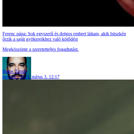
Ferenc pápa: Sok egyszerű és dolgos embert láttam, akik büszkén
őrzik a saját gyökereikhez való kötődést
Megköszönte a szeretetteljes fogadtatást.
Botos Tamás
egyház
2023. május 3. 12:17