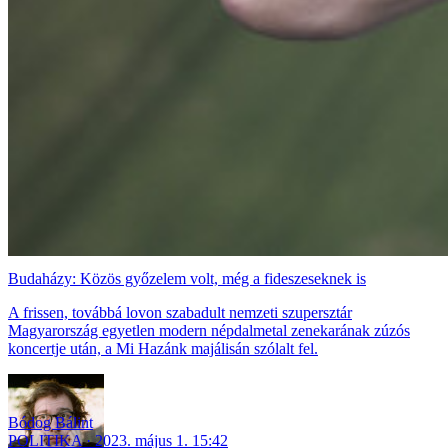
Budaházy: Közös győzelem volt, még a fideszeseknek is
A frissen, továbbá lovon szabadult nemzeti szupersztár
Magyarország egyetlen modern népdalmetal zenekarának zúzós
koncertje után, a Mi Hazánk majálisán szólalt fel.
Bódog Bálint
POLITIKA
2023. május 1. 15:42